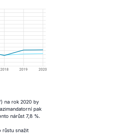
f) na rok 2020 by
vazimandatorní pak
ento nárůst 7,8 %.
růstu snažit