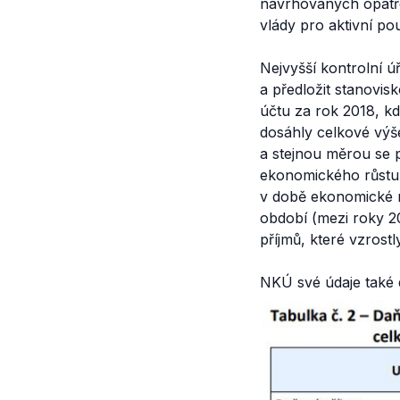
navrhovaných opatře
vlády pro aktivní po
Nejvyšší kontrolní 
a předložit stanovis
účtu za rok 2018, k
dosáhly celkové výše
a stejnou měrou se p
ekonomického růstu 
v době ekonomické re
období (mezi roky 2
příjmů, které vzrostl
NKÚ své údaje také 