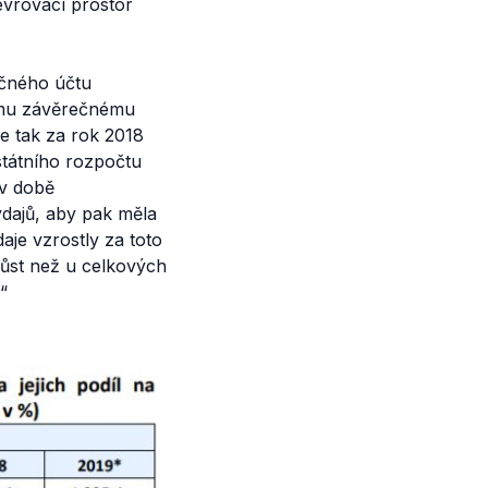
vrovací prostor
ečného účtu
ímu závěrečnému
e tak za rok 2018
státního rozpočtu
 v době
dajů, aby pak měla
aje vzrostly za toto
růst než u celkových
“