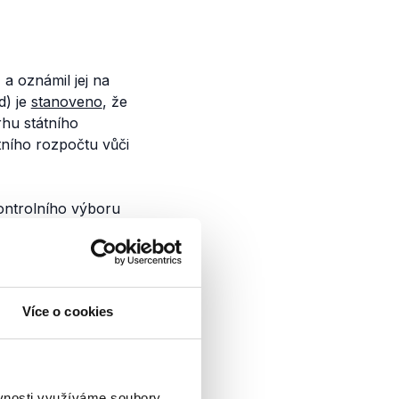
a oznámil jej na
d) je
stanoveno
, že
rhu státního
tního rozpočtu vůči
ontrolního výboru
, který
sněmovny, kde řekl:
dispozici, aniž by se
datorní
Více o cookies
chni, i ti, kteří se
vědomí, co se stane
éně mandatorní
e zákona, nebo
ěvnosti využíváme soubory