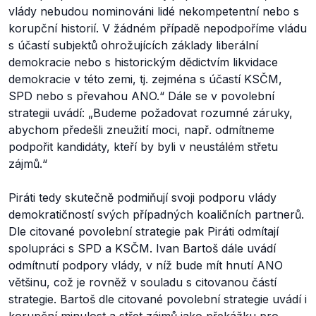
vlády nebudou nominováni lidé nekompetentní nebo s
korupční historií. V žádném případě nepodpoříme vládu
s účastí subjektů ohrožujících základy liberální
demokracie nebo s historickým dědictvím likvidace
demokracie v této zemi, tj. zejména s účastí KSČM,
SPD nebo s převahou ANO.“
Dále se v povolební
strategii uvádí:
„Budeme požadovat rozumné záruky,
abychom předešli zneužití moci, např. odmítneme
podpořit kandidáty, kteří by byli v neustálém střetu
zájmů.“
Piráti tedy skutečně podmiňují svoji podporu vlády
demokratičností svých případných koaličních partnerů.
Dle citované povolební strategie pak Piráti odmítají
spolupráci s SPD a KSČM. Ivan Bartoš dále uvádí
odmítnutí podpory vlády, v níž bude mít hnutí ANO
většinu, což je rovněž v souladu s citovanou částí
strategie. Bartoš dle citované povolební strategie uvádí i