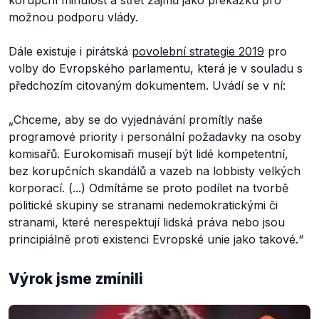
korupční minulost a střet zájmů jako překážku pro
možnou podporu vlády.
Dále existuje i pirátská
povolební strategie 2019
pro
volby do Evropského parlamentu, která je v souladu s
předchozím citovaným dokumentem. Uvádí se v ní:
„
Chceme, aby se do vyjednávání promítly naše
programové priority i personální požadavky na osoby
komisařů. Eurokomisaři musejí být lidé kompetentní,
bez korupčních skandálů a vazeb na lobbisty velkých
korporací. (...) Odmítáme se proto podílet na tvorbě
politické skupiny se stranami nedemokratickými či
stranami, které nerespektují lidská práva nebo jsou
principiálně proti existenci Evropské unie jako takové.“
Výrok jsme zmínili