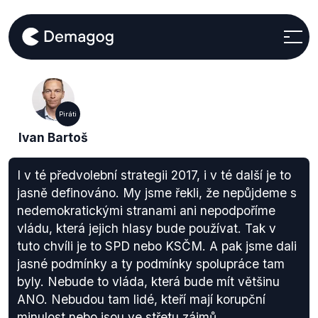
Piráti
Ivan Bartoš
I v té předvolební strategii 2017, i v té další je to
jasně definováno. My jsme řekli, že nepůjdeme s
nedemokratickými stranami ani nepodpoříme
vládu, která jejich hlasy bude používat. Tak v
tuto chvíli je to SPD nebo KSČM. A pak jsme dali
jasné podmínky a ty podmínky spolupráce tam
byly. Nebude to vláda, která bude mít většinu
ANO. Nebudou tam lidé, kteří mají korupční
minulost nebo jsou ve střetu zájmů.