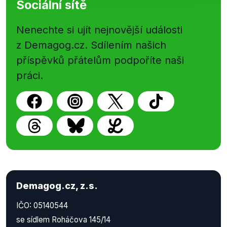
Sociální sítě
Nenechte si ujít nejnovější události
z Demagog.cz. Sdílením našich
příspěvků přátelům podpoříte naši
práci.
Demagog.cz, z.s.
IČO: 05140544
se sídlem Roháčova 145/14