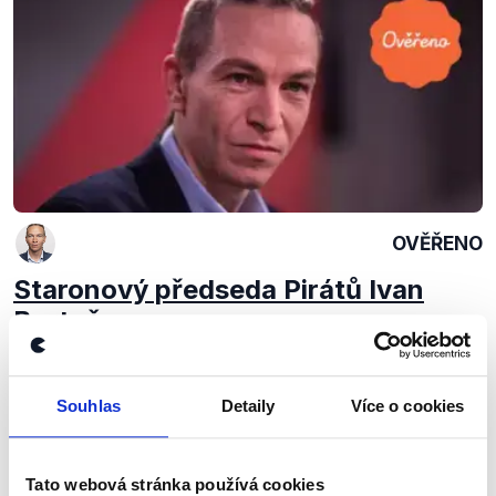
OVĚŘENO
Staronový předseda Pirátů Ivan
Bartoš
22. ledna 2020
Opětovně zvolený předseda České pirátské strany
Souhlas
Detaily
Více o cookies
Ivan Bartoš čelil otázkám Seznam Zpráv.
Číst dál
Tato webová stránka používá cookies