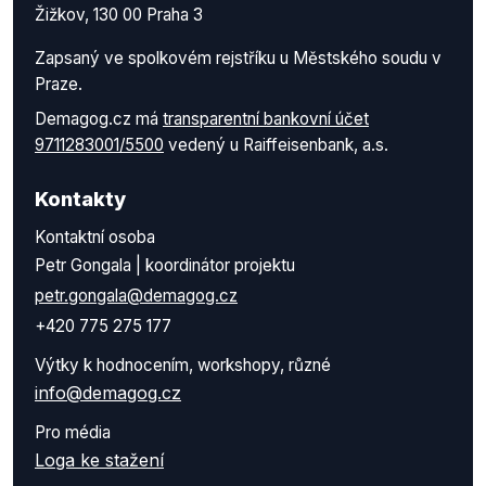
Žižkov, 130 00 Praha 3
Zapsaný ve spolkovém rejstříku u Městského soudu v
Praze.
Demagog.cz má
transparentní bankovní účet
9711283001/5500
vedený u Raiffeisenbank, a.s.
Kontakty
Kontaktní osoba
Petr Gongala | koordinátor projektu
petr.gongala@demagog.cz
+420 775 275 177
Výtky k hodnocením, workshopy, různé
info@demagog.cz
Pro média
Loga ke stažení