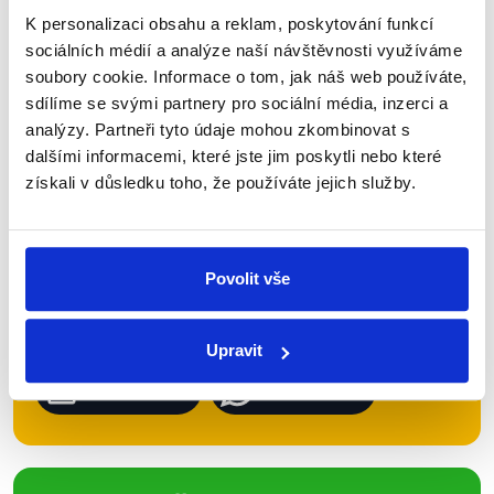
K personalizaci obsahu a reklam, poskytování funkcí
sociálních médií a analýze naší návštěvnosti využíváme
Zůstaňme v kontaktu
soubory cookie. Informace o tom, jak náš web používáte,
sdílíme se svými partnery pro sociální média, inzerci a
Přihlaste se k odběru našeho
analýzy. Partneři tyto údaje mohou zkombinovat s
dalšími informacemi, které jste jim poskytli nebo které
newsletteru nebo
whatsappového
získali v důsledku toho, že používáte jejich služby.
kanálu, kde pravidelně přinášíme
shrnutí nejzajímavějších článků a analýz.
Začněte nás odebírat, a mějte tak
Povolit vše
přehled o tom, jaké dezinformace a
nepravdy se zrovna v Česku šíří.
Upravit
Newsletter
WhatsApp