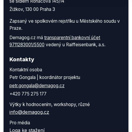
se sídlem Roháčova 145/14
Žižkov, 130 00 Praha 3
Zapsaný ve spolkovém rejstříku u Městského soudu v
Praze.
Demagog.cz má
transparentní bankovní účet
9711283001/5500
vedený u Raiffeisenbank, a.s.
Kontakty
Kontaktní osoba
Petr Gongala | koordinátor projektu
petr.gongala@demagog.cz
+420 775 275 177
Výtky k hodnocením, workshopy, různé
info@demagog.cz
Pro média
Loga ke stažení