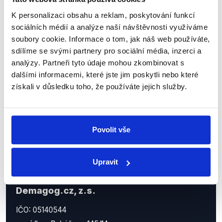
Sociální sítě
K personalizaci obsahu a reklam, poskytování funkcí
sociálních médií a analýze naší návštěvnosti využíváme
Nenechte si ujít nejnovější události
soubory cookie. Informace o tom, jak náš web používáte,
sdílíme se svými partnery pro sociální média, inzerci a
z Demagog.cz. Sdílením našich
analýzy. Partneři tyto údaje mohou zkombinovat s
příspěvků přátelům podpoříte naši
dalšími informacemi, které jste jim poskytli nebo které
práci.
získali v důsledku toho, že používáte jejich služby.
Povolit vše
Upravit
Demagog.cz, z.s.
IČO: 05140544