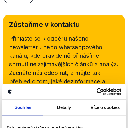
Zůstaňme v kontaktu
Přihlaste se k odběru našeho
newsletteru nebo
whatsappového
kanálu, kde pravidelně přinášíme
shrnutí nejzajímavějších článků a analýz.
Začněte nás odebírat, a mějte tak
přehled o tom, jaké dezinformace a
nepravdy se zrovna v Česku šíří.
Newsletter
WhatsApp
Souhlas
Detaily
Více o cookies
Tato webová stránka používá cookies