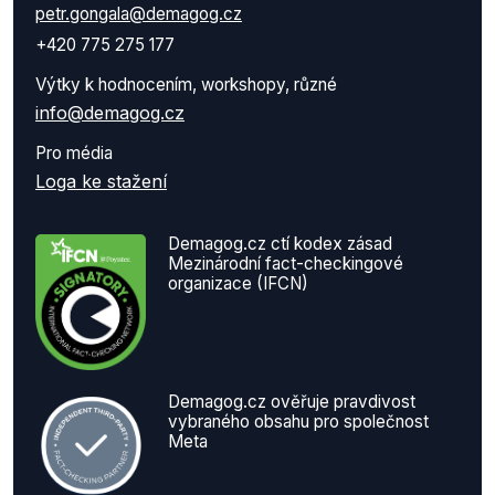
petr.gongala@demagog.cz
+420 775 275 177
Výtky k hodnocením, workshopy, různé
info@demagog.cz
Pro média
Loga ke stažení
Demagog.cz ctí kodex zásad
Mezinárodní fact-checkingové
organizace (IFCN)
Demagog.cz ověřuje pravdivost
vybraného obsahu pro společnost
Meta