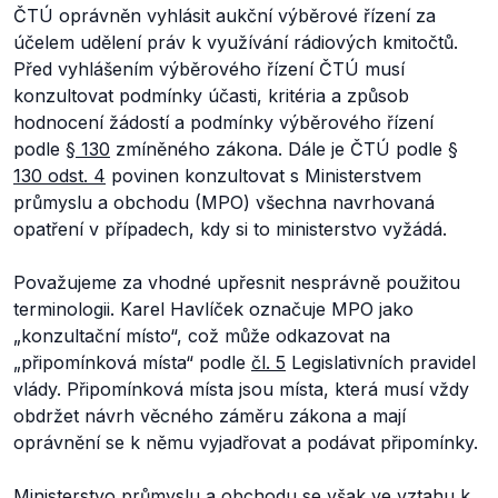
ČTÚ oprávněn vyhlásit aukční výběrové řízení za
účelem udělení práv k využívání rádiových kmitočtů.
Před vyhlášením výběrového řízení ČTÚ musí
konzultovat podmínky účasti, kritéria a způsob
hodnocení žádostí a podmínky výběrového řízení
podle
§ 130
zmíněného zákona. Dále je ČTÚ podle
§
130 odst. 4
povinen konzultovat s Ministerstvem
průmyslu a obchodu (MPO) všechna navrhovaná
opatření v případech, kdy si to ministerstvo vyžádá.
Považujeme za vhodné upřesnit nesprávně použitou
terminologii. Karel Havlíček označuje MPO jako
„konzultační místo“, což může odkazovat na
„připomínková místa“ podle
čl. 5
Legislativních pravidel
vlády. Připomínková místa jsou místa, která musí vždy
obdržet návrh věcného záměru zákona a mají
oprávnění se k němu vyjadřovat a podávat připomínky.
Ministerstvo průmyslu a obchodu se však ve vztahu k