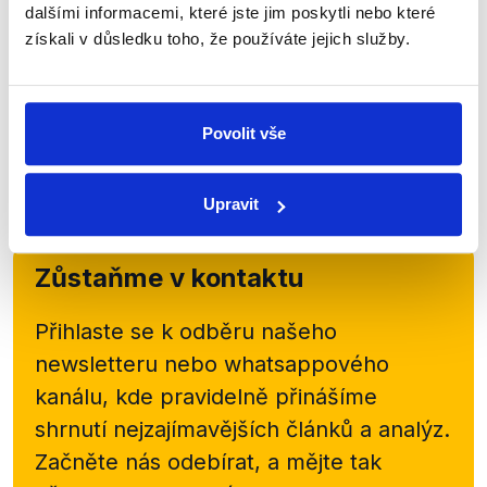
dalšími informacemi, které jste jim poskytli nebo které
6. února 2020
získali v důsledku toho, že používáte jejich služby.
Karel Havlíček odpovídal v pořadu Týden v politice
nejen jako ministr průmyslu a obchodu, ale také jako
nový ministr dopravy. Jaký je stav českých silnic a
jak to bylo se vstupem nového...
Povolit vše
Číst dál
Upravit
Zůstaňme v kontaktu
Přihlaste se k odběru našeho
newsletteru nebo
whatsappového
kanálu, kde pravidelně přinášíme
shrnutí nejzajímavějších článků a analýz.
Začněte nás odebírat, a mějte tak