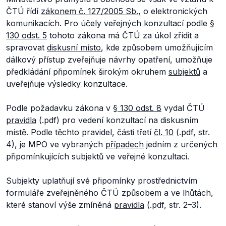
ČTÚ řídí
zákonem č. 127/2005 Sb.
, o elektronických
komunikacích. Pro účely veřejných konzultací podle
§
130 odst. 5
tohoto zákona má ČTÚ za úkol zřídit a
spravovat
diskusní místo
, kde způsobem umožňujícím
dálkový přístup zveřejňuje návrhy opatření, umožňuje
předkládání připomínek širokým okruhem
subjektů
a
uveřejňuje výsledky konzultace.
Podle požadavku zákona v
§ 130 odst. 8
vydal ČTÚ
pravidla
(.pdf) pro vedení konzultací na diskusním
místě. Podle těchto pravidel, části třetí
čl. 10
(.pdf, str.
4), je MPO ve vybraných
případech
jedním z určených
připomínkujících subjektů ve veřejné konzultaci.
Subjekty uplatňují své připomínky prostřednictvím
formuláře zveřejněného ČTÚ způsobem a ve lhůtách,
které stanoví výše zmíněná
pravidla
(.pdf, str. 2–3).