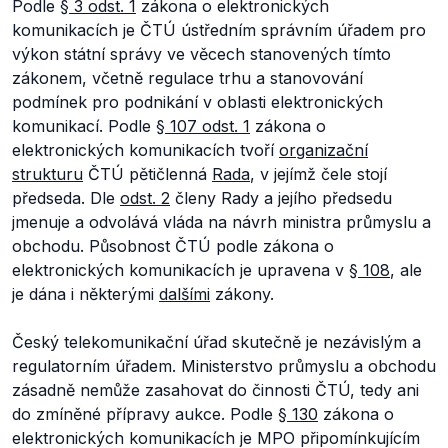
Podle
§ 3 odst. 1
zákona o elektronických
komunikacích je ČTÚ ústředním správním úřadem pro
výkon státní správy ve věcech stanovených tímto
zákonem, včetně regulace trhu a stanovování
podmínek pro podnikání v oblasti elektronických
komunikací. Podle
§ 107 odst. 1
zákona o
elektronických komunikacích tvoří
organizační
strukturu
ČTÚ pětičlenná
Rada
, v jejímž čele stojí
předseda. Dle
odst. 2
členy Rady a jejího předsedu
jmenuje a odvolává vláda na návrh ministra průmyslu a
obchodu. Působnost ČTÚ podle zákona o
elektronických komunikacích je upravena v
§ 108
, ale
je dána i některými
dalšími
zákony.
Český telekomunikační úřad skutečně je nezávislým a
regulatorním úřadem. Ministerstvo průmyslu a obchodu
zásadně nemůže zasahovat do činnosti ČTÚ, tedy ani
do zmíněné přípravy aukce. Podle
§ 130
zákona o
elektronických komunikacích je MPO připomínkujícím