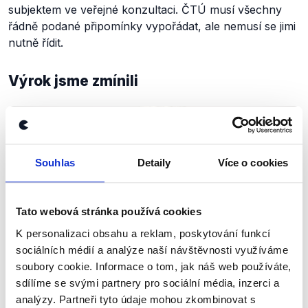
subjektem ve veřejné konzultaci. ČTÚ musí všechny
řádně podané připomínky vypořádat, ale nemusí se jimi
nutně řídit.
Výrok jsme zmínili
Souhlas
Detaily
Více o cookies
Tato webová stránka používá cookies
K personalizaci obsahu a reklam, poskytování funkcí
sociálních médií a analýze naší návštěvnosti využíváme
soubory cookie. Informace o tom, jak náš web používáte,
OVĚŘENO
sdílíme se svými partnery pro sociální média, inzerci a
Místopředseda vlády Karel Havlíček
analýzy. Partneři tyto údaje mohou zkombinovat s