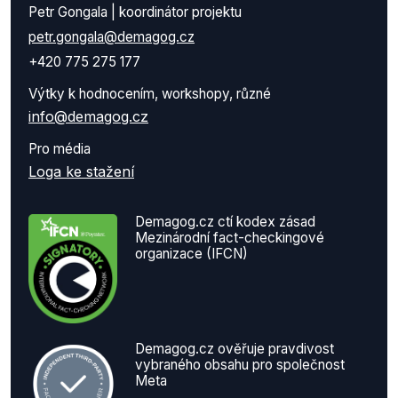
Petr Gongala | koordinátor projektu
petr.gongala@demagog.cz
+420 775 275 177
Výtky k hodnocením, workshopy, různé
info@demagog.cz
Pro média
Loga ke stažení
Demagog.cz ctí kodex zásad
Mezinárodní fact-checkingové
organizace (IFCN)
Demagog.cz ověřuje pravdivost
vybraného obsahu pro společnost
Meta