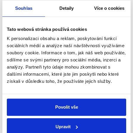
Začněte nás odebírat, a mějte tak
Souhlas
Detaily
Více o cookies
přehled o tom, jaké dezinformace a
nepravdy se zrovna v Česku šíří.
Tato webová stránka používá cookies
Newsletter
WhatsApp
K personalizaci obsahu a reklam, poskytování funkcí
sociálních médií a analýze naší návštěvnosti využíváme
soubory cookie. Informace o tom, jak náš web používáte,
sdílíme se svými partnery pro sociální média, inzerci a
Sociální sítě
analýzy. Partneři tyto údaje mohou zkombinovat s
dalšími informacemi, které jste jim poskytli nebo které
Nenechte si ujít nejnovější události
získali v důsledku toho, že používáte jejich služby.
z Demagog.cz. Sdílením našich
příspěvků přátelům podpoříte naši
Povolit vše
práci.
Upravit