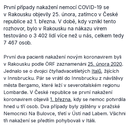
První případy nakažení nemocí COVID-19 se
v Rakousku objevily 25. února, zatímco v České
republice až 1. března. V době, kdy vznikl tento
rozhovor, bylo v Rakousku na nákazu virem
testováno o 3 402 lidí více než u nás, celkem tedy
7 467 osob.
První dva pacienti nakažení novým koronavirem byli
v Rakousku podle ÖRF zaznamenáni
25. února 2020
.
Jednalo se o dvojici čtyřiadvacetiletých
Italů
, žijících
v Innsbrucku. Pár se vrátil do Innsbrucku z návštěvy
města Bergamo, které leží v severoitalském regionu
Lombardie. V České republice se první nakažení
koronavirem objevili
1. března
, kdy se nemoc potvrdila
hned u tří osob. Dva případy byly zjištěny v pražské
Nemocnici Na Bulovce, třetí v Ústí nad Labem. Všichni
tři nakažení se předtím pohybovali v Itálii.