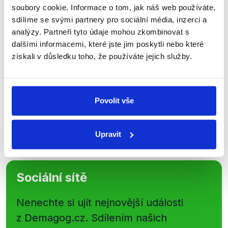
Přihlaste se k odběru našeho
soubory cookie. Informace o tom, jak náš web používáte,
newsletteru nebo
whatsappového
sdílíme se svými partnery pro sociální média, inzerci a
analýzy. Partneři tyto údaje mohou zkombinovat s
kanálu, kde pravidelně přinášíme
dalšími informacemi, které jste jim poskytli nebo které
shrnutí nejzajímavějších článků a analýz.
získali v důsledku toho, že používáte jejich služby.
Začněte nás odebírat, a mějte tak
přehled o tom, jaké dezinformace a
nepravdy se zrovna v Česku šíří.
Povolit vše
Newsletter
WhatsApp
Upravit
Sociální sítě
Nenechte si ujít nejnovější události
z Demagog.cz. Sdílením našich