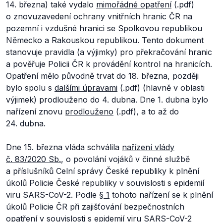
14. března) také vydalo
mimořádné opatření
(.pdf)
o znovuzavedení ochrany vnitřních hranic ČR na
pozemní i vzdušné hranici se Spolkovou republikou
Německo a Rakouskou republikou. Tento dokument
stanovuje pravidla (a výjimky) pro překračování hranic
a pověřuje Policii ČR k provádění kontrol na hranicích.
Opatření mělo původně trvat do 18. března, později
bylo spolu s
dalšími úpravami
(.pdf) (hlavně v oblasti
výjimek) prodlouženo do 4. dubna. Dne 1. dubna bylo
nařízení znovu
prodlouženo
(.pdf), a to až do
24. dubna.
Dne 15. března vláda schválila
nařízení vlády
č. 83/2020 Sb.
, o povolání vojáků v činné službě
a příslušníků Celní správy České republiky k plnění
úkolů Policie České republiky v souvislosti s epidemií
viru SARS-CoV-2. Podle
§ 1
tohoto nařízení se k plnění
úkolů Policie ČR při zajišťování bezpečnostních
opatření v souvislosti s epidemií viru SARS-CoV-2