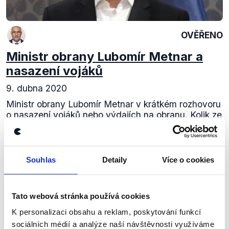
OVĚŘENO
Ministr obrany Lubomír Metnar a
nasazení vojáků
9. dubna 2020
Ministr obrany Lubomír Metnar v krátkém rozhovoru
o nasazení vojáků nebo výdajích na obranu. Kolik ze
svého rozpočtu Česká republika od vstupu do NATO
uvolnila prostředků na obranu? Nejen to...
Souhlas
Detaily
Více o cookies
Číst dál
Tato webová stránka používá cookies
Zůstaňme v kontaktu
K personalizaci obsahu a reklam, poskytování funkcí
sociálních médií a analýze naší návštěvnosti využíváme