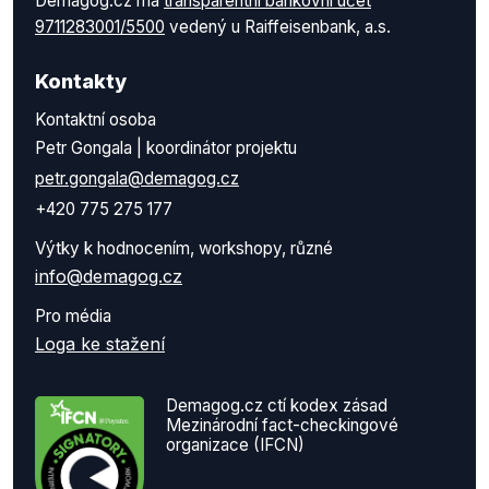
Demagog.cz má
transparentní bankovní účet
9711283001/5500
vedený u Raiffeisenbank, a.s.
Kontakty
Kontaktní osoba
Petr Gongala | koordinátor projektu
petr.gongala@demagog.cz
+420 775 275 177
Výtky k hodnocením, workshopy, různé
info@demagog.cz
Pro média
Loga ke stažení
Demagog.cz ctí kodex zásad
Mezinárodní fact-checkingové
organizace (IFCN)