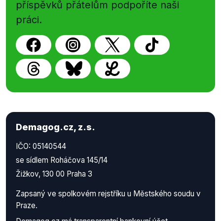
příspěvků přátelům podpoříte naši
práci.
Demagog.cz, z.s.
IČO: 05140544
se sídlem Roháčova 145/14
Žižkov, 130 00 Praha 3
Zapsaný ve spolkovém rejstříku u Městského soudu v
Praze.