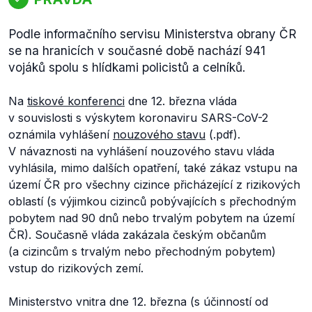
Podle informačního servisu Ministerstva obrany ČR
se na hranicích v současné době nachází 941
vojáků spolu s hlídkami policistů a celníků.
Na
tiskové konferenci
dne 12. března vláda
v souvislosti s výskytem koronaviru SARS-CoV-2
oznámila vyhlášení
nouzového stavu
(.pdf).
V návaznosti na vyhlášení nouzového stavu vláda
vyhlásila, mimo dalších opatření, také zákaz vstupu na
území ČR pro všechny cizince přicházející z rizikových
oblastí (s výjimkou cizinců pobývajících s přechodným
pobytem nad 90 dnů nebo trvalým pobytem na území
ČR). Současně vláda zakázala českým občanům
(a cizincům s trvalým nebo přechodným pobytem)
vstup do rizikových zemí.
Ministerstvo vnitra dne 12. března (s účinností od