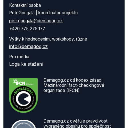
Kontaktní osoba
Petr Gongala | koordinátor projektu
petr.gongala@demagog.cz
+420 775 275 177
Výtky k hodnocením, workshopy, různé
info@demagog.cz
Pro média
Loga ke stažení
Demagog.cz ctí kodex zásad
Mezinárodní fact-checkingové
organizace (IFCN)
Demagog.cz ověřuje pravdivost
vybraného obsahu pro společnost