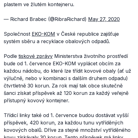
plastem ve žlutém kontejneru.
— Richard Brabec (@RibraRichard)
May 27, 2020
Společnost
EKO-KOM
v České republice zajišťuje
systém sběru a recyklace obalových odpadů.
Podle
tiskové zprávy
Ministerstva životního prostředí
bude od 1. července EKO-KOM vyplácet obcím za
každou nádobu, do které lze třídit kovové obaly (ať už
výlučně, nebo v kombinaci s dalším druhem odpadu)
čtvrtletně 30 korun. Za rok mají tak obce skutečně
šanci získat příspěvek až 120 korun za každý veřejně
přístupný kovový kontejner.
Třídicí linky také od 1. července budou dostávat vyšší
příspěvek, 420 korun, za každou tunu vytříděných
kovových obalů. Dříve za stejné množství vytříděného
kovu získávaly 30 korun. Tento příspěvek má linky