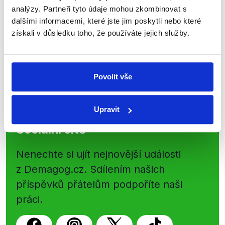
shrnutí nejzajímavějších článků a analýz.
analýzy. Partneři tyto údaje mohou zkombinovat s
Začněte nás odebírat, a mějte tak
dalšími informacemi, které jste jim poskytli nebo které
přehled o tom, jaké dezinformace a
získali v důsledku toho, že používáte jejich služby.
nepravdy se zrovna v Česku šíří.
Povolit vše
Newsletter
WhatsApp
Upravit
Sociální sítě
Nenechte si ujít nejnovější události
z Demagog.cz. Sdílením našich
příspěvků přátelům podpoříte naši
práci.