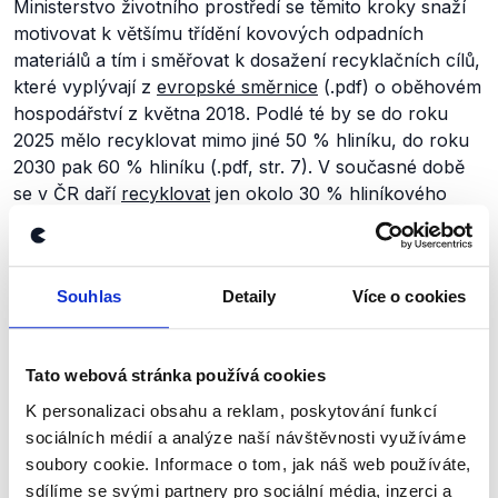
Ministerstvo životního prostředí se těmito kroky snaží
motivovat k většímu třídění kovových odpadních
materiálů a tím i směřovat k dosažení recyklačních cílů,
které vyplývají z
evropské směrnice
(.pdf) o oběhovém
hospodářství z května 2018. Podlé té by se do roku
2025 mělo recyklovat mimo jiné 50 % hliníku, do roku
2030 pak 60 % hliníku (.pdf, str. 7). V současné době
se v ČR daří
recyklovat
jen okolo 30 % hliníkového
odpadu, jeho množství ale v posledních letech strmě
roste.
Souhlas
Detaily
Více o cookies
Zůstaňme v kontaktu
Tato webová stránka používá cookies
Přihlaste se k odběru našeho
K personalizaci obsahu a reklam, poskytování funkcí
newsletteru nebo
whatsappového
sociálních médií a analýze naší návštěvnosti využíváme
soubory cookie. Informace o tom, jak náš web používáte,
kanálu, kde pravidelně přinášíme
sdílíme se svými partnery pro sociální média, inzerci a