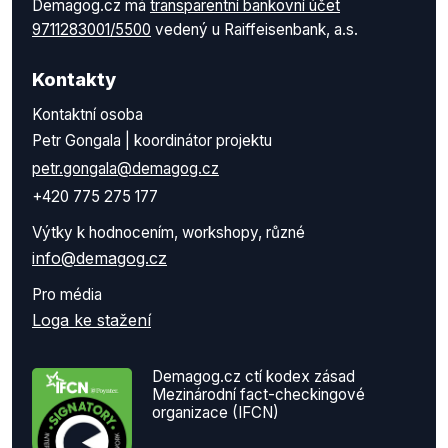
Demagog.cz má
transparentní bankovní účet
9711283001/5500
vedený u Raiffeisenbank, a.s.
Kontakty
Kontaktní osoba
Petr Gongala | koordinátor projektu
petr.gongala@demagog.cz
+420 775 275 177
Výtky k hodnocením, workshopy, různé
info@demagog.cz
Pro média
Loga ke stažení
Demagog.cz ctí kodex zásad
Mezinárodní fact-checkingové
organizace (IFCN)