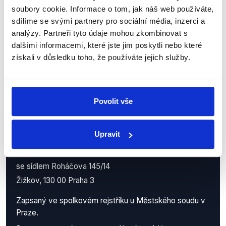
příspěvků přátelům podpoříte naši
soubory cookie. Informace o tom, jak náš web používáte,
sdílíme se svými partnery pro sociální média, inzerci a
práci.
analýzy. Partneři tyto údaje mohou zkombinovat s
dalšími informacemi, které jste jim poskytli nebo které
získali v důsledku toho, že používáte jejich služby.
Povolit vše
Demagog.cz, z.s.
Upravit
IČO: 05140544
se sídlem Roháčova 145/14
Žižkov, 130 00 Praha 3
Zapsaný ve spolkovém rejstříku u Městského soudu v
Praze.