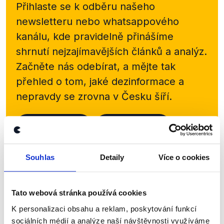
Přihlaste se k odběru našeho
newsletteru nebo
whatsappového
kanálu, kde pravidelně přinášíme
shrnutí nejzajímavějších článků a analýz.
Začněte nás odebírat, a mějte tak
přehled o tom, jaké dezinformace a
nepravdy se zrovna v Česku šíří.
Newsletter
WhatsApp
Souhlas
Detaily
Více o cookies
Sociální sítě
Tato webová stránka používá cookies
Nenechte si ujít nejnovější události
K personalizaci obsahu a reklam, poskytování funkcí
z Demagog.cz. Sdílením našich
sociálních médií a analýze naší návštěvnosti využíváme