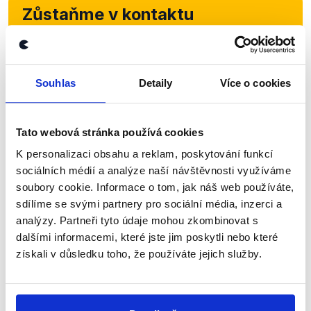
Zůstaňme v kontaktu
Přihlaste se k odběru našeho
newsletteru nebo
whatsappového
Souhlas
Detaily
Více o cookies
kanálu, kde pravidelně přinášíme
shrnutí nejzajímavějších článků a analýz.
Začněte nás odebírat, a mějte tak
Tato webová stránka používá cookies
přehled o tom, jaké dezinformace a
K personalizaci obsahu a reklam, poskytování funkcí
sociálních médií a analýze naší návštěvnosti využíváme
nepravdy se zrovna v Česku šíří.
soubory cookie. Informace o tom, jak náš web používáte,
sdílíme se svými partnery pro sociální média, inzerci a
Newsletter
WhatsApp
analýzy. Partneři tyto údaje mohou zkombinovat s
dalšími informacemi, které jste jim poskytli nebo které
získali v důsledku toho, že používáte jejich služby.
Sociální sítě