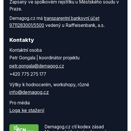
Zapsaný ve spolkovém rejstříku u Městského soudu v
Praze.
Demagog.cz má
transparentní bankovní účet
9711283001/5500
vedený u Raiffeisenbank, a.s.
Kontakty
Kontaktní osoba
Petr Gongala | koordinátor projektu
petr.gongala@demagog.cz
+420 775 275 177
Výtky k hodnocením, workshopy, různé
info@demagog.cz
Pro média
Loga ke stažení
Demagog.cz ctí kodex zásad