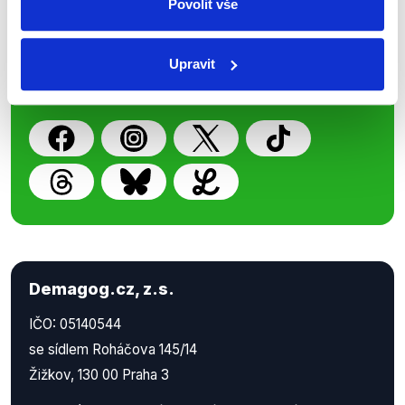
Povolit vše
Nenechte si ujít nejnovější události
z Demagog.cz. Sdílením našich
příspěvků přátelům podpoříte naši
Upravit
práci.
Demagog.cz, z.s.
IČO: 05140544
se sídlem Roháčova 145/14
Žižkov, 130 00 Praha 3