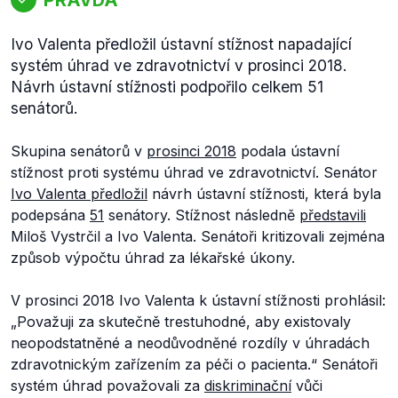
Ivo Valenta předložil ústavní stížnost napadající
systém úhrad ve zdravotnictví v prosinci 2018.
Návrh ústavní stížnosti podpořilo celkem 51
senátorů.
Skupina senátorů v
prosinci 2018
podala ústavní
stížnost proti systému úhrad ve zdravotnictví. Senátor
Ivo Valenta
předložil
návrh ústavní stížnosti, která byla
podepsána
51
senátory. Stížnost následně
představili
Miloš Vystrčil a Ivo Valenta. Senátoři kritizovali zejména
způsob výpočtu úhrad za lékařské úkony.
V prosinci 2018 Ivo Valenta k ústavní stížnosti prohlásil:
„
Považuji za skutečně trestuhodné, aby existovaly
neopodstatněné a neodůvodněné rozdíly v úhradách
zdravotnickým zařízením za péči o pacienta.“
Senátoři
systém úhrad považovali za
diskriminační
vůči