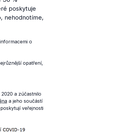
eré poskytuje
lo, nehodnotíme,
 informacemi o
nejrůznější opatření,
 2020 a zúčastnilo
íjna
a jeho součástí
poskytují veřejnosti