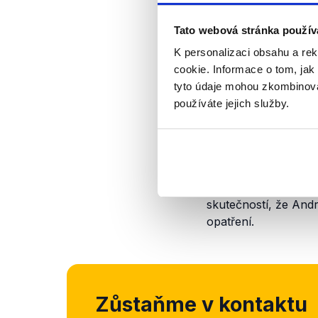
Tato webová stránka použív
K personalizaci obsahu a re
cookie. Informace o tom, jak
tyto údaje mohou zkombinovat
používáte jejich služby.
Z uvedených dat vyp
které poskytuje prem
To, zda je to „příli
skutečností, že And
opatření.
Zůstaňme v kontaktu