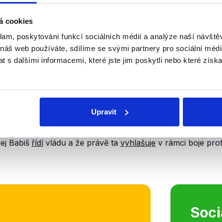
á cookies
klam, poskytování funkcí sociálních médií a analýze naší návšt
 náš web používáte, sdílíme se svými partnery pro sociální média
 s dalšími informacemi, které jste jim poskytli nebo které získa
lývá, že 36 % dotázaných velmi důvěřuje nebo spíše důvěř
iér Andrej Babiš veřejnosti o covidu-19. Výrok proto hodno
Upravit
š málo“, je pak subjektivním hodnocením senátora Aschenbr
rej Babiš
řídí
vládu a že právě ta
vyhlašuje
v rámci boje prot
Soci