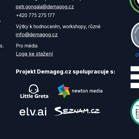
petr.gongala@demagog.cz
+420 775 275 177
o
Výtky k hodnocením, workshopy, různé
info@demagog.cz
s.
Pro média
Loga ke stažení
Projekt Demagog.cz spolupracuje s: