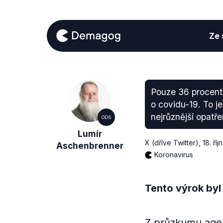
Ze s
Pouze 36 procent 
o covidu-19. To je
nejrůznější opatře
ODS
Lumír
X (dříve Twitter)
,
18. ří
Aschenbrenner
Koronavirus
Tento výrok byl
Z průzkumu agen