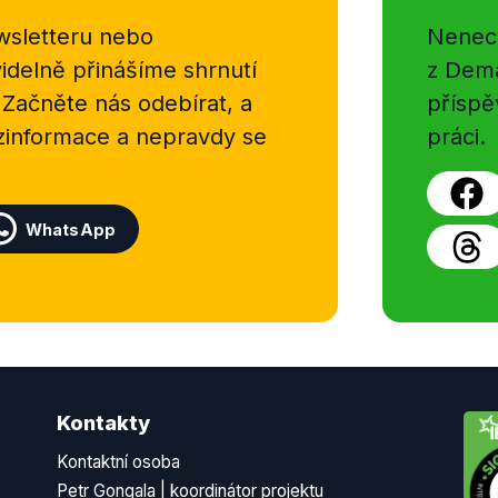
sletteru nebo
Nenecht
delně přinášíme shrnutí
z Dema
 Začněte nás odebírat, a
příspě
ezinformace a nepravdy se
práci.
WhatsApp
Kontakty
Kontaktní osoba
Petr Gongala | koordinátor projektu