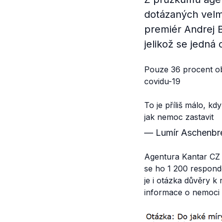
dotázaných velm
premiér Andrej B
jelikož se jedná 
Pouze 36 procent ob
covidu-19
To je příliš málo, kdy
jak nemoc zastavit
— Lumír Aschenb
Agentura Kantar CZ p
se ho 1 200 respon
je i otázka důvěry k
informace o nemoci c