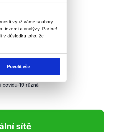
ěvnosti využíváme soubory
, inzerci a analýzy. Partneři
li v důsledku toho, že
uje informacím,
tíme jako pravdivý.
Povolit vše
ennera. Je však
i covidu-19 různá
ální sítě