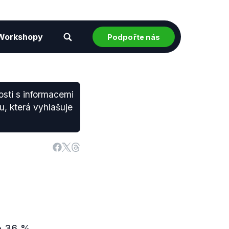
Workshopy
Podpořte nás
osti s informacemi
du, která vyhlašuje
e 36 %