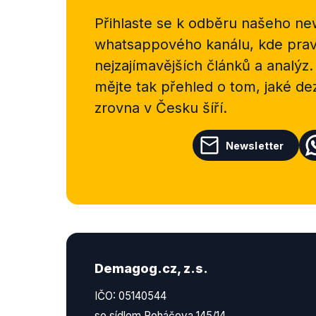
Přihlaste se k odběru našeho
new
whatsappového kanálu, kde pravi
nejzajímavějších článků a analýz.
mějte tak přehled o tom, jaké d
zrovna v Česku šíří.
Newsletter
Demagog.cz, z.s.
IČO: 05140544
se sídlem Roháčova 145/14