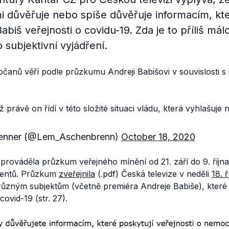
i důvěřuje nebo spíše důvěřuje informacím, kt
abiš veřejnosti o covidu-19. Zda je to příliš má
o subjektivní vyjádření.
čanů věří podle průzkumu Andreji Babišovi v souvislosti s
ž právě on řídí v této složité situaci vládu, která vyhlašuje 
renner (@Lem_Aschenbrenn)
October 18, 2020
rováděla průzkum veřejného mínění od 21. září do 9. října
dentů. Průzkum
zveřejnila
(.pdf) Česká televize v neděli
18. ř
 různým subjektům (včetně premiéra Andreje Babiše), které 
ovid-19 (str. 27).