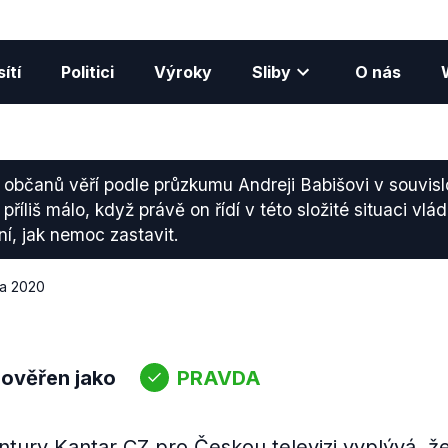
ítí
Politici
Výroky
Sliby
O nás
občanů věří podle průzkumu Andreji Babišovi v souvisl
 příliš málo, když právě on řídí v této složité situaci vlá
ní, jak nemoc zastavit.
jna 2020
 ověřen jako
PRAVDA
tury Kantar CZ pro Českou televizi vyplývá, ž