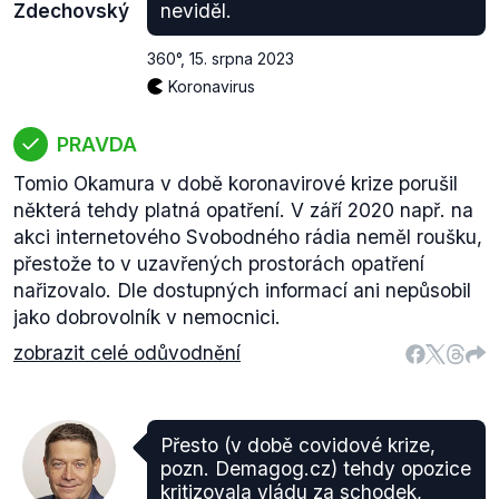
Zdechovský
neviděl.
360°
,
15. srpna 2023
Koronavirus
PRAVDA
Tomio Okamura v době koronavirové krize porušil
některá tehdy platná opatření. V září 2020 např. na
akci internetového Svobodného rádia neměl roušku,
přestože to v uzavřených prostorách opatření
nařizovalo. Dle dostupných informací ani nepůsobil
jako dobrovolník v nemocnici.
zobrazit celé odůvodnění
Přesto (v době covidové krize,
pozn. Demagog.cz) tehdy opozice
kritizovala vládu za schodek,