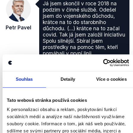
Já jsem skončil v roce 2018 na
podzim v činné službě. Odešel
jsem do vojenského důchodu,
krátce na to do starobního
Petr Pavel
důchodu. (...) krátce na to začal
covid. Tak já jsem založil iniciativu
Spolu silnější. Sbíral jsem
prostředky na pomoc těm, kteří
pomáhali v první linii.
TV Nova
,
12. ledna 2023
Prezidentské volby 2023
Souhlas
Detaily
Více o cookies
Koronavirus
Obrana, bezpečnost, vnitro
PRAVDA
Tato webová stránka používá cookies
Petr Pavel popisuje své aktivity od roku 2018, kdy
K personalizaci obsahu a reklam, poskytování funkcí
odešel z čela Vojenského výboru NATO, fakticky
sociálních médií a analýze naší návštěvnosti využíváme
správně.
soubory cookie. Informace o tom, jak náš web používáte,
zobrazit celé odůvodnění
sdílíme se svými partnery pro sociální média, inzerci a