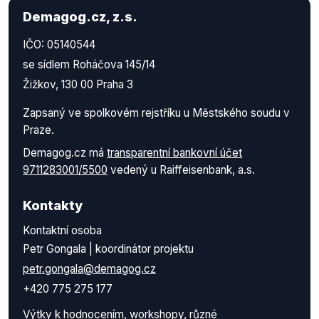
Demagog.cz, z.s.
IČO: 05140544
se sídlem Roháčova 145/14
Žižkov, 130 00 Praha 3
Zapsaný ve spolkovém rejstříku u Městského soudu v
Praze.
Demagog.cz má
transparentní bankovní účet
9711283001/5500
vedený u Raiffeisenbank, a.s.
Kontakty
Kontaktní osoba
Petr Gongala | koordinátor projektu
petr.gongala@demagog.cz
+420 775 275 177
Výtky k hodnocením, workshopy, různé