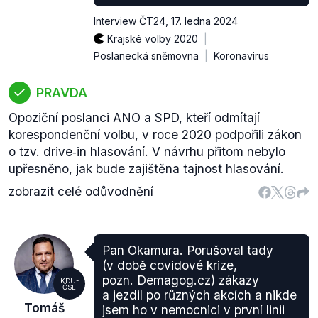
Interview ČT24
,
17. ledna 2024
Krajské volby 2020
Poslanecká sněmovna
Koronavirus
PRAVDA
Opoziční poslanci ANO a SPD, kteří odmítají
korespondenční volbu, v roce 2020 podpořili zákon
o tzv. drive‑in hlasování. V návrhu přitom nebylo
upřesněno, jak bude zajištěna tajnost hlasování.
zobrazit celé odůvodnění
Pan Okamura. Porušoval tady
(v době covidové krize,
pozn. Demagog.cz) zákazy
KDU-
ČSL
a jezdil po různých akcích a nikde
Tomáš
jsem ho v nemocnici v první linii