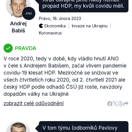
propad HDP, my kvůli covidu měli.
ANO
Právo
,
18. února 2023
Andrej
Ekonomika
Invaze na Ukrajinu
Babiš
Koronavirus
PRAVDA
V roce 2020, tedy v době, kdy vládlo hnutí ANO
v čele s Andrejem Babišem, začal vlivem pandemie
covidu-19 klesat HDP. Meziročně se snižoval ve
všech čtvrtletích roku 2020, od 2. čtvrtletí 2021 ale
český HDP podle odhadů ČSÚ již roste, navzdory
dopadům války na Ukrajině
zobrazit celé odůvodnění
V tom týmu (odborníků Pavlovy