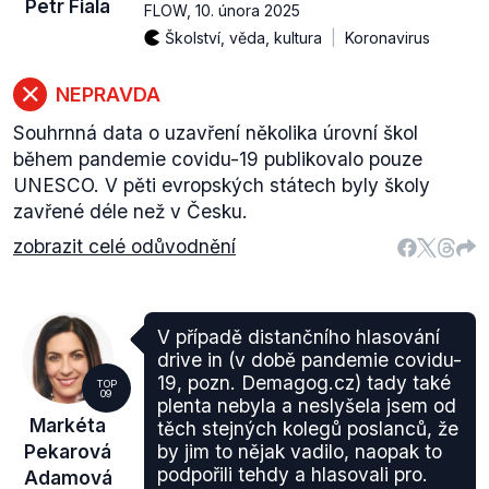
Petr Fiala
FLOW
,
10. února 2025
Školství, věda, kultura
Koronavirus
NEPRAVDA
Souhrnná data o uzavření několika úrovní škol
během pandemie covidu-19 publikovalo pouze
UNESCO. V pěti evropských státech byly školy
zavřené déle než v Česku.
zobrazit celé odůvodnění
V případě distančního hlasování
drive in (v době pandemie covidu-
19, pozn. Demagog.cz) tady také
TOP
09
plenta nebyla a neslyšela jsem od
Markéta
těch stejných kolegů poslanců, že
Pekarová
by jim to nějak vadilo, naopak to
podpořili tehdy a hlasovali pro.
Adamová