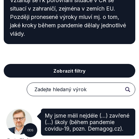
Vztahují se i k porovnání situace v ČR se
situací v zahraničí, zejména v zemích EU.
Později pronesené výroky mluví mj. o tom,
jaké kroky během pandemie dělaly jednotlivé
vlády.
Zobrazit filtry
My jsme měli nejdéle (…) zavřené
(…) školy (během pandemie
covidu-19, pozn. Demagog.cz).
ODS