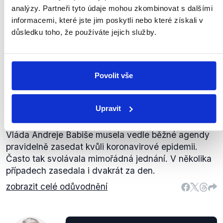
analýzy. Partneři tyto údaje mohou zkombinovat s dalšími
informacemi, které jste jim poskytli nebo které získali v
důsledku toho, že používáte jejich služby.
Vláda (v průběhu pandemie
covidu-19, pozn. Demagog.cz)
zasedala několikrát i za den.
ANO
Povolit vše
Andrej
TV Nova
,
12. ledna 2023
Babiš
Prezidentské volby 2023
Koronavirus
Upravit
PRAVDA
Vláda Andreje Babiše musela vedle běžné agendy
pravidelně zasedat kvůli koronavirové epidemii.
Často tak svolávala mimořádná jednání. V několika
případech zasedala i dvakrát za den.
zobrazit celé odůvodnění