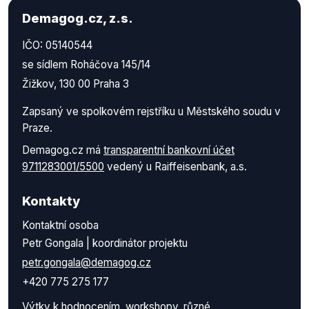
Demagog.cz, z.s.
IČO: 05140544
se sídlem Roháčova 145/14
Žižkov, 130 00 Praha 3
Zapsaný ve spolkovém rejstříku u Městského soudu v
Praze.
Demagog.cz má
transparentní bankovní účet
9711283001/5500
vedený u Raiffeisenbank, a.s.
Kontakty
Kontaktní osoba
Petr Gongala | koordinátor projektu
petr.gongala@demagog.cz
+420 775 275 177
Výtky k hodnocením, workshopy, různé