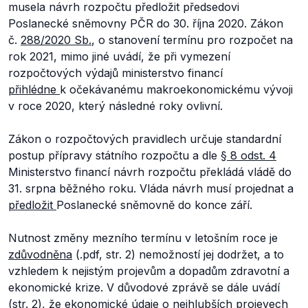
musela návrh rozpočtu předložit předsedovi
Poslanecké sněmovny PČR do 30. října 2020. Zákon
č.
288/2020 Sb.
, o stanovení termínu pro rozpočet na
rok 2021, mimo jiné uvádí, že při vymezení
rozpočtových výdajů ministerstvo financí
přihlédne
k očekávanému makroekonomickému vývoji
v roce 2020, který následné roky ovlivní.
Zákon o rozpočtových pravidlech určuje standardní
postup přípravy státního rozpočtu a dle
§ 8 odst. 4
Ministerstvo financí návrh rozpočtu překládá vládě do
31. srpna běžného roku. Vláda návrh musí projednat a
předložit
Poslanecké sněmovně do konce září.
Nutnost změny mezního termínu v letošním roce je
zdůvodněna
(.pdf, str. 2) nemožností jej dodržet, a to
vzhledem k nejistým projevům a dopadům zdravotní a
ekonomické krize. V důvodové zprávě se dále uvádí
(str. 2), že ekonomické údaje o nejhlubších projevech