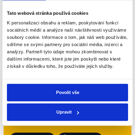
(Piráti), Miroslav Kalousek (TOP09) a Roman
Onderka (ČSSD). Velké diskuze, které každoročně...
Tato webová stránka používá cookies
K personalizaci obsahu a reklam, poskytování funkcí
Číst dál
sociálních médií a analýze naší návštěvnosti využíváme
soubory cookie. Informace o tom, jak náš web používáte,
sdílíme se svými partnery pro sociální média, inzerci a
Zůstaňme v kontaktu
analýzy. Partneři tyto údaje mohou zkombinovat s
dalšími informacemi, které jste jim poskytli nebo které
získali v důsledku toho, že používáte jejich služby.
Přihlaste se k odběru našeho
newsletteru nebo
whatsappového
kanálu, kde pravidelně přinášíme
Povolit vše
shrnutí nejzajímavějších článků a analýz.
Začněte nás odebírat, a mějte tak
přehled o tom, jaké dezinformace a
Upravit
nepravdy se zrovna v Česku šíří.