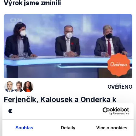
Výrok jsme zmínili
OVĚŘENO
Ferjenčík, Kalousek a Onderka k
rozpočtu
19. listopadu 2020
V pořadu Události Komentáře se po projednávání
Souhlas
Detaily
Více o cookies
návrhu rozpočtu na rok 2021 sešli Mikuláš Ferjenčík