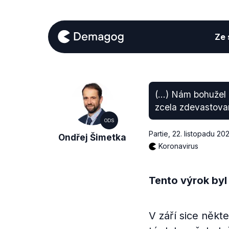
Ze s
(...) Nám bohužel 
zcela zdevastovaný
ODS
Partie
,
22. listopadu 20
Ondřej Šimetka
Koronavirus
Tento výrok byl
V září sice někt