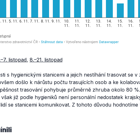
.–7. listopad
,
8.–21. listopad
ti s hygienickými stanicemi a jejich nestíhání trasovat se v
ovšem došlo k nárůstu počtu trasujících osob a ke kolabov
úspěšnost trasování pohybuje průměrně zhruba okolo 80 %
í, však již podle hygieniků není personální nedostatek krajs
 lidí se stanicemi komunikovat. Z tohoto důvodu hodnotíme
nili