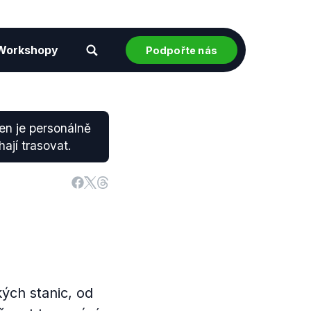
Workshopy
Podpořte nás
ten je personálně
ají trasovat.
kých stanic, od