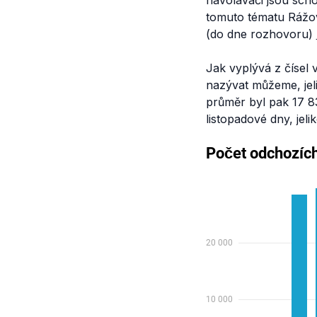
navolávači jsou scho
tomuto tématu Rážová
(do dne rozhovoru)
Jak vyplývá z čísel v
nazývat můžeme, jel
průměr byl pak 17 8
listopadové dny, jel