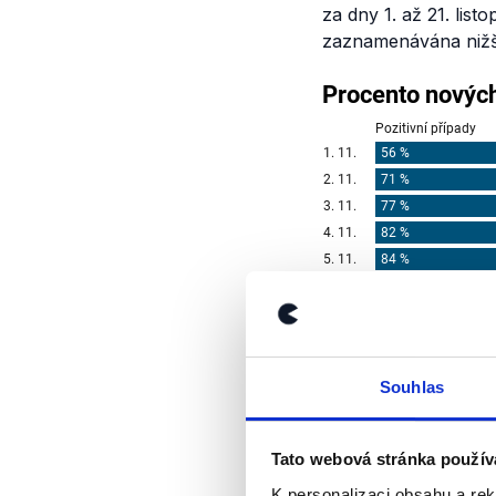
za dny 1. až 21. li
zaznamenávána nižší 
Souhlas
Tato webová stránka použív
K personalizaci obsahu a re