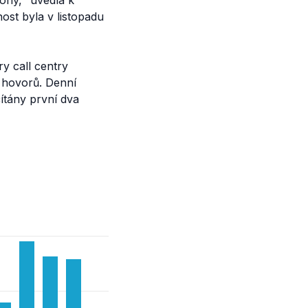
fony,“
uvedla k
ost byla v listopadu
ry call centry
9 hovorů. Denní
ítány první dva