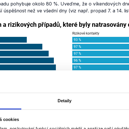
stopadu pohybuje okolo 80 %. Uveďme, že o víkendových dne
úspěšnost než ve všední dny (viz např. propad 7. a 14. lis
Detaily
á cookies
klam, poskytování funkcí sociálních médií a analýze naší návšt