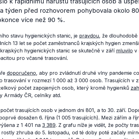
lo k rapidnímu nárůstu trasujících osob a úspě
za týden před rozhovorem pohybovala okolo 80
okonce více než 90 %.
ího stavu hygienických stanic, je
pravdou
, že dlouhodobě 
ních 13 let se počet zaměstnanců krajských hygien zmenšil
krajských hygienických stanic se skutečně v září
mluvilo
v 
acitou pro včasné trasování.
aře
doporučeno
, aby pro zvládnutí druhé vlny pandemie co
ro trasování v rozmezí 1 000 až 3 000 osob. Trasujících v z
celkový počet zapojených osob, který kromě hygieniků
zah
íky Armády ČR, celníky atd.
 počet trasujících osob v jednom dni 801, a to 30. září. D
poprvé dosažen 6. října (1 005 trasujících). Mezi zářím a ří
výšena z 1 401 na
3 389
. Z grafu níže je vidět, že počty tras
 rostly zhruba do 5. listopadu, od té doby poté začaly mírn