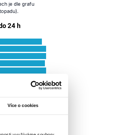
ch je dle grafu
topadu).
Více o cookies
ěvnosti využíváme soubory