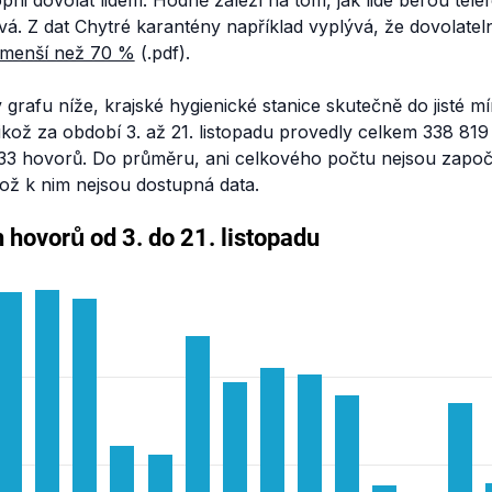
pni dovolat lidem. Hodně záleží na tom, jak lidé berou tele
. Z dat Chytré karantény například vyplývá, že dovolateln
menší než 70 %
(.pdf).
 grafu níže, krajské hygienické stanice skutečně do jisté mí
ikož za období 3. až 21. listopadu provedly celkem 338 81
33 hovorů. Do průměru, ani celkového počtu nejsou započ
ikož k nim nejsou dostupná data.