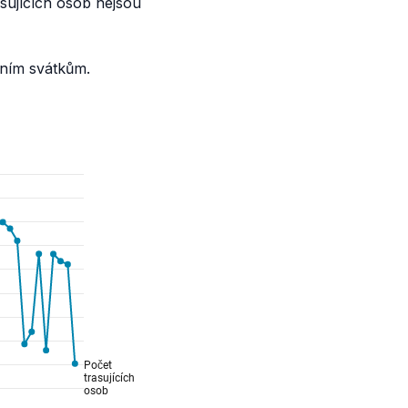
asujících osob nejsou
tním svátkům.