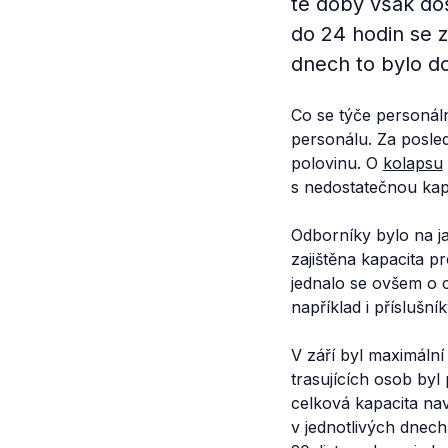
té doby však doš
do 24 hodin se 
dnech to bylo d
Co se týče personáln
personálu. Za posled
polovinu. O
kolapsu
s nedostatečnou kap
Odborníky bylo na j
zajištěna kapacita p
jednalo se ovšem o 
například i příslušn
V září byl maximální
trasujících osob byl 
celková kapacita na
v jednotlivých dnech