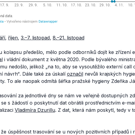
áří
,
říjen
,
3.–7. listopad
,
8.–21. listopad
olapsu předešlo, mělo podle odborníků dojít ke zřízení ex
al
i vládní dokument z května 2020. Podle bývalého ministra
mu nedošlo, jelikož
„na to, aby se vysoutěžilo externí call
ní návrh“
. Dále také za úskalí
označil
nevůli krajských hygie
isty. To ale naopak odmítá šéfka pražské hygieny Zdeňka J
asování za jednotlivé dny se nám ve veřejně dostupných zd
 se s žádostí o poskytnutí dat obrátili prostřednictvím e-ma
alizaci
Vladimíra Dzurillu
. Z dat, která nám poskytl, tedy v
t, že úspěšnost trasování se u nových pozitivních případů i 