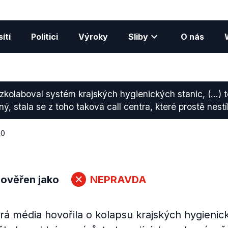
ítí
Politici
Výroky
Sliby
O nás
zkolaboval systém krajských hygienických stanic, (...) 
, stala se z toho taková call centra, které prostě nestíh
20
 ověřen jako
NEPRAVDA
erá média hovořila o kolapsu krajských hygienic