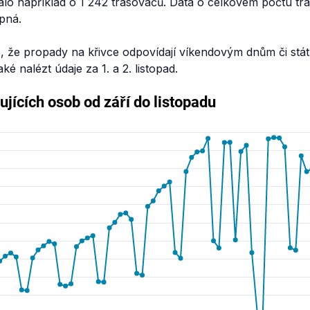
nalo například o 1 242 trasovačů. Data o celkovém počtu tr
upná.
, že propady na křivce odpovídají víkendovým dnům či stá
é nalézt údaje za 1. a 2. listopad.