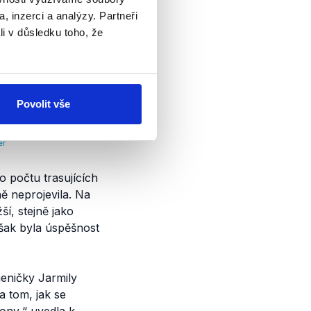
, inzerci a analýzy. Partneři
li v důsledku toho, že
Povolit vše
o počtu trasujících
ě neprojevila. Na
ší, stejně jako
však byla úspěšnost
ieničky Jarmily
a tom, jak se