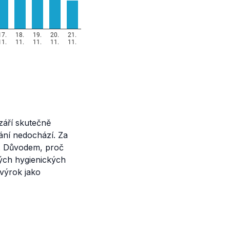
 září skutečně
ání nedochází. Za
. Důvodem, proč
kých hygienických
 výrok jako