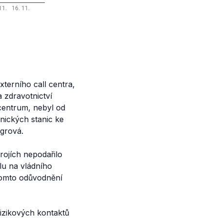
terního call centra,
 zdravotnictví
 centrum, nebyl od
nických stanic ke
ágrová.
rojích nepodařilo
ilu na vládního
 tomto odůvodnění
rizikových kontaktů