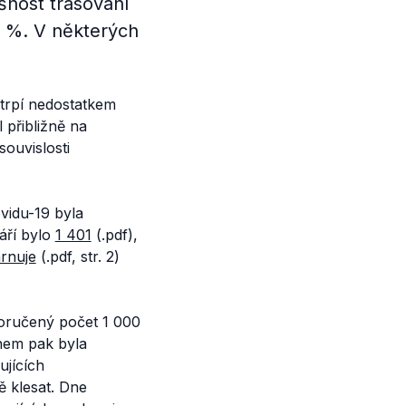
šnost trasování
 %. V některých
trpí nedostatkem
 přibližně na
souvislosti
vidu-19 byla
áří bylo
1 401
(.pdf),
rnuje
(.pdf, str. 2)
oporučený počet 1 000
jnem pak byla
ujících
ě klesat. Dne