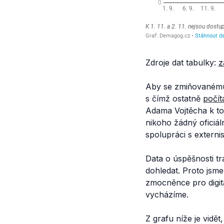
Zdroje dat tabulky:
z
Aby se zmiňovanému k
s čímž ostatně
počít
Adama Vojtěcha k to
nikoho žádný oficiál
spolupráci s extern
Data o úspěšnosti tr
dohledat. Proto jsme
zmocněnce pro digit
vycházíme.
Z grafu níže je vidě