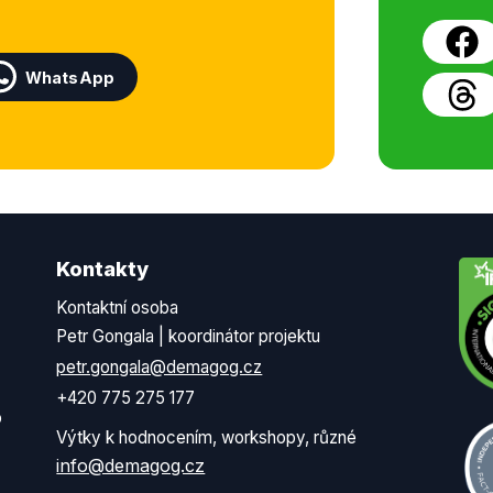
WhatsApp
Kontakty
Kontaktní osoba
Petr Gongala | koordinátor projektu
petr.gongala@demagog.cz
+420 775 275 177
o
Výtky k hodnocením, workshopy, různé
info@demagog.cz