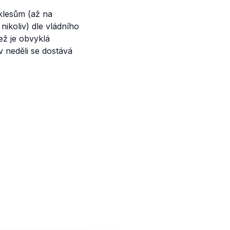
klesům (až na
ikoliv) dle vládního
než je obvyklá
 neděli se dostává