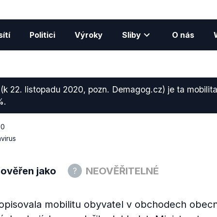
ítí
Politici
Výroky
Sliby
O nás
k 22. listopadu 2020, pozn. Demagog.cz) je ta mobili
%.
20
virus
 ověřen jako
NEOVĚŘITELNÉ
popisovala mobilitu obyvatel v obchodech obec