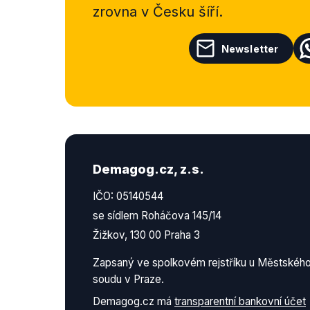
zrovna v Česku šíří.
Newsletter
Demagog.cz, z.s.
IČO: 05140544
se sídlem Roháčova 145/14
Žižkov, 130 00 Praha 3
Zapsaný ve spolkovém rejstříku u Městskéh
soudu v Praze.
Demagog.cz má
transparentní bankovní účet