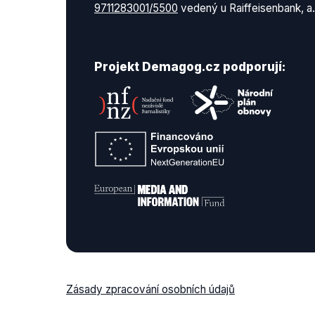
9711283001/5500
vedený u Raiffeisenbank, a.
Projekt Demagog.cz podporují:
Zásady zpracování osobních údajů