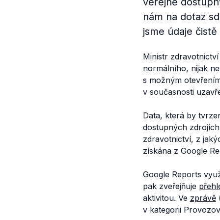
veřejně dostupný
nám na dotaz sdě
jsme údaje čistě
Ministr zdravotnictv
normálního, nijak ne
s možným otevřením
v současnosti uzavř
Data, která by tvrzen
dostupných zdrojích 
zdravotnictví, z jak
získána z Google Rep
Google Reports využ
pak zveřejňuje
přehl
aktivitou. Ve
zprávě
(
v kategorii Provozov