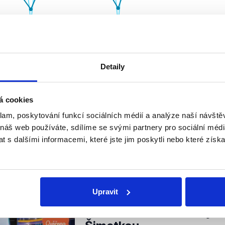
Detaily
u vypočítáme průměr za období 1. listopadu až 20. listopad
 o pokles 54 %, u sekce Provozovny a volný čas o pokles 
á cookies
ornit na skutečnost, že kategorie Provozovny a volný čas
z
klam, poskytování funkcí sociálních médií a analýze naší návšt
ts místa
„jako jsou restaurace, kavárny, nákupní centra, z
 náš web používáte, sdílíme se svými partnery pro sociální média
ezi vyjmenovaným místy tak nutně nemusí být zahrnuty p
 s dalšími informacemi, které jste jim poskytli nebo které získa
 Jelikož nemáme k dispozici data, která by popisovala čist
tíme výrok jako neověřitelný.
nili
Upravit
Partie s Janem Blatným