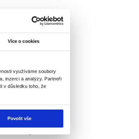
Více o cookies
u, jedná se u sekce
7 %.
ahrnuje
(.pdf, str. 1)
ěvnosti využíváme soubory
ábavní parky, muzea,
, inzerci a analýzy. Partneři
ouze malé obchody
li v důsledku toho, že
ě „mobilitu
Povolit vše
 a Ondřejem