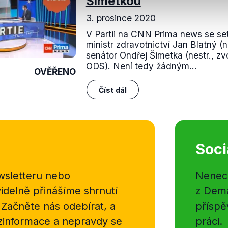
Šimetkou
3. prosince 2020
V Partii na CNN Prima news se setk
ministr zdravotnictví Jan Blatný (
senátor Ondřej Šimetka (nestr., z
ODS). Není tedy žádným...
OVĚŘENO
Číst dál
Soci
sletteru nebo
Nenecht
delně přinášíme shrnutí
z Dema
 Začněte nás odebírat, a
příspě
ezinformace a nepravdy se
práci.