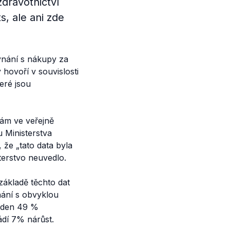
dravotnictví
s, ale ani zde
vnání s nákupy za
hovoří v souvislosti
teré jsou
 nám ve veřejně
u Ministerstva
 že „
tato data byla
sterstvo neuvedlo.
základě těchto dat
ání s obvyklou
o den 49 %
ádí 7% nárůst.