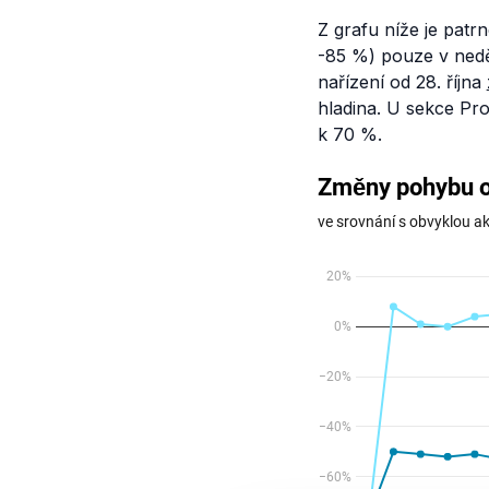
Z grafu níže je patr
-85 %) pouze v neděl
nařízení od 28. října
hladina. U sekce Pr
k 70 %.