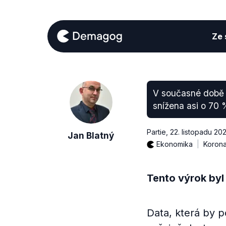
Ze s
V současné době (
snížena asi o 70 
Partie
,
22. listopadu 20
Jan Blatný
Ekonomika
Korona
Tento výrok byl
Data, která by 