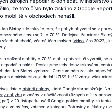
ch zdrojích nepodařilo dohledat. Ministerstvo z
lilo, že toto číslo bylo získáno z Google Report
 o mobilitě v obchodech nenašli.
í Jan Blatný zde mluví o tom, že pohyb obyvatel se v poro
omezeného stavu snížil o 70 %. Dodejme, že ministr Blatný 
 všech obchodů, včetně těch malých (
video
, čas 39:22), k
eny.
í o snížení mobility o 70 % mohla potvrdit, či vyvrátit, se
nepodařilo nalézt. Poslali jsme tedy dotaz tiskovému centr
ých dat Jan Blatný vycházel. Centrum nám zaslalo odpověď,
orts a ministerstvu je dodal ÚZIS
“, bližší zdroje však mini
ívají data o
historii polohy
, která Google shromažďuje. Na 
edy pohybu
a změny v návštěvnosti různých míst v porovn
.pdf) z 20. listopadu uvádí Google pokles mobility za tent
ny a volný čas, zatímco v kategorii Potraviny a lékárny uv