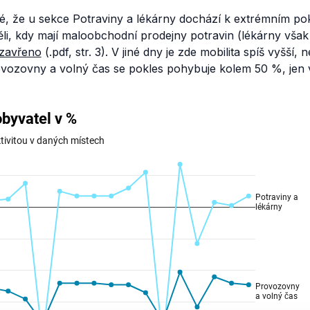
né, že u sekce Potraviny a lékárny dochází k extrémním po
i, kdy mají maloobchodní prodejny potravin (lékárny však n
zavřeno
(.pdf, str. 3). V jiné dny je zde mobilita spíš vyšší, 
ovozovny a volný čas se pokles pohybuje kolem 50 %, jen v