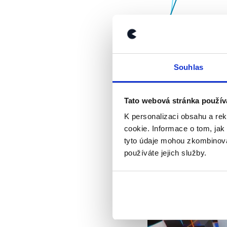
Souhlas
Pokud z čísel v graf
Potraviny a lékárny
Tato webová stránka použív
Důležité je ale upoz
K personalizaci obsahu a re
podle Google Repor
cookie. Informace o tom, jak
knihovny a kina“
. M
tyto údaje mohou zkombinovat
mimo nákupní centra.
používáte jejich služby.
v obchodech“, hodno
Výrok jsme zmí