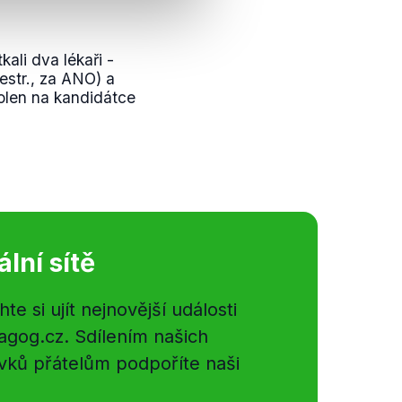
ali dva lékaři -
nestr., za ANO) a
volen na kandidátce
ální sítě
e si ujít nejnovější události
gog.cz. Sdílením našich
vků přátelům podpoříte naši