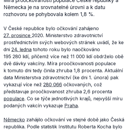
Míra proočkovanosti populace České republiky a
Německa je na srovnatelné úrovni a k datu
rozhovoru se pohybovala kolem 1,8 %.
V České republice bylo očkování zahájeno
27. prosince
2020. Ministerstvo zdravotnictví
prostřednictvím svých webových stránek uvádí, že ke
dni
24. ledna
tohoto roku bylo naočkováno
195 280 lidí, přičemž více než 11 000 lidí obdrželo obě
dvě dávky vakcíny. Míra proočkovanosti populace
k tomuto dni tedy činila zhruba 1,8 procenta. Aktuální
data Ministerstva zdravotnictví (ke dni 1. února) pak
vykazují více než
280 066
očkovaných, což
představuje proočkovanost zhruba 2,6 procenta
populace
. Co se týče jednotlivých krajů, nejvyšší míru
podaných vakcín vykazuje
Praha
.
Německo
zahájilo očkování ve stejné době jako Česká
republika. Podle statistik Institutu Roberta Kocha bylo