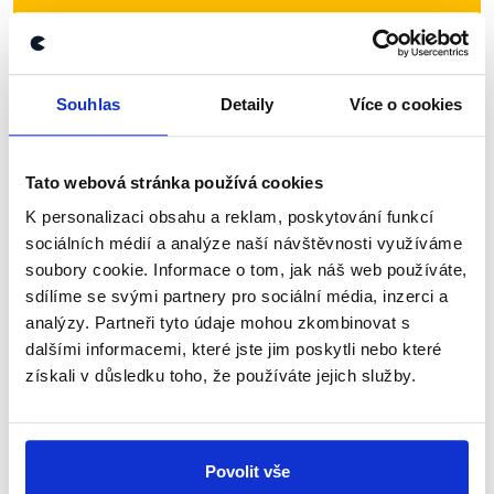
Přihlaste se k odběru našeho
newsletteru nebo
whatsappového
kanálu, kde pravidelně přinášíme
Souhlas
Detaily
Více o cookies
shrnutí nejzajímavějších článků a analýz.
Začněte nás odebírat, a mějte tak
Tato webová stránka používá cookies
přehled o tom, jaké dezinformace a
nepravdy se zrovna v Česku šíří.
K personalizaci obsahu a reklam, poskytování funkcí
sociálních médií a analýze naší návštěvnosti využíváme
soubory cookie. Informace o tom, jak náš web používáte,
Newsletter
WhatsApp
sdílíme se svými partnery pro sociální média, inzerci a
analýzy. Partneři tyto údaje mohou zkombinovat s
dalšími informacemi, které jste jim poskytli nebo které
získali v důsledku toho, že používáte jejich služby.
Sociální sítě
Nenechte si ujít nejnovější události
Povolit vše
z Demagog.cz. Sdílením našich