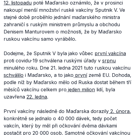
12. listopadu
poté Maďarsko oznámilo, že v prosinci
nakoupí menší množství ruské vakcíny Sputnik V. Ve
stejné době proběhlo jednání maďarského ministra
zahraničí s ruským ministrem průmyslu a obchodu
Denisem Manturovem o možnosti, že by Maďarsko
ruskou vakcínu samo vyrábělo.
Dodejme, že Sputnik V byla jako vůbec
první vakcína
proti covidu-19 schválena ruskými úřady v
srpnu
minulého roku. Dne 21. ledna 2021 tuto ruskou vakcínu
schválilo
i Maďarsko, a to jako
první
země EU. Dohoda,
podle níž by Maďarsko mělo od Ruska dostat během tří
měsíců vakcínu celkem pro
jeden milion
lidí, byla
uzavřena
22. ledna
.
První vakcíny následně do Maďarska dorazily
2. února
,
konkrétně se jednalo o 40 000 dávek, tedy počet
vakcín, který by měl při očkování dvěma dávkami
postačit pro 20 000 osob. Samotné očkování vakcínou