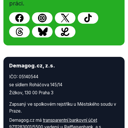
práci.
Demagog.cz, z.s.
IČO: 05140544
se sídlem Roháčova 145/14
Žižkov, 130 00 Praha 3
Zapsaný ve spolkovém rejstříku u Městského soudu v
Praze.
Demagog.cz má
transparentní bankovní účet
9711283001/5500
vedený u Raiffeisenbank, a.s.