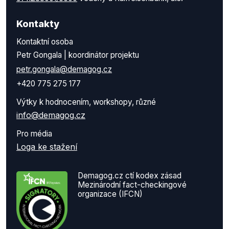
Kontakty
Kontaktní osoba
Petr Gongala | koordinátor projektu
petr.gongala@demagog.cz
+420 775 275 177
Výtky k hodnocením, workshopy, různé
info@demagog.cz
Pro média
Loga ke stažení
Demagog.cz ctí kodex zásad
Mezinárodní fact-checkingové
organizace (IFCN)