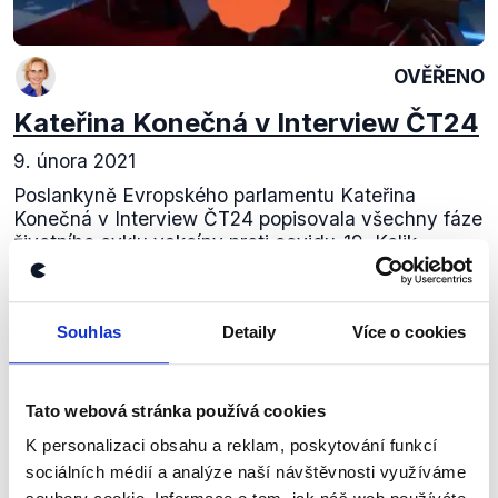
OVĚŘENO
Kateřina Konečná v Interview ČT24
9. února 2021
Poslankyně Evropského parlamentu Kateřina
Konečná v Interview ČT24 popisovala všechny fáze
životního cyklu vakcíny proti covidu-19. Kolik
Evropská unie investovala do výzkumu a vývoje...
Číst dál
Souhlas
Detaily
Více o cookies
Tato webová stránka používá cookies
Zůstaňme v kontaktu
K personalizaci obsahu a reklam, poskytování funkcí
Přihlaste se k odběru našeho
sociálních médií a analýze naší návštěvnosti využíváme