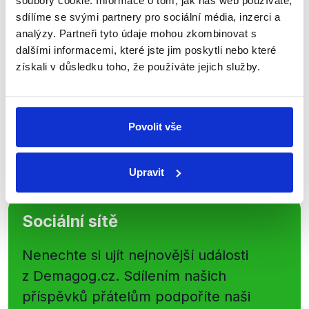
soubory cookie. Informace o tom, jak náš web používáte,
newsletteru nebo
whatsappového
sdílíme se svými partnery pro sociální média, inzerci a
kanálu, kde pravidelně přinášíme
analýzy. Partneři tyto údaje mohou zkombinovat s
shrnutí nejzajímavějších článků a analýz.
dalšími informacemi, které jste jim poskytli nebo které
Začněte nás odebírat, a mějte tak
získali v důsledku toho, že používáte jejich služby.
přehled o tom, jaké dezinformace a
nepravdy se zrovna v Česku šíří.
Povolit vše
Newsletter
WhatsApp
Upravit
Sociální sítě
Nenechte si ujít nejnovější události
z Demagog.cz. Sdílením našich
příspěvků přátelům podpoříte naši