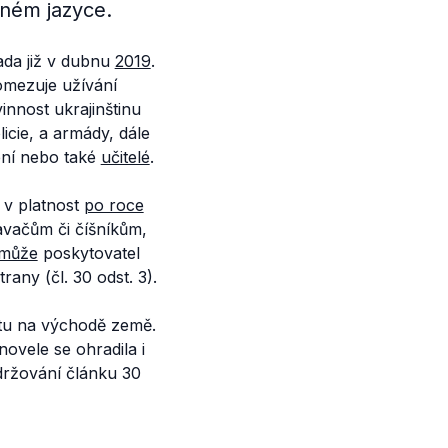
iném jazyce.
rada již v dubnu
2019
.
omezuje užívání
nnost ukrajinštinu
licie, a armády, dále
ení nebo také
učitelé
.
l v platnost
po roce
avačům či číšníkům,
může
poskytovatel
rany (čl. 30 odst. 3).
ktu na východě země.
 novele se ohradila i
držování článku 30