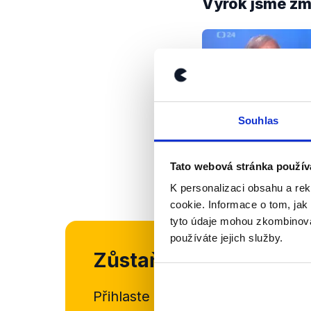
Výrok jsme zmí
Souhlas
Tato webová stránka použív
K personalizaci obsahu a re
cookie. Informace o tom, jak
tyto údaje mohou zkombinovat
používáte jejich služby.
Zůstaňme v kontaktu
Přihlaste se k odběru našeho
new