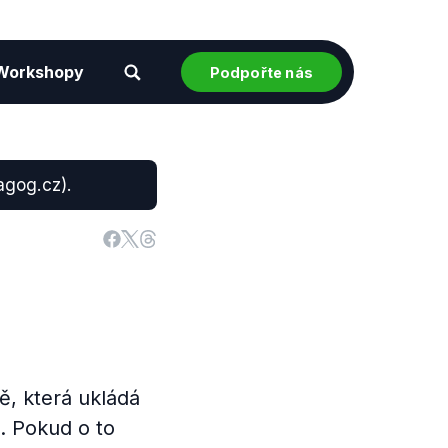
Workshopy
Podpořte nás
agog.cz).
ě, která ukládá
. Pokud o to