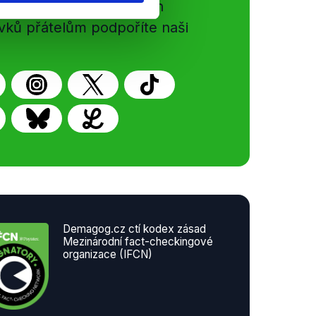
gog.cz. Sdílením našich
vků přátelům podpoříte naši
Demagog.cz ctí kodex zásad
Mezinárodní fact-checkingové
organizace (IFCN)