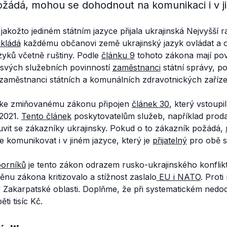
ožádá, mohou se dohodnout na komunikaci i v j
jakožto jediném státním jazyce přijala ukrajinská Nejvyšší 
kládá
každému občanovi země ukrajinský jazyk ovládat a 
zyků včetně ruštiny. Podle
článku 9
tohoto zákona mají povi
 svých služebních povinností
zaměstnanci
státní správy, po
, zaměstnanci státních a komunálních zdravotnických zaříz
ke zmiňovanému zákonu připojen
článek 30
, který vstoupi
2021.
Tento článek
poskytovatelům služeb, například prod
vit se zákazníky ukrajinsky. Pokud o to zákazník požádá,
 komunikovat i v jiném jazyce, který je
přijatelný
pro obě st
orníků
je tento zákon odrazem rusko-ukrajinského konfli
u zákona kritizovalo a stížnost zaslalo
EU i NATO
. Proti
Zakarpatské oblasti. Doplňme, že při systematickém nedo
ti tisíc Kč.