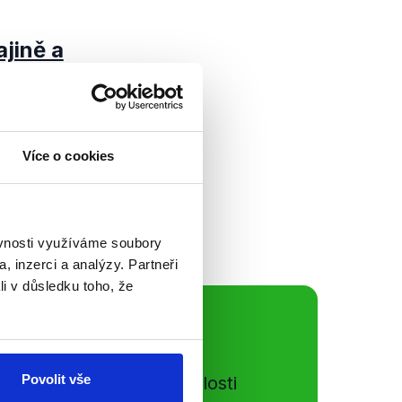
ajině a
ew ČT24 vyjadřoval
ké roztržce a jejím
Více o cookies
dravotnictví také k
ěvnosti využíváme soubory
, inzerci a analýzy. Partneři
li v důsledku toho, že
ální sítě
Povolit vše
e si ujít nejnovější události