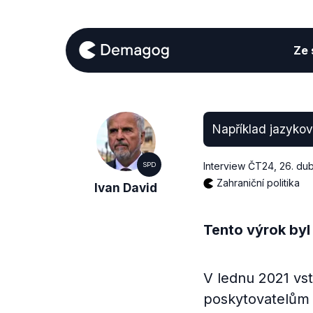
Ze s
Například jazykov
Interview ČT24
,
26. du
SPD
Zahraniční politika
Ivan David
Tento výrok byl
V lednu 2021 vst
poskytovatelům 