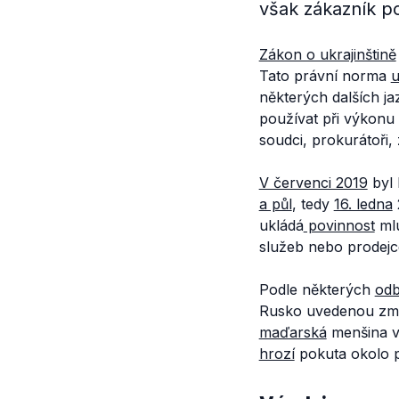
však zákazník p
Zákon o ukrajinštině
Tato právní norma
u
některých dalších ja
používat při výkonu
soudci, prokurátoři
V červenci 2019
byl 
a půl
, tedy
16. ledna
ukládá
povinnost
mlu
služeb nebo prodejce
Podle některých
odb
Rusko uvedenou změn
maďarská
menšina v 
hrozí
pokuta okolo pě