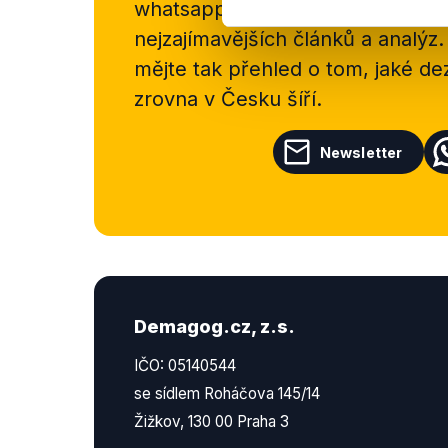
whatsappového kanálu, kde pravi
nejzajímavějších článků a analýz.
mějte tak přehled o tom, jaké d
zrovna v Česku šíří.
Newsletter
Demagog.cz, z.s.
IČO: 05140544
se sídlem Roháčova 145/14
Žižkov, 130 00 Praha 3