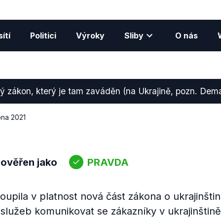
ítí
Politici
Výroky
Sliby
O nás
ý zákon, který je tam zaváděn (na Ukrajině, pozn. Dem
bna 2021
 ověřen jako
PRAVDA
oupila v platnost nová část zákona o ukrajinštin
služeb komunikovat se zákazníky v ukrajinštině