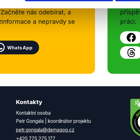
delně přinášíme shrnutí
z Dema
 Začněte nás odebírat, a
příspě
ezinformace a nepravdy se
práci.
WhatsApp
Kontakty
Kontaktní osoba
Petr Gongala | koordinátor projektu
petr.gongala@demagog.cz
+420 775 275 177