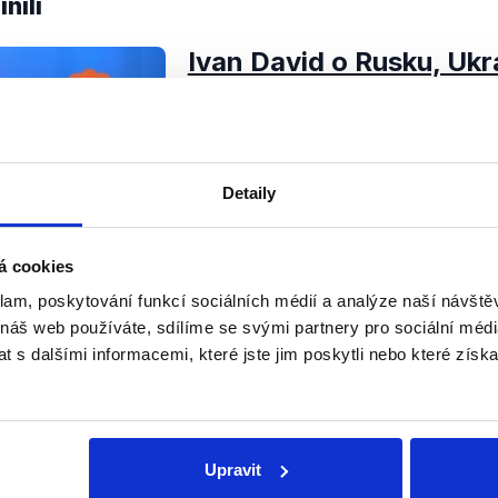
nili
Ivan David o Rusku, Ukr
zdravotnictví
30. dubna 2021
Europoslanec za SPD se v Intervi
k současné česko-ruské diplomatic
Detaily
příčinám, ale jako bývalý ministr z
tomuto resortu. Přestože...
OVĚŘENO
á cookies
Číst dál
klam, poskytování funkcí sociálních médií a analýze naší návšt
 náš web používáte, sdílíme se svými partnery pro sociální média
 s dalšími informacemi, které jste jim poskytli nebo které získa
Soci
Upravit
sletteru nebo
Nenecht