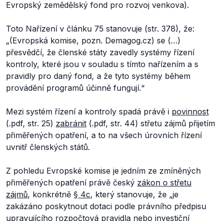
Evropský zemědělský fond pro rozvoj venkova).
Toto Nařízení v článku 75 stanovuje (str. 378), že:
„(Evropská komise, pozn. Demagog.cz) se (…)
přesvědčí, že členské státy zavedly systémy řízení
kontroly, které jsou v souladu s tímto nařízením a s
pravidly pro daný fond, a že tyto systémy během
provádění programů účinně fungují.“
Mezi systém řízení a kontroly spadá právě i
povinnost
(.pdf, str. 25)
zabránit
(.pdf, str. 44) střetu zájmů přijetím
přiměřených opatření, a to na všech úrovních řízení
uvnitř členských států.
Z pohledu Evropské komise je jedním ze zmíněných
přiměřených opatření právě český
zákon o střetu
zájmů
, konkrétně
§ 4c
, který stanovuje, že „
je
zakázáno poskytnout dotaci podle právního předpisu
upravujícího rozpočtová pravidla nebo investiční