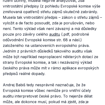
řízení účinný, musela nejprve analyzovat, zda
vnitrostátní předpisy (z pohledu Evropské komise výše
zmiňovaná opatření) střetu zájmů skutečně zabránily.
Musela tak vnitrostátní předpis – zákon o střetu zájmů –
vyložit a de facto posoudit, zda je porušován, nebo
není. Tento výklad však není závazný a má důsledky
pouze pro závěry celého
auditu
(.pdf, podrobné
odůvodnění Evropské komise str. 68 a násl.)
založeného na ustanoveních evropského práva.
Jedním z právních důsledků takového auditu však
může být například neproplacení některých dotací ze
strany Evropské komise, a tak i nezávazný výklad
českého práva může mít v rámci aplikace evropských
předpisů reálné dopady.
Andrej Babiš tedy nesprávně naznačuje, že že
Evropská komise vůbec nemůže pro vnitřní účely
auditu interpretovat české právo. To nejenže dělat
může, ale dokonce musí, pokud má zjistit, zda je