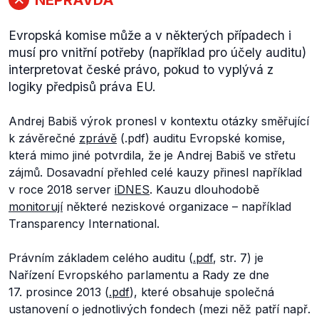
Evropská komise může a v některých případech i
musí pro vnitřní potřeby (například pro účely auditu)
interpretovat české právo, pokud to vyplývá z
logiky předpisů práva EU.
Andrej Babiš výrok pronesl v kontextu otázky směřující
k závěrečné
zprávě
(.pdf) auditu Evropské komise,
která mimo jiné potvrdila, že je Andrej Babiš ve střetu
zájmů. Dosavadní přehled celé kauzy přinesl například
v roce 2018 server
iDNES
. Kauzu dlouhodobě
monitorují
některé neziskové organizace – například
Transparency International.
Právním základem celého auditu (
.pdf
, str. 7) je
Nařízení Evropského parlamentu a Rady ze dne
17. prosince 2013 (
.pdf
), které obsahuje společná
ustanovení o jednotlivých fondech (mezi něž patří např.