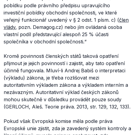
pobídku podle právního předpisu upravujícího
investiční pobídky obchodní společnosti, ve které
veřejný funkcionář uvedený v § 2 odst. 1 písm. c) (
člen
vlády
, pozn. Demagog.cz) nebo jím ovládaná osoba
vlastní podíl představující alespoň 25 % účasti
společníka v obchodní společnosti.“
Kromě povinnosti členských států taková opatření
přijmout je jejich povinností i zajistit, aby tato opatření
účinně fungovala. Mluví-li Andrej Babiš o interpretaci
(výkladu) zákona, je třeba rozlišovat mezi
autoritativním výkladem zákona a výkladem interním a
nezávazným. Autoritativní výklad českých zákonů
mohou skutečně v důsledku provádět pouze soudy
(GERLOCH, Aleš.
Teorie práva
. 2013, str. 129, 132, 133).
Pokud však Evropská komise měla podle práva
Evropské unie zjistit, zda je zavedený systém kontroly a