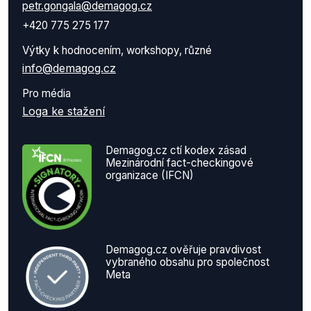
petr.gongala@demagog.cz
+420 775 275 177
Výtky k hodnocením, workshopy, různé
info@demagog.cz
Pro média
Loga ke stažení
Demagog.cz ctí kodex zásad
Mezinárodní fact-checkingové
organizace (IFCN)
Demagog.cz ověřuje pravdivost
vybraného obsahu pro společnost
Meta