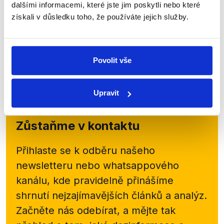
dalšími informacemi, které jste jim poskytli nebo které
7. května 2021
získali v důsledku toho, že používáte jejich služby.
Premiér Babiš v rozhovoru pro deník Právo mluvil o
úspěších své vlády, závěrech Evropské komise k
jeho střetu zájmů, ale také o tom, kdo všechno mu
škodí. Dva muži s iniciály MK a BS údajně...
Povolit vše
Číst dál
Upravit
Zůstaňme v kontaktu
Přihlaste se k odběru našeho
newsletteru nebo
whatsappového
kanálu, kde pravidelně přinášíme
shrnutí nejzajímavějších článků a analýz.
Začněte nás odebírat, a mějte tak