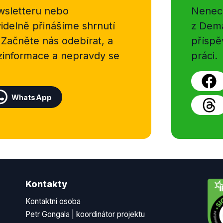
sletteru nebo
Nenecht
delně přinášíme shrnutí
z Dema
 Začněte nás odebírat, a
příspě
ezinformace a nepravdy se
práci.
WhatsApp
Kontakty
Kontaktní osoba
Petr Gongala | koordinátor projektu