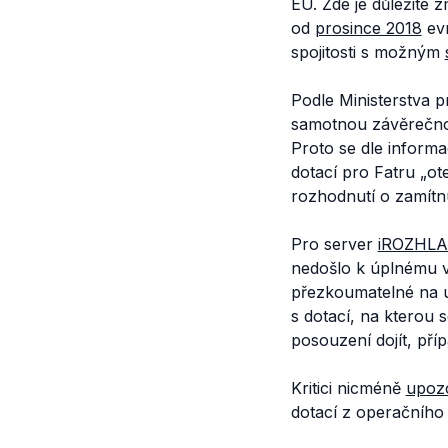
EU. Zde je důležité 
od
prosince 2018
evr
spojitosti s možným
Podle Ministerstva
samotnou závěreč
Proto se dle inform
dotací pro Fatru „ot
rozhodnutí o zamítnu
Pro server
iROZHL
nedošlo k úplnému v
přezkoumatelné na ú
s dotací, na kterou
posouzení dojít, př
Kritici nicméně
upozo
dotací z operačníh