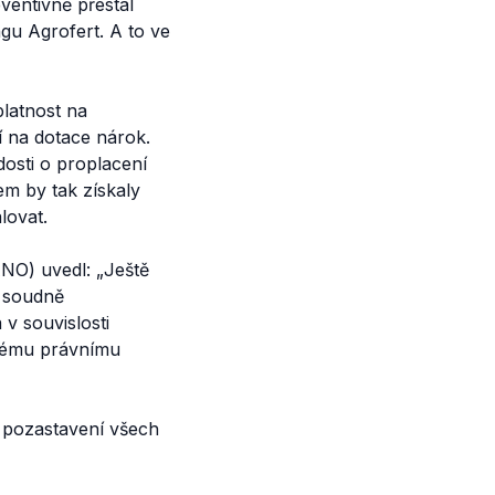
ventivně přestal
gu Agrofert. A to ve
platnost na
í na dotace nárok.
osti o proplacení
em by tak získaly
lovat.
ANO) uvedl:
„Ještě
o soudně
v souvislosti
znému právnímu
v pozastavení všech