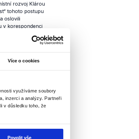
ístní rozvoj Klárou
t“ tohoto postupu
 oslovili
u v korespondenci
 je a žádosti
 kvůli zjištěným
Více o cookies
maître s tím, že
ektu.
ko kvůli závěrům
ěvnosti využíváme soubory
pro Deník N také
, inzerci a analýzy. Partneři
olek, který
li v důsledku toho, že
ěkteré auditem
získala
už 3. února.
sobem získat
Povolit vše