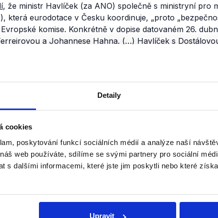
í
, že ministr Havlíček (za ANO) společně s ministryní pro m
, která eurodotace v Česku koordinuje,
„proto „bezpečnos
u Evropské komise. Konkrétně v dopise datovaném 26. dubna
Ferreirovou a Johannese Hahna. (
…)
Havlíček s Dostálovo
ačkoliv česká strana se závěry auditu nesouhlasí, respektuje
misi nepředkládá. A také prý dál plní doporučení, která jim
d v předcházení střetu zájmů auditoři ve zprávě dali“
.
Detaily
šéf Generálního ředitelství pro regionální politiku Marc Le
 o proplacení pouze u jednoho auditem kritizovaného proj
á cookies
o pozastavení dotací z unijních fondů v případě, že se Čes
klam, poskytování funkcí sociálních médií a analýze naší návšt
mů bude s Evropskou komisí soudit,
upozornil
v rozhovoru 
 náš web používáte, sdílíme se svými partnery pro sociální média
ahraničí Martin Smolek. Dle dostupných
informací
právě Sm
 s dalšími informacemi, které jste jim poskytli nebo které získa
pského soudního dvora, byl tím, kdo plán na předložení n
e
navrhl
.
éto souvislosti také upozorňuje, že Fatra peníze od státu
zcela jasné, zda už tehdy české úřady plánovaly tímto způ
Upravit