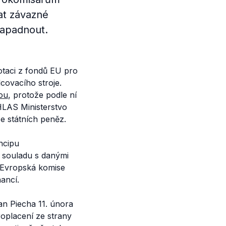
kat závazné
napadnout.
otaci z fondů EU pro
covacího stroje.
ou
, protože podle ní
HLAS Ministerstvo
e státních peněz.
incipu
v souladu s danými
u. Evropská komise
ancí.
n Piecha 11. února
oplacení ze strany