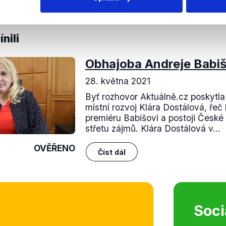
 komise, nebo zda se tak snaží legitimizovat neoprávněně 
nili
Obhajoba Andreje Babi
28. května 2021
Byť rozhovor Aktuálně.cz poskytla
místní rozvoj Klára Dostálová, řeč
premiéru Babišovi a postoji České 
střetu zájmů. Klára Dostálová v...
OVĚŘENO
Číst dál
Soci