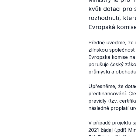
kvůli dotaci pro
rozhodnutí, kte
Evropská komise
Předně uveďme, že m
zlínskou společnost
Evropská komise na 
porušuje český zákon
průmyslu a obchodu
Upřesněme, že dota
předfinancování. Čle
pravidly (tzv. certi
následně proplatí ur
V případě projektu 
2021
žádal
(
.pdf
) Min