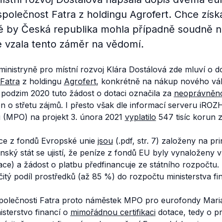
 společnost Fatra z holdingu Agrofert. Chce zís
ré by Česká republika mohla případně soudně 
 vzala tento záměr na vědomí.
inistryně pro místní rozvoj Klára Dostálová zde mluví o d
Fatra
z holdingu
Agrofert
, konkrétně na nákup nového vál
podzim 2020 tuto žádost o dotaci označila za
neoprávněn
 o střetu zájmů. I přesto však dle informací serveru iROZ
 (MPO) na projekt 3. února 2021
vyplatilo
547 tisíc korun z
ce z fondů Evropské unie
jsou
(.pdf, str. 7) založeny na pr
nský stát se ujistí, že peníze z fondů EU byly vynaloženy 
fikace) a žádost o platbu předfinancuje ze státního rozpočt
čitý podíl prostředků (až 85 %) do rozpočtu ministerstva fin
společnosti Fatra proto náměstek MPO pro eurofondy Maria
isterstvo financí o
mimořádnou certifikaci
dotace, tedy o pr