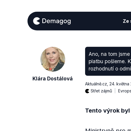
Ze s
Ano, na tom jsme 
platbu pošleme. 
rozhodnutí o odmí
Klára Dostálová
Aktuálně.cz
,
24. května
Střet zájmů
Evrops
Tento výrok byl
Ministryně pro 