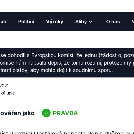
ítí
Politici
Výroky
Sliby
O nás
se dohodli s Evropskou komisí, že jednu (žádost o, po
Komise nám napsala dopis, že tomu rozumí, protože my
tnutí platby, aby mohlo dojít k soudnímu sporu.
 2021
ká unie
 ověřen jako
PRAVDA
místní rozvoj Dostálová napsala dopis dvěma e