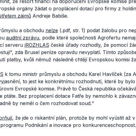
zmínit, že resort financí na doporučení Evropské komise pre
opské orgány žádat o proplácení dotací pro firmy z holdin
střetem zájmů
Andreje Babiše.
 průmyslu a obchodu
nelze
(.pdf, str. 1) podat žalobu pro ne
nou
auditní zprávu
, podle které společnosti Agrofertu nemaj
ací serveru
iROZHLAS
české úřady rozhodly, že pomocí žád
estují“, zda Brusel peníze opravdu nevyplatí. Tímto způsob
tí platby, kvůli němuž následně chtějí Evropskou komisi ža
AS
k tomu ministr průmyslu a obchodu Karel Havlíček (za 
yjasnění, to jest ke konkrétnímu rozhodnutí, které by byl
rovni Evropské komise. Právě to Česká republika očekává 
 se ptáte. Bez proplacení dotace Fatře by nemohlo k záva
ípadně by neměl o čem rozhodovat soud.“
rňují
, že jde o riskantní plán, protože by mohl vyústit až 
o programu Podnikání a inovace pro konkurenceschopnost.