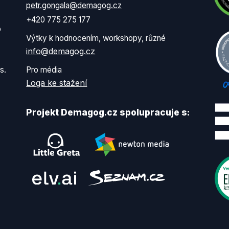
petr.gongala@demagog.cz
+420 775 275 177
o
Výtky k hodnocením, workshopy, různé
info@demagog.cz
s.
Pro média
Loga ke stažení
Projekt Demagog.cz spolupracuje s: