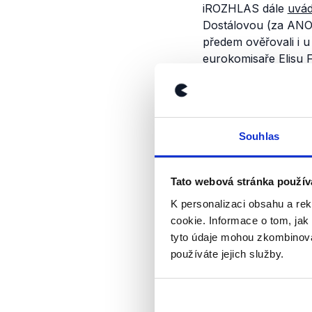
iROZHLAS dále
uvád
Dostálovou (za ANO)
předem ověřovali i 
eurokomisaře Elisu 
také upozorňují, že 
o platbu Evropské ko
nedostatkům napříkla
Souhlas
Dopis
vzal
na vědomí 
česká strana požádá
Tato webová stránka použív
Dodejme, že na rizik
K personalizaci obsahu a re
auditu ke střetu záj
cookie. Informace o tom, jak
náměstek ministra z
tyto údaje mohou zkombinovat
zastupuje ČR u evro
používáte jejich služby.
zpochybněné dotac
Server iROZHLAS v t
Není tedy podle něj 