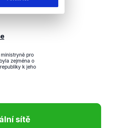
proplacenou dotaci.
še
 ministryně pro
 byla zejména o
republiky k jeho
ální sítě