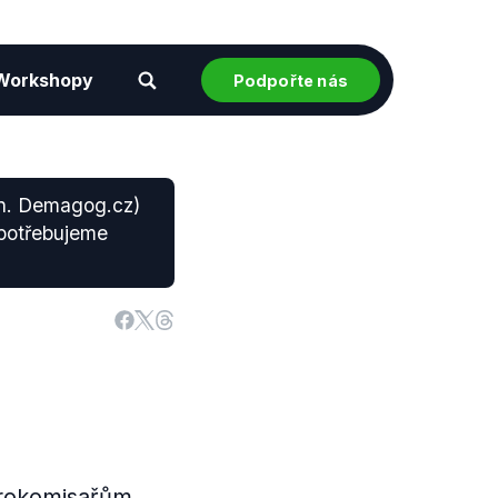
Workshopy
Podpořte nás
zn. Demagog.cz)
 potřebujeme
urokomisařům