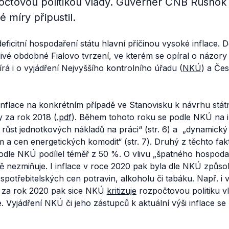
čtovou politikou vlády. Guvernér ČNB Rusnok 
é míry připustil.
deficitní hospodaření státu hlavní příčinou vysoké inflace. 
ivé obdobné Fialovo tvrzení, ve kterém se opíral o názor
á i o vyjádření Nejvyššího kontrolního úřadu (
NKÚ
) a Če
inflace na konkrétním případě ve Stanovisku k návrhu stá
y za rok 2018 (
.pdf
). Během tohoto roku se podle NKÚ na in
růst jednotkových nákladů na práci“
(str. 6) a
„dynamický 
m a cen energetických komodit“
(str. 7). Druhý z těchto fa
podle NKÚ podílel téměř z 50 %. O vlivu „špatného hospodaře
ě nezmiňuje. I inflace v roce 2020 pak byla dle NKÚ způs
) spotřebitelských cen potravin, alkoholu či tabáku. Např. i
6) za rok 2020 pak sice NKÚ
kritizuje
rozpočtovou politiku vlá
e. Vyjádření NKÚ či jeho zástupců k aktuální výši inflace s