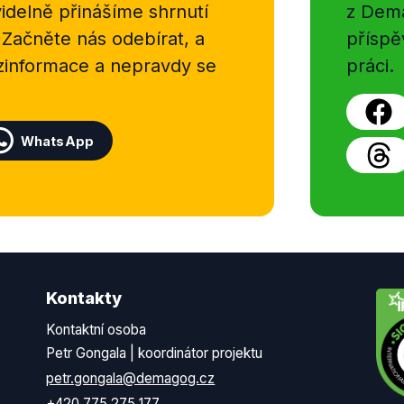
delně přinášíme shrnutí
z Dema
 Začněte nás odebírat, a
příspě
ezinformace a nepravdy se
práci.
WhatsApp
Kontakty
Kontaktní osoba
Petr Gongala | koordinátor projektu
petr.gongala@demagog.cz
+420 775 275 177