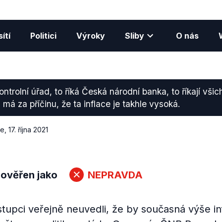
ítí
Politici
Výroky
Sliby
O nás
ontrolní úřad, to říká Česká národní banka, to říkají všic
má za příčinu, že ta inflace je takhle vysoká.
ce
,
17. října 2021
 ověřen jako
NEPRAVDA
tupci veřejně neuvedli, že by současná výše in