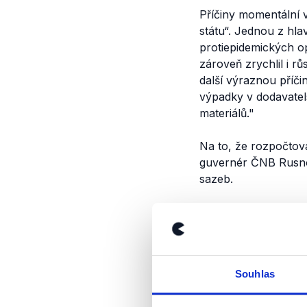
Příčiny momentální 
státu“. Jednou z hla
protiepidemických o
zároveň zrychlil i r
další výraznou příči
výpadky v dodavatel
materiálů."
Na to, že rozpočtová
guvernér ČNB Rusno
sazeb.
Výrok nicméně hodno
zástupců, kteří by d
vlády. Na závěr dode
odpovědi nám byly d
Souhlas
politiku vlády a vyso
inflací, musíme výro