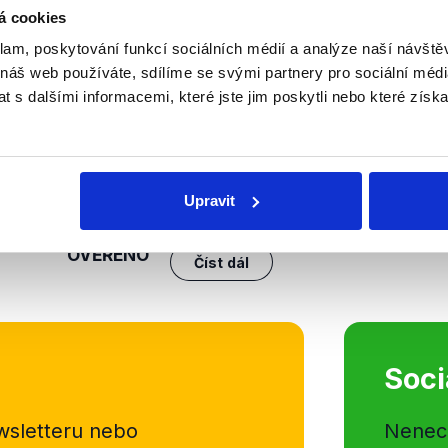
á cookies
nili
klam, poskytování funkcí sociálních médií a analýze naší návšt
 náš web používáte, sdílíme se svými partnery pro sociální média
Petr Fiala si jde pro moc
 s dalšími informacemi, které jste jim poskytli nebo které získa
22. října 2021
Hostem nedělních Otázek Václava
faktický vítěz voleb a pravděpod
premiér Petr Fiala. Řeč ale nebyla
Upravit
vládě, ale i o nynější situaci kolem
OVĚŘENO
Číst dál
Soci
sletteru nebo
Nenecht