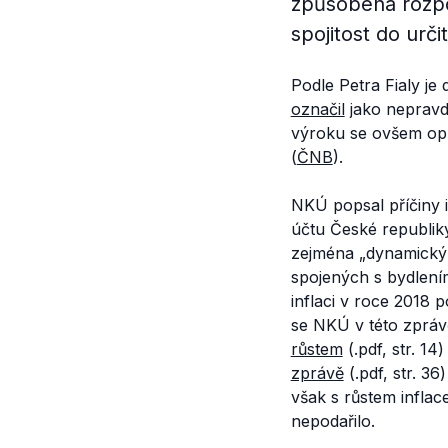
způsobena rozpo
spojitost do určit
Podle Petra Fialy je 
označil
jako nepravd
výroku se ovšem opír
(
ČNB
).
NKÚ popsal příčiny 
účtu České republik
zejména
„dynamický 
spojených s bydlení
inflaci v roce 2018 
se NKÚ v této zpráv
růstem
(.pdf, str. 14
zprávě
(.pdf, str. 3
však s růstem inflac
nepodařilo.