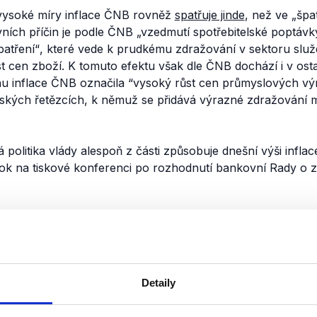
vysoké míry inflace ČNB rovněž
spatřuje jinde
, než ve „šp
vních příčin je podle ČNB
„vzedmutí spotřebitelské poptáv
patření“
, které vede k prudkému zdražování v sektoru služ
ůst cen zboží. K tomuto efektu však dle ČNB dochází i v ost
nu inflace ČNB označila
“vysoký růst cen průmyslových vý
ských řetězcích, k němuž se přidává výrazné zdražování 
 politika vlády alespoň z části způsobuje dnešní výši infla
k na tiskové konferenci po rozhodnutí bankovní Rady o 
tíme jako nepravdivý, neboť jsme nedohledali žádné vyjád
ávali do spojitosti současnou výši inflace s předchozí rozpo
jme, že s dotazem o doložení zdrojů jsme se obrátili i přímo
odány odkazy na výše zmíněné zprávy NKÚ, které kritizuj
Detaily
ké zadlužování. Protože však ani tyto zprávy nespojují tuto 
k hodnotit jako nepravdivý.