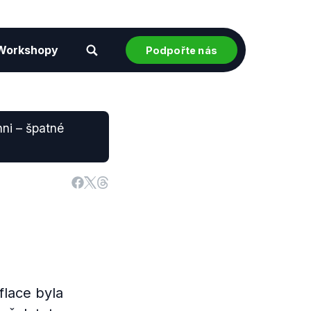
Workshopy
Podpořte nás
hni – špatné
flace byla