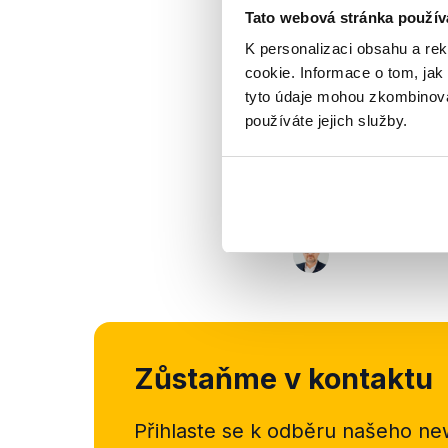
Tato webová stránka použív
Výrok jsme zmí
K personalizaci obsahu a re
cookie. Informace o tom, jak
tyto údaje mohou zkombinovat
používáte jejich služby.
Zůstaňme v kontaktu
Přihlaste se k odběru našeho
new