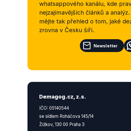
whatsappového kanálu, kde pravi
nejzajímavějších článků a analýz.
mějte tak přehled o tom, jaké d
zrovna v Česku šíří.
Newsletter
Demagog.cz, z.s.
IČO: 05140544
se sídlem Roháčova 145/14
Žižkov, 130 00 Praha 3