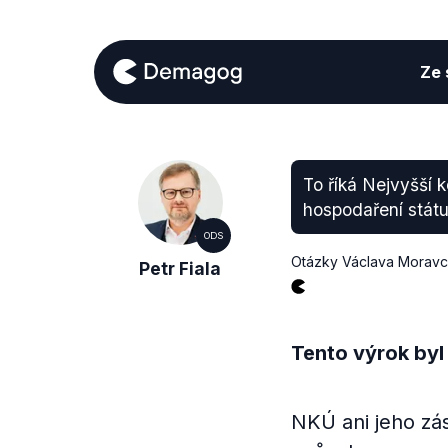
Ze s
To říká Nejvyšší k
hospodaření státu 
ODS
Otázky Václava Morav
Petr Fiala
Tento výrok byl
NKÚ ani jeho zás