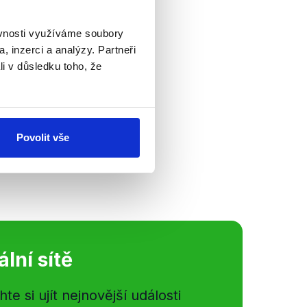
ěvnosti využíváme soubory
, inzerci a analýzy. Partneři
li v důsledku toho, že
 Moravce byl
obný budoucí
 jen o budoucí
Povolit vše
 prezidenta...
ální sítě
e si ujít nejnovější události