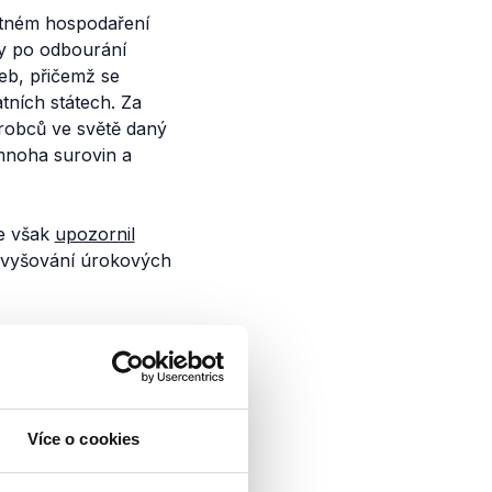
atném hospodaření
ky po odbourání
eb, přičemž se
atních státech. Za
robců ve světě daný
mnoha surovin a
ce však
upozornil
zvyšování úrokových
ření NKÚ či jeho
čtovou politikou
 na Petra Fialu. V
í rozpočtovou
Více o cookies
politiku s rostoucí