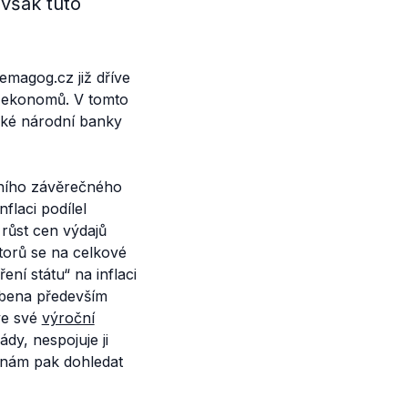
však tuto
Demagog.cz již dříve
y ekonomů. V tomto
ské národní banky
tního závěrečného
flaci podílel
růst cen výdajů
ktorů se na celkové
ní státu“ na inflaci
obena především
 ve své
výroční
dy, nespojuje ji
e nám pak dohledat