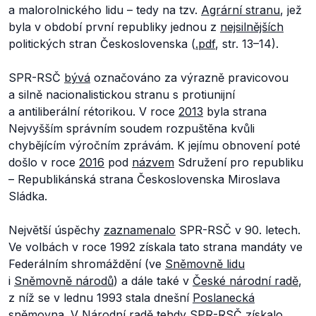
a malorolnického lidu – tedy na tzv.
Agrární stranu
, jež
byla v období první republiky jednou z
nejsilnějších
politických stran Československa (
.pdf
, str. 13–14).
SPR-RSČ
bývá
označováno za výrazně pravicovou
a silně nacionalistickou stranu s protiunijní
a antiliberální rétorikou. V roce
2013
byla strana
Nejvyšším správním soudem rozpuštěna kvůli
chybějícím výročním zprávám. K jejímu obnovení poté
došlo v roce
2016
pod
názvem
Sdružení pro republiku
– Republikánská strana Československa Miroslava
Sládka.
Největší úspěchy
zaznamenalo
SPR-RSČ v 90. letech.
Ve volbách v roce 1992 získala tato strana mandáty ve
Federálním shromáždění (ve
Sněmovně lidu
i
Sněmovně národů
) a dále také v
České národní radě
,
z níž se v lednu 1993 stala dnešní
Poslanecká
sněmovna
. V Národní radě tehdy SPR-RSČ
získalo