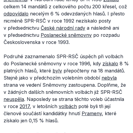
celkem 14 mandátů z celkového počtu 200 křesel, což
odpovídalo
necelým 6 % odevzdaných hlasů. I přesto
nicméně SPR-RSČ v roce 1992 nezískalo posty
v předsednictvu
České národní rady
a následně ani
v předsednictvu
Poslanecké sněmovny
po rozpadu
Československa v roce 1993.
Podruhé zaznamenalo SPR-RSČ úspěch při volbách
do Poslanecké sněmovny v roce 1996, kdy
získalo
8 %
platných hlasů, které
byly
přepočteny na 18 mandátů.
Stejně jako v předchozím volebním období
nebyla
strana ve vedení Sněmovny zastoupena. Doplňme, že
v žádných dalších sněmovních volbách již SPR-RSČ
neuspěla
. Naposledy se strana těchto voleb účastnila
v roce
2017
, v letošních
volbách
poté byli tři její
členové součástí kandidátky hnutí
Prameny
, které
získalo jen 0,15 % hlasů.