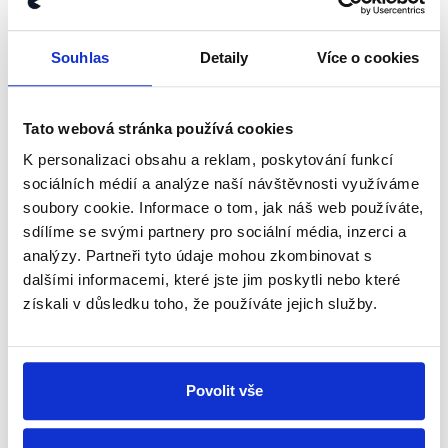
MPA k jednáním o obsazení vedení
Sněmovny
Souhlas
Detaily
Více o cookies
26. října 2021
Pravděpodobná budoucí předsedkyně Poslanecké
Tato webová stránka používá cookies
sněmovny Markéta Pekarová Adamová v Interview
K personalizaci obsahu a reklam, poskytování funkcí
ČT24 mluvila o budoucím, ale také minulém
obsazení místopředsednických křesel ve
sociálních médií a analýze naší návštěvnosti využíváme
Sněmovně. V naší...
soubory cookie. Informace o tom, jak náš web používáte,
sdílíme se svými partnery pro sociální média, inzerci a
Číst dál
analýzy. Partneři tyto údaje mohou zkombinovat s
dalšími informacemi, které jste jim poskytli nebo které
získali v důsledku toho, že používáte jejich služby.
Zůstaňme v kontaktu
Přihlaste se k odběru našeho
Povolit vše
newsletteru nebo
whatsappového