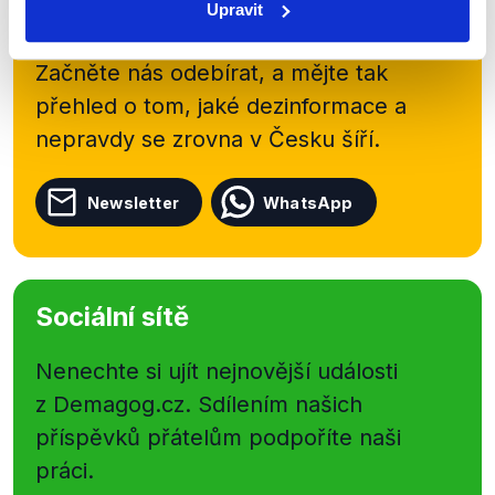
kanálu, kde pravidelně přinášíme
Upravit
shrnutí nejzajímavějších článků a analýz.
Začněte nás odebírat, a mějte tak
přehled o tom, jaké dezinformace a
nepravdy se zrovna v Česku šíří.
Newsletter
WhatsApp
Sociální sítě
Nenechte si ujít nejnovější události
z Demagog.cz. Sdílením našich
příspěvků přátelům podpoříte naši
práci.