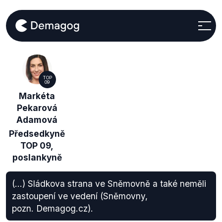
TOP
09
Markéta
Pekarová
Adamová
Předsedkyně
TOP 09,
poslankyně
(...) Sládkova strana ve Sněmovně a také neměli
zastoupení ve vedení (Sněmovny,
pozn. Demagog.cz).