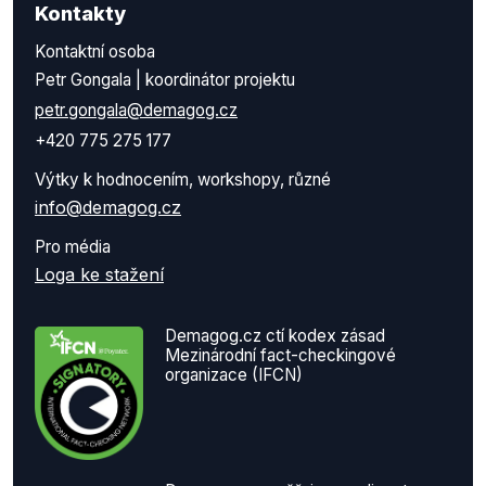
Kontakty
Kontaktní osoba
Petr Gongala | koordinátor projektu
petr.gongala@demagog.cz
+420 775 275 177
Výtky k hodnocením, workshopy, různé
info@demagog.cz
Pro média
Loga ke stažení
Demagog.cz ctí kodex zásad
Mezinárodní fact-checkingové
organizace (IFCN)