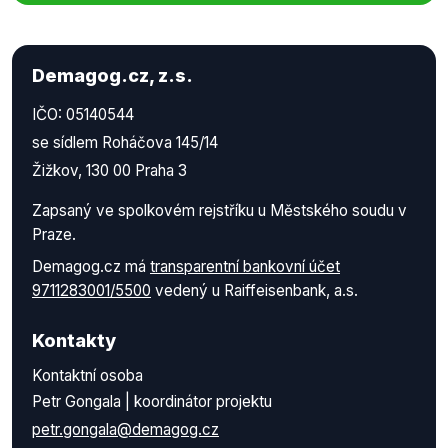
Demagog.cz, z.s.
IČO: 05140544
se sídlem Roháčova 145/14
Žižkov, 130 00 Praha 3
Zapsaný ve spolkovém rejstříku u Městského soudu v
Praze.
Demagog.cz má
transparentní bankovní účet
9711283001/5500
vedený u Raiffeisenbank, a.s.
Kontakty
Kontaktní osoba
Petr Gongala | koordinátor projektu
petr.gongala@demagog.cz