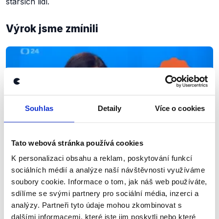
starších lidí.
Výrok jsme zmínili
Souhlas
Detaily
Více o cookies
Tato webová stránka používá cookies
K personalizaci obsahu a reklam, poskytování funkcí
OVĚŘENO
sociálních médií a analýze naší návštěvnosti využíváme
Strategická komunikace Heleny
soubory cookie. Informace o tom, jak náš web používáte,
sdílíme se svými partnery pro sociální média, inzerci a
Langšádlové
analýzy. Partneři tyto údaje mohou zkombinovat s
10. prosince 2021
dalšími informacemi, které jste jim poskytli nebo které