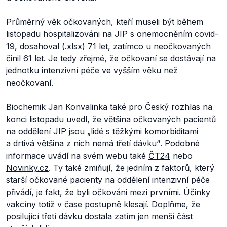
Průměrný věk očkovaných, kteří museli být během
listopadu hospitalizováni na JIP s onemocněním covid-
19,
dosahoval
(.xlsx) 71 let, zatímco u neočkovaných
činil 61 let. Je tedy zřejmé, že očkovaní se dostávají na
jednotku intenzivní péče ve vyšším věku než
neočkovaní.
Biochemik Jan Konvalinka také pro Český rozhlas na
konci listopadu
uvedl
, že většina očkovaných pacientů
na oddělení JIP jsou
„lidé s těžkými komorbiditami
a drtivá většina z nich nemá třetí dávku
“
.
Podobné
informace uvádí na svém webu také
ČT24
nebo
Novinky.cz
. Ty také zmiňují, že jedním z faktorů, který
starší očkované pacienty na oddělení intenzivní péče
přivádí, je fakt, že byli očkováni mezi prvními. Účinky
vakcíny totiž v čase postupně klesají. Doplňme, že
posilující třetí dávku dostala zatím jen
menší část