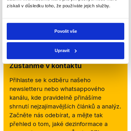
Kandidátka na post ministryně pro vědu a výzkum v
získali v důsledku toho, že používáte jejich služby.
budoucí vládě Petra Fialy byla hostem Interview
ČT24. Pojem strategická komunikace zazněl v
rozhovoru celkem 19×, samotné slovo komunikace...
Povolit vše
Číst dál
Upravit
Zůstaňme v kontaktu
Přihlaste se k odběru našeho
newsletteru nebo
whatsappového
kanálu, kde pravidelně přinášíme
shrnutí nejzajímavějších článků a analýz.
Začněte nás odebírat, a mějte tak
přehled o tom, jaké dezinformace a