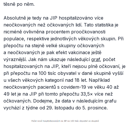
těsně po něm.
Absolutně je tedy na JIP hospitalizováno více
neočkovaných než očkovaných lidí. Tato statistika je
nicméně ovlivněna procentem proočkovanosti
populace, respektive jednotlivých věkových skupin. Při
přepočtu na stejně velké skupiny očkovaných
a neočkovaných je pak efekt vakcinace ještě
výraznější. Jak nám ukazuje následující
graf
, počet
hospitalizovaných na JIP, kteří nejsou plně očkovaní, je
při přepočtu na 100 tisíc obyvatel v dané skupině vyšší
u všech věkových kategorií nad 18 let. Například
neočkovaných pacientů s covidem-19 ve věku 40 až
49 let je na JIP při tomto přepočtu 33,5× více než
očkovaných. Dodejme, že data v následujícím grafu
vychází z týdne od 29. listopadu do 5. prosince.