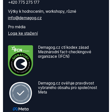
+420 775 275 177
Výtky k hodnocením, workshopy, různé
info@demagog.cz
Pro média
Loga ke stažení
Demagog.cz ctí kodex zásad
Mezinárodní fact-checkingové
organizace (IFCN)
Demagog.cz ověřuje pravdivost
vybraného obsahu pro společnost
Meta