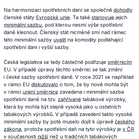
Na harmonizaci spotřebních daní se společně
dohodly
členské státy
Evropské unie
. Ta také
stanovuje
jejich
minimální sazbu
, pod kterou nesmí výše spotřební
daně klesnout. Členský stát nicméně smí nad rámec
této minimální sazby
uvalit
na komodity podléhající
spotřební dani i vyšší sazby.
Česká legislativa se tedy částečně podřizuje
směrnicím
EU. V případě úpravy těchto směrnic se tak změní
i české sazby spotřební daně. V roce 2021 se například
v rámci EU
diskutovalo
o tom, že by nově mohla být
v rámci
unijní směrnice
zavedena i minimální sazba
spotřební daně na tzv.
zahřívané
tabákové výrobky,
která by mohla být stejně vysoká jako u ostatních
tabákových výrobků. V případě zavedení takto vysoké
minimální sazby by poté muselo dojít k úpravě
českého
zákona
, protože spotřební daň na tyto výrobky je
v ČR
v současnosti
nižší
než u tradičních tabákových