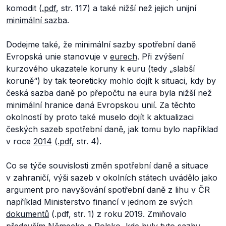
komodit (
.pdf
, str. 117) a také nižší než jejich unijní
minimální sazba
.
Dodejme také, že minimální sazby spotřební daně
Evropská unie stanovuje v
eurech
. Při zvýšení
kurzového ukazatele koruny k euru (tedy „slabší
koruně“) by tak teoreticky mohlo dojít k situaci, kdy by
česká sazba daně po přepočtu na eura byla nižší než
minimální hranice daná Evropskou unií. Za těchto
okolností by proto také muselo dojít k aktualizaci
českých sazeb spotřební daně, jak tomu bylo například
v roce
2014
(
.pdf
, str. 4).
Co se týče souvislosti změn spotřební daně a situace
v zahraničí, výši sazeb v okolních státech uvádělo jako
argument pro navyšování spotřební daně z lihu v ČR
například Ministerstvo financí v jednom ze svých
dokumentů
(.pdf, str. 1) z roku 2019. Zmiňovalo