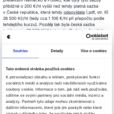
především Německo a Polsko, kde byly tyto sazby
přibližně o 200 €/hl vyšší než tehdy platná sazba
v České republice, která tehdy
odpovídala
(.pdf, str. 6)
28 500 Kč/hl (tedy cca 1 106 €/hl při přepočtu podle
tehdejšího kurzu). Později tak byla česká sazba
zvýšena na
32 500 Kč/hl
etanolu. Dodejme, že
vláda
Andreje Babiše tehdy navýšení daně z alkoholu
odůvodňovala mimo jiné také tím, že jej
doporučuje
(.pdf, str. 18) Organizace pro hospodářskou spolupráci
Souhlas
Detaily
Více o cookies
a rozvoj (OECD).
Na závěr tedy shrňme, že koaliční program vládní
Tato webová stránka používá cookies
pětikoalice skutečně připouští možné úpravy – tedy
K personalizaci obsahu a reklam, poskytování funkcí
i zvyšování – spotřební daně. K jejím úpravám také
sociálních médií a analýze naší návštěvnosti využíváme
v průběhu let dochází především kvůli změnám směrnic
soubory cookie. Informace o tom, jak náš web používáte,
EU, ale například také ve spojitosti se situací
sdílíme se svými partnery pro sociální média, inzerci a
v zahraničí. Výrok Mariana Jurečky proto hodnotíme
analýzy. Partneři tyto údaje mohou zkombinovat s
jako pravdivý.
dalšími informacemi, které jste jim poskytli nebo které
získali v důsledku toho, že používáte jejich služby.