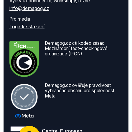
Výtky k hodnocením, workshopy, různé
info@demagog.cz
Pro média
Loga ke stažení
Demagog.cz ctí kodex zásad
Mezinárodní fact-checkingové
organizace (IFCN)
Demagog.cz ověřuje pravdivost
vybraného obsahu pro společnost
Meta