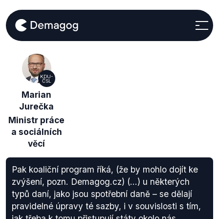
KDU-
ČSL
Marian
Jurečka
Ministr práce
a sociálních
věcí
Pak koaliční program říká, (že by mohlo dojít ke
zvýšení, pozn. Demagog.cz) (...) u některých
typů daní, jako jsou spotřební daně – se dělají
pravidelné úpravy té sazby, i v souvislosti s tím,
jak třeba k tomu přistupují státy okolo nás.