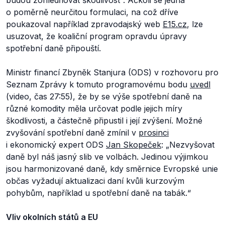
budou zohledňovat škodlivost“
. Ačkoli se jedná
o poměrně neurčitou formulaci, na což dříve
poukazoval například zpravodajský web
E15.cz
, lze
usuzovat, že koaliční program opravdu úpravy
spotřební daně připouští.
Ministr financí Zbyněk Stanjura (ODS) v rozhovoru pro
Seznam Zprávy k tomuto programovému bodu
uvedl
(video, čas 27:55), že by se výše spotřební daně na
různé komodity měla určovat podle jejich míry
škodlivosti, a částečně připustil i její zvýšení. Možné
zvyšování spotřební daně zmínil v
prosinci
i ekonomický expert ODS
Jan Skopeček
:
„Nezvyšovat
daně byl náš jasný slib ve volbách. Jedinou výjimkou
jsou harmonizované daně, kdy směrnice Evropské unie
občas vyžadují aktualizaci daní kvůli kurzovým
pohybům, například u spotřební daně na tabák.“
Vliv okolních států a EU