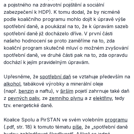
a pojistného na zdravotní pojištění a sociální
zabezpečení k HDP)
.
K tomu dodal, že by nicméně
podle koaličního programu mohlo dojít k úpravě výše
spotřební daně, a poukázal na to, že k úpravám sazeb
spotřební daně již docházelo dříve. V první části
našeho hodnocení se proto zaměříme na to, zda
koaliční program skutečně mluví o možném zvyšování
spotřební daně, ve druhé části pak na to, zda opravdu
dochází k jejím pravidelným úpravám.
Upřesněme, že
spotřební daň
se vztahuje především na
alkohol
, tabákové výrobky a minerální oleje
(např.
benzin
a naftu), v
širším
pojetí zahrnuje také daň
z
pevných paliv
, ze
zemního plynu
a z
elektřiny
, tedy
tzv. energetické daně.
Koalice Spolu a PirSTAN ve svém volebním
programu
(.pdf, str. 18) k tomuto tématu
píše
, že
„spotřební daně