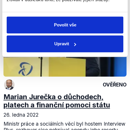
Výrok jsme zmínili
Povolit vše
Upravit
OVĚŘENO
Marian Jurečka o důchodech,
platech a finanční pomoci státu
26. ledna 2022
Ministr práce a sociálních věcí byl hostem Interview
Plus, rozhovor sice pokrýval agendu jeho resortu,