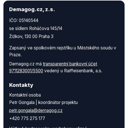
Demagog.cz, z.s.
IČO: 05140544
se sídlem Roháčova 145/14
Žižkov, 130 00 Praha 3
Zapsaný ve spolkovém rejstříku u Městského soudu v
Praze.
Demagog.cz má
transparentní bankovní účet
9711283001/5500
vedený u Raiffeisenbank, a.s.
Kontakty
Kontaktní osoba
Petr Gongala | koordinátor projektu
petr.gongala@demagog.cz
+420 775 275 177