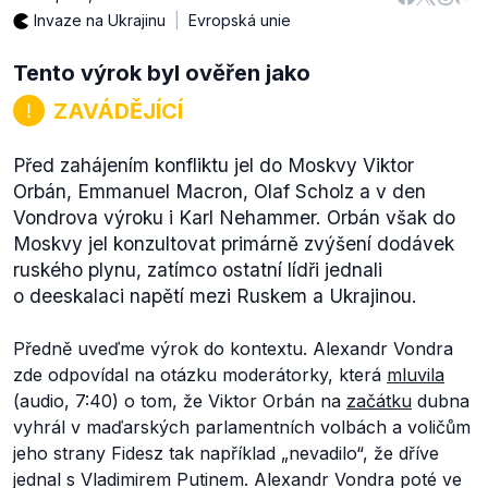
Invaze na Ukrajinu
Evropská unie
Tento výrok byl ověřen jako
ZAVÁDĚJÍCÍ
Před zahájením konfliktu jel do Moskvy Viktor
Orbán, Emmanuel Macron, Olaf Scholz a v den
Vondrova výroku i Karl Nehammer. Orbán však do
Moskvy jel konzultovat primárně zvýšení dodávek
ruského plynu, zatímco ostatní lídři jednali
o deeskalaci napětí mezi Ruskem a Ukrajinou.
Předně uveďme výrok do kontextu. Alexandr Vondra
zde odpovídal na otázku moderátorky, která
mluvila
(audio, 7:40) o tom, že Viktor Orbán na
začátku
dubna
vyhrál v maďarských parlamentních volbách a voličům
jeho strany Fidesz tak například „nevadilo“, že dříve
jednal s Vladimirem Putinem. Alexandr Vondra poté ve