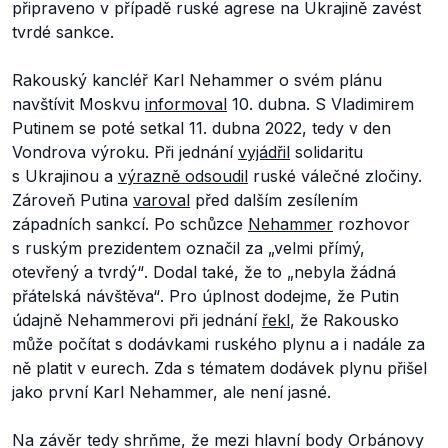
připraveno v případě ruské agrese na Ukrajině zavést
tvrdé sankce.
Rakouský kancléř Karl Nehammer o svém plánu
navštívit Moskvu
informoval
10. dubna. S Vladimirem
Putinem se poté setkal 11. dubna 2022, tedy v den
Vondrova výroku. Při jednání
vyjádřil
solidaritu
s Ukrajinou a
výrazně odsoudil
ruské válečné zločiny.
Zároveň Putina
varoval
před dalším zesílením
západních sankcí. Po schůzce
Nehammer
rozhovor
s ruským prezidentem označil za
„velmi přímý,
otevřený a tvrdý“
. Dodal také, že to
„nebyla žádná
přátelská návštěva“
. Pro úplnost dodejme, že Putin
údajně Nehammerovi při jednání
řekl
, že Rakousko
může počítat s dodávkami ruského plynu a i nadále za
ně platit v eurech. Zda s tématem dodávek plynu přišel
jako první Karl Nehammer, ale není jasné.
Na závěr tedy shrňme, že mezi hlavní body Orbánovy