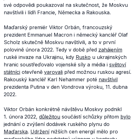
své odpovědi poukazoval na skutečnost, že Moskvu
navštívili i lídři Francie, Německa a Rakouska.
Maďarský premiér Viktor Orbán, francouzský
prezident Emmanuel Macron i německý kancléř Olaf
Scholz skutečně Moskvu navštívili, a to v první
polovině února 2022. Tedy v době před
zahájením
ruské invaze na Ukrajinu, kdy
Rusko
u ukrajinských
hranic soustřeďovalo vojenské síly a média i
světoví
státníci
otevřeně
varovali
před možnou ruskou agresí.
Rakouský kancléř Karl Nehammer poté
navštívil
prezidenta Putina v den Vondrova výroku, 11. dubna
2022.
Viktor Orbán konkrétně návštěvu Moskvy podnikl
1. února 2022,
důležitou
součástí schůzky přitom
bylo
jednání o zvýšení dodávek ruského plynu do
Maďarska
.
Udržení
nižších cen energií mělo pro