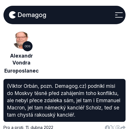
ODS
Alexandr
Vondra
Europoslanec
(Viktor Orbán, pozn. Demagog.cz) podnikl misi
do Moskvy těsně před zahájením toho konfliktu,
ale nebyl přece zdaleka sám, jel tam i Emmanuel
Macron, jel tam německý kancléř Scholz, teď se
tam chystá rakouský kancléř.
Pro a proti
,
11. dubna 2022