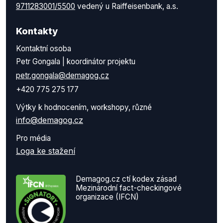
9711283001/5500
vedený u Raiffeisenbank, a.s.
Kontakty
Kontaktní osoba
Petr Gongala | koordinátor projektu
petr.gongala@demagog.cz
+420 775 275 177
Výtky k hodnocením, workshopy, různé
info@demagog.cz
Pro média
Loga ke stažení
Demagog.cz ctí kodex zásad
Mezinárodní fact-checkingové
organizace (IFCN)