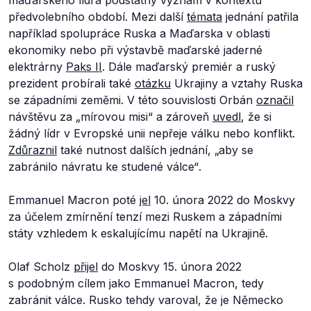
maďarského lídra podstatný význam v kontextu
předvolebního období. Mezi další
témata
jednání patřila
například spolupráce Ruska a Maďarska v oblasti
ekonomiky nebo při výstavbě maďarské jaderné
elektrárny
Paks II
. Dále maďarský premiér a ruský
prezident probírali také
otázku
Ukrajiny a vztahy Ruska
se západními zeměmi. V této souvislosti Orbán
označil
návštěvu za
„mírovou misi“
a zároveň
uvedl
, že si
žádný lídr v Evropské unii nepřeje válku nebo konflikt.
Zdůraznil
také nutnost dalších jednání,
„aby se
zabránilo návratu ke studené válce“
.
Emmanuel Macron poté
jel
10. února 2022 do Moskvy
za účelem zmírnění tenzí mezi Ruskem a západními
státy vzhledem k eskalujícímu napětí na Ukrajině.
Olaf Scholz
přijel
do Moskvy 15. února 2022
s podobným cílem jako Emmanuel Macron, tedy
zabránit válce. Rusko tehdy varoval, že je Německo