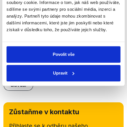
soubory cookie. Informace o tom, jak náš web používáte,
sdílíme se svými partnery pro sociální média, inzerci a
OVĚŘENO
analýzy. Partneři tyto údaje mohou zkombinovat s
dalšími informacemi, které jste jim poskytli nebo které
Francouzské a maďarské volby ve
získali v důsledku toho, že používáte jejich služby.
stínu války na Ukrajině
20. dubna 2022
Markéta Gregorová a Alexandr Vondra: málokterá
Povolit vše
dvojice českých politiků ztělesňuje název pořadu
Pro a proti lépe než tito dva. Naposledy se ve
Českém rozhlase Plus potkali nad výsledkem...
Upravit
Číst dál
Zůstaňme v kontaktu
Přihlaste se k odběru našeho