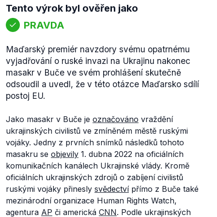
Tento výrok byl ověřen jako
PRAVDA
Maďarský premiér navzdory svému opatrnému
vyjadřování o ruské invazi na Ukrajinu nakonec
masakr v Buče ve svém prohlášení skutečně
odsoudil a uvedl, že v této otázce Maďarsko sdílí
postoj EU.
Jako masakr v Buče je
označováno
vraždění
ukrajinských civilistů ve zmíněném městě ruskými
vojáky. Jedny z prvních snímků následků tohoto
masakru se
objevily
1. dubna 2022 na oficiálních
komunikačních kanálech Ukrajinské vlády. Kromě
oficiálních ukrajinských zdrojů o zabíjení civilistů
ruskými vojáky přinesly
svědectví
přímo z Buče také
mezinárodní organizace Human Rights Watch,
agentura
AP
či americká
CNN
. Podle ukrajinských