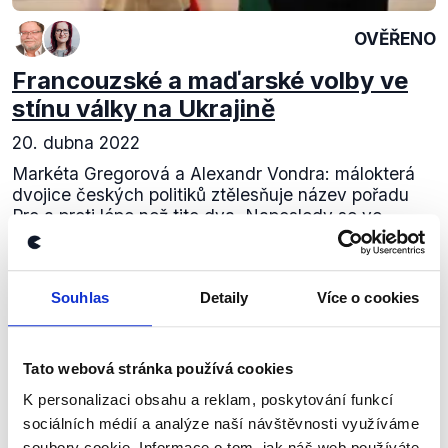
OVĚŘENO
Francouzské a maďarské volby ve
stínu války na Ukrajině
20. dubna 2022
Markéta Gregorová a Alexandr Vondra: málokterá
dvojice českých politiků ztělesňuje název pořadu
Pro a proti lépe než tito dva. Naposledy se ve
Českém rozhlase Plus potkali nad výsledkem...
Číst dál
Souhlas
Detaily
Více o cookies
Tato webová stránka používá cookies
Zůstaňme v kontaktu
K personalizaci obsahu a reklam, poskytování funkcí
Přihlaste se k odběru našeho
sociálních médií a analýze naší návštěvnosti využíváme
soubory cookie. Informace o tom, jak náš web používáte,