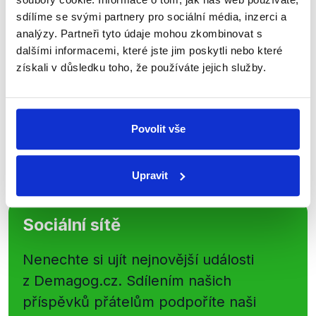
newsletteru nebo
whatsappového
sdílíme se svými partnery pro sociální média, inzerci a
kanálu, kde pravidelně přinášíme
analýzy. Partneři tyto údaje mohou zkombinovat s
shrnutí nejzajímavějších článků a analýz.
dalšími informacemi, které jste jim poskytli nebo které
Začněte nás odebírat, a mějte tak
získali v důsledku toho, že používáte jejich služby.
přehled o tom, jaké dezinformace a
nepravdy se zrovna v Česku šíří.
Povolit vše
Newsletter
WhatsApp
Upravit
Sociální sítě
Nenechte si ujít nejnovější události
z Demagog.cz. Sdílením našich
příspěvků přátelům podpoříte naši