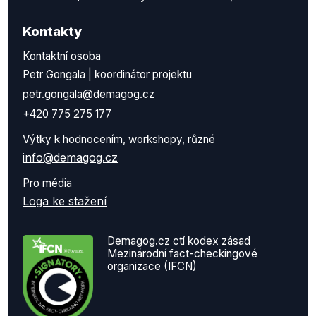
Kontakty
Kontaktní osoba
Petr Gongala | koordinátor projektu
petr.gongala@demagog.cz
+420 775 275 177
Výtky k hodnocením, workshopy, různé
info@demagog.cz
Pro média
Loga ke stažení
Demagog.cz ctí kodex zásad
Mezinárodní fact-checkingové
organizace (IFCN)