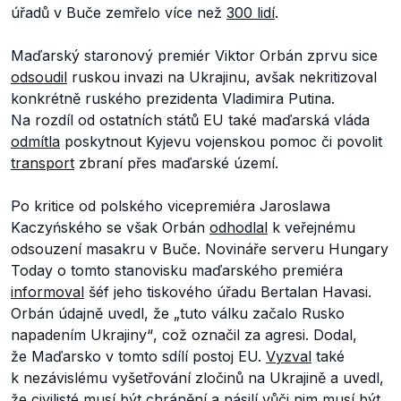
úřadů v Buče zemřelo více než
300 lidí
.
Maďarský staronový premiér Viktor Orbán zprvu sice
odsoudil
ruskou invazi na Ukrajinu, avšak nekritizoval
konkrétně ruského prezidenta Vladimira Putina.
Na rozdíl od ostatních států EU také maďarská vláda
odmítla
poskytnout Kyjevu vojenskou pomoc či povolit
transport
zbraní přes maďarské území.
Po kritice od polského vicepremiéra Jaroslawa
Kaczyńského se však Orbán
odhodlal
k veřejnému
odsouzení masakru v Buče. Novináře serveru Hungary
Today o tomto stanovisku maďarského premiéra
informoval
šéf jeho tiskového úřadu Bertalan Havasi.
Orbán údajně uvedl, že
„tuto válku začalo Rusko
napadením Ukrajiny“
, což označil za agresi. Dodal,
že Maďarsko v tomto sdílí postoj EU.
Vyzval
také
k nezávislému vyšetřování zločinů na Ukrajině a uvedl,
že civilisté musí být chránění a násilí vůči nim musí být