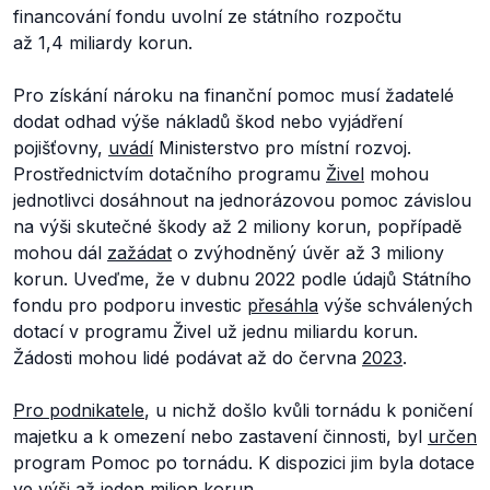
financování fondu uvolní ze státního rozpočtu
až 1,4 miliardy korun.
Pro získání nároku na finanční pomoc musí žadatelé
dodat odhad výše nákladů škod nebo vyjádření
pojišťovny,
uvádí
Ministerstvo pro místní rozvoj.
Prostřednictvím dotačního programu
Živel
mohou
jednotlivci dosáhnout na jednorázovou pomoc závislou
na výši skutečné škody až 2 miliony korun, popřípadě
mohou dál
zažádat
o zvýhodněný úvěr až 3 miliony
korun. Uveďme, že v dubnu 2022 podle údajů Státního
fondu pro podporu investic
přesáhla
výše schválených
dotací v programu Živel už jednu miliardu korun.
Žádosti mohou lidé podávat až do června
2023
.
Pro podnikatele
, u nichž došlo kvůli tornádu k poničení
majetku a k omezení nebo zastavení činnosti, byl
určen
program Pomoc po tornádu. K dispozici jim byla dotace
ve výši až jeden milion korun.