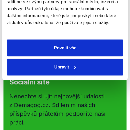
kanálu, kde pravidelně přinášíme
sdílíme se svými partnery pro sociální média, inzerci a
shrnutí nejzajímavějších článků a analýz.
analýzy. Partneři tyto údaje mohou zkombinovat s
dalšími informacemi, které jste jim poskytli nebo které
Začněte nás odebírat, a mějte tak
získali v důsledku toho, že používáte jejich služby.
přehled o tom, jaké dezinformace a
nepravdy se zrovna v Česku šíří.
Povolit vše
Newsletter
WhatsApp
Upravit
Sociální sítě
Nenechte si ujít nejnovější události
z Demagog.cz. Sdílením našich
příspěvků přátelům podpoříte naši
práci.