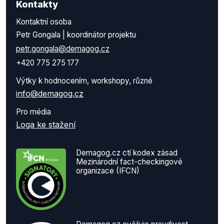
Kontakty
Kontaktní osoba
Petr Gongala | koordinátor projektu
petr.gongala@demagog.cz
+420 775 275 177
Výtky k hodnocením, workshopy, různé
info@demagog.cz
Pro média
Loga ke stažení
Demagog.cz ctí kodex zásad
Mezinárodní fact-checkingové
organizace (IFCN)