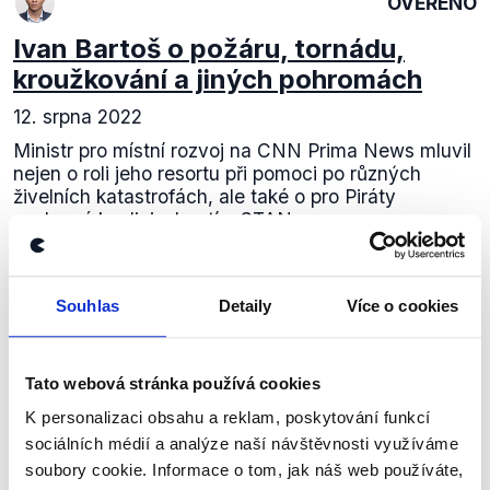
OVĚŘENO
Ivan Bartoš o požáru, tornádu,
kroužkování a jiných pohromách
12. srpna 2022
Ministr pro místní rozvoj na CNN Prima News mluvil
nejen o roli jeho resortu při pomoci po různých
živelních katastrofách, ale také o pro Piráty
neslavné koalici s hnutím STAN.
Číst dál
Souhlas
Detaily
Více o cookies
Zůstaňme v kontaktu
Tato webová stránka používá cookies
K personalizaci obsahu a reklam, poskytování funkcí
Přihlaste se k odběru našeho
sociálních médií a analýze naší návštěvnosti využíváme
newsletteru nebo
whatsappového
soubory cookie. Informace o tom, jak náš web používáte,