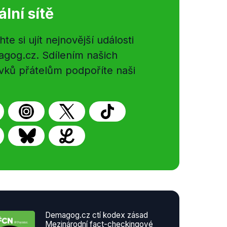
ální sítě
e si ujít nejnovější události
gog.cz. Sdílením našich
vků přátelům podpoříte naši
Demagog.cz ctí kodex zásad
Mezinárodní fact-checkingové