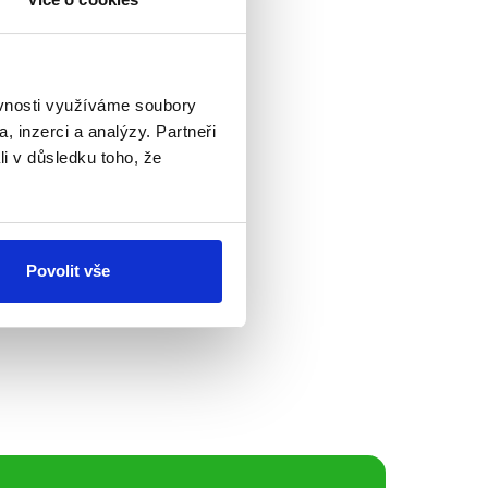
ýrie či z jiných zemí
ěvnosti využíváme soubory
, inzerci a analýzy. Partneři
li v důsledku toho, že
ned po prvním kole
Povolit vše
u reakcí nejen mezi
 části "Souboje