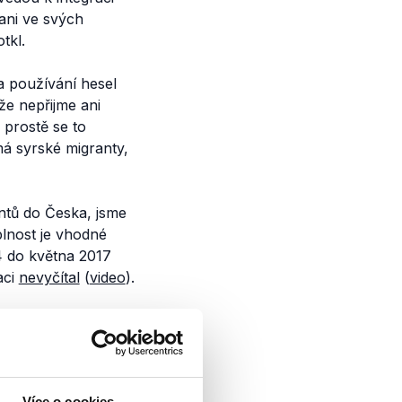
 ani ve svých
tkl.
za používání hesel
že nepřijme ani
 prostě se to
má syrské migranty,
antů do Česka, jsme
plnost je vhodné
 do května 2017
aci
nevyčítal
(
video
).
e nutné
 podceňovat. Na
ak potřebu tyto lidi
t na jejich
Více o cookies