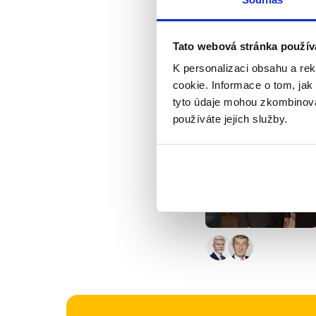
dodržování, aby nedo
Petr Pavel tedy vlád
Tato webová stránka použív
veřejně nekritizoval
K personalizaci obsahu a re
cookie. Informace o tom, jak
Výrok jsme zmí
tyto údaje mohou zkombinovat
používáte jejich služby.