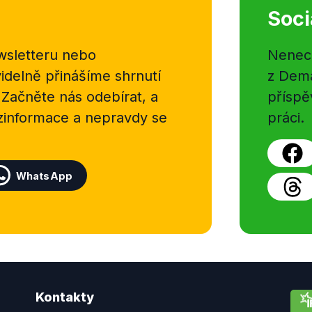
Soci
sletteru nebo
Nenecht
delně přinášíme shrnutí
z Dema
 Začněte nás odebírat, a
příspě
ezinformace a nepravdy se
práci.
WhatsApp
Kontakty