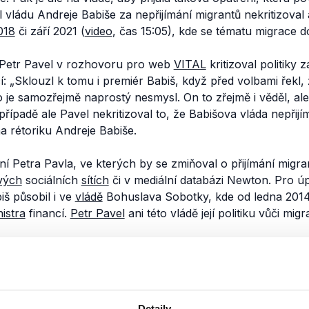
 vládu Andreje Babiše za nepřijímání migrantů nekritizoval
018
či září 2021 (
video
, čas 15:05), kde se tématu migrace do
 Petr Pavel v rozhovoru pro web
VITAL
kritizoval politiky 
: „
Sklouzl k tomu i premiér Babiš, když před volbami řekl, 
 je samozřejmě naprostý nesmysl. On to zřejmě i věděl, ale
řípadě ale Pavel nekritizoval to, že Babišova vláda nepřijí
a rétoriku Andreje Babiše.
ení Petra Pavla, ve kterých by se zmiňoval o přijímání migr
vých
sociálních
sítích
či v mediální databázi Newton. Pro ú
iš působil i ve
vládě
Bohuslava Sobotky, kde od ledna 2014
istra
financí.
Petr Pavel
ani této vládě její politiku vůči migr
a Pavla k migraci lze najít na jeho
webu
. Zdůrazňuje, že j
it svou zem a hrozbu nelegální migrace dle něj nesmíme
e jak potřebu solidarity s lidmi, kteří se dostali do potíží, t
, že je nutné nastavit v této oblasti jasná pravidla a dohlíže
Detaily