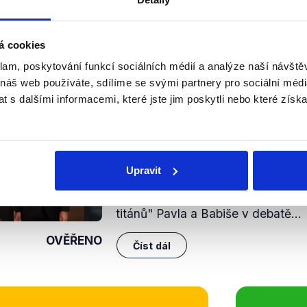
šlo k rozdělování společnosti populistickými politiky.
u Andreje Babiše za nepřijímání migrantů pocházejících ze S
á cookies
. Výrok proto hodnotíme jako pravdivý.
klam, poskytování funkcí sociálních médií a analýze naší návšt
 náš web používáte, sdílíme se svými partnery pro sociální média
nili
 s dalšími informacemi, které jste jim poskytli nebo které získa
Souboj titánů
25. ledna 2023
Nové billboardy Andreje Babiše h
Upravit
prezidentských voleb vyvolaly vln
politiky a staly se i tématem první
titánů" Pavla a Babiše v debatě...
OVĚŘENO
Číst dál