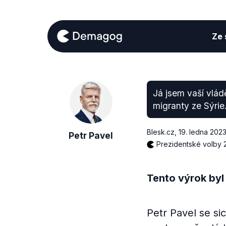
Ze s
Já jsem vaší vlád
migranty ze Sýrie
Blesk.cz
,
19. ledna 202
Petr Pavel
Prezidentské volby 
Tento výrok byl
Petr Pavel se si