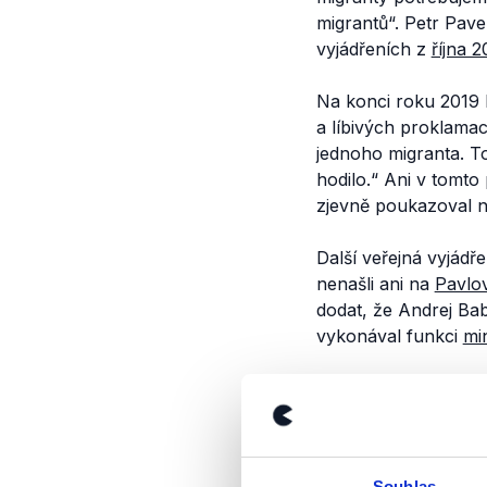
migrantů“.
Petr Pavel
vyjádřeních z
října 2
Na konci roku 2019
a líbivých proklamací
jednoho migranta. To
hodilo.“
Ani v tomto p
zjevně poukazoval n
Další veřejná vyjádř
nenašli ani na
Pavlo
dodat, že Andrej Bab
vykonával funkci
min
Současný postoj Petr
nekompromisně chrán
druhou stranu akcentuj
integrovat. Dále uvádí
Souhlas