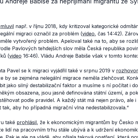
 Andreje Babiše za nepřijímání migrantů ze Sýri
i
mluvil
např. v říjnu 2018, kdy kritizoval kategorické odmítá
egální migraci označil za problém (
video
, čas 14:42). Záro
uměle vytvořený problém. Apeloval také na to, aby se rozl
Podle Pavlových tehdejších slov měla Česká republika povi
ků (
video
16:46). Vládu Andreje Babiše však v tomto konte
ta Pavel se k migraci vyjádřil také v srpnu 2019 v
rozhovo
 že by se zejména nelegální migrace neměla zlehčovat. Kon
t jako silný destabilizační faktor a musíme s ní počítat i 
někým obsazena, jsou jasně definována státní území, a p
 stěhovat podle pravidel. A každý stát má nejen právo, ale i
t tak, aby ho případná migrační vlna nedestabilizovala.“
ru také
prohlásil
, že k ekonomickým migrantům by Česko m
e lidí na pracovním trhu stále ubývá a k udržení ekonomi
. Pak je ale na vládě, aby přijala taková opatření, která po