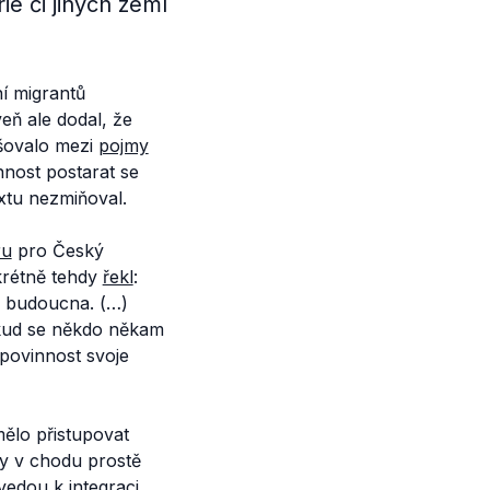
e či jiných zemí
ní migrantů
veň ale dodal, že
išovalo mezi
pojmy
nnost postarat se
xtu nezmiňoval.
ru
pro Český
krétně tehdy
řekl
:
do budoucna. (…)
okud se někdo někam
 povinnost svoje
ělo přistupovat
ky v chodu prostě
vedou k integraci