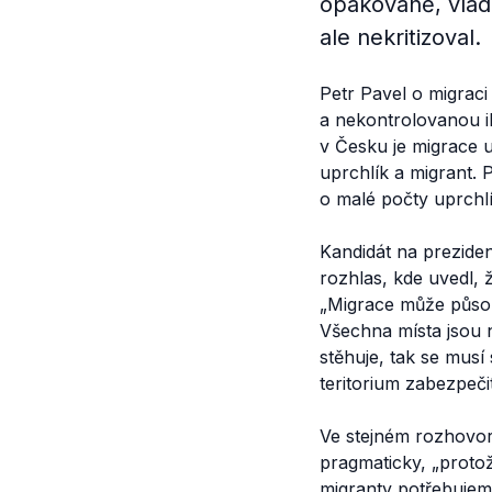
opakovaně, vládu
ale nekritizoval.
Petr Pavel o migrac
a nekontrolovanou il
v Česku je migrace 
uprchlík a migrant. 
o malé počty uprchlí
Kandidát na preziden
rozhlas, kde uvedl,
„
Migrace může působi
Všechna místa jsou 
stěhuje, tak se musí
teritorium zabezpeči
Ve stejném rozhovo
pragmaticky, „
protož
migranty potřebujeme