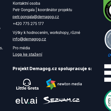
Kontaktní osoba
Petr Gongala | koordinátor projektu
petr.gongala@demagog.cz
+420 775 275 177
o
Výtky k hodnocením, workshopy, různé
info@demagog.cz
s.
Pro média
Loga ke stažení
Projekt Demagog.cz spolupracuje s: