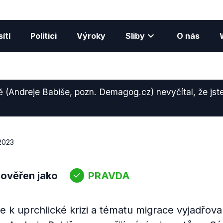
ítí
Politici
Výroky
Sliby
O nás
ě (Andreje Babiše, pozn. Demagog.cz) nevyčítal, že jste 
.
3
2023
 ověřen jako
PRAVDA
ce k uprchlické krizi a tématu migrace vyjadřoval