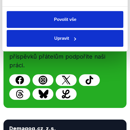
Povolit vše
Sociální sítě
Nenechte si ujít nejnovější události
Upravit
z Demagog.cz. Sdílením našich
příspěvků přátelům podpoříte naši
práci.
Demagog.cz, z.s.