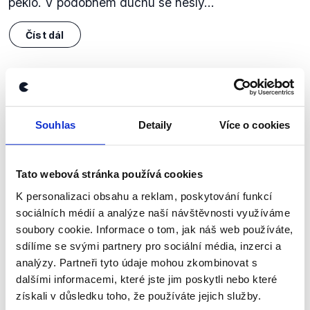
peklo. V podobném duchu se nesly...
Číst dál
Zůstaňme v kontaktu
Souhlas
Detaily
Více o cookies
Přihlaste se k odběru našeho
newsletteru nebo
whatsappového
kanálu, kde pravidelně přinášíme
Tato webová stránka používá cookies
shrnutí nejzajímavějších článků a analýz.
K personalizaci obsahu a reklam, poskytování funkcí
sociálních médií a analýze naší návštěvnosti využíváme
Začněte nás odebírat, a mějte tak
soubory cookie. Informace o tom, jak náš web používáte,
přehled o tom, jaké dezinformace a
sdílíme se svými partnery pro sociální média, inzerci a
nepravdy se zrovna v Česku šíří.
analýzy. Partneři tyto údaje mohou zkombinovat s
dalšími informacemi, které jste jim poskytli nebo které
získali v důsledku toho, že používáte jejich služby.
Newsletter
WhatsApp