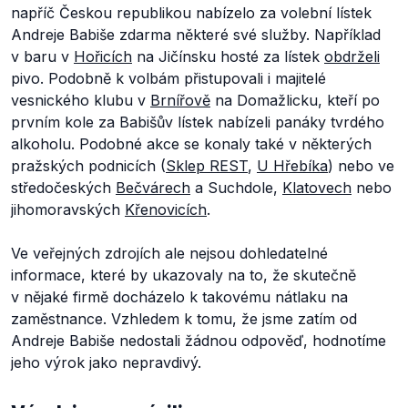
napříč Českou republikou nabízelo za volební lístek
Andreje Babiše zdarma některé své služby. Například
v baru v
Hořicích
na Jičínsku hosté za lístek
obdrželi
pivo. Podobně k volbám přistupovali i majitelé
vesnického klubu v
Brnířově
na Domažlicku, kteří po
prvním kole za Babišův lístek nabízeli panáky tvrdého
alkoholu. Podobné akce se konaly také v některých
pražských podnicích (
Sklep REST
,
U Hřebíka
) nebo ve
středočeských
Bečvárech
a Suchdole,
Klatovech
nebo
jihomoravských
Křenovicích
.
Ve veřejných zdrojích ale nejsou dohledatelné
informace, které by ukazovaly na to, že skutečně
v nějaké firmě docházelo k takovému nátlaku na
zaměstnance. Vzhledem k tomu, že jsme zatím od
Andreje Babiše nedostali žádnou odpověď, hodnotíme
jeho výrok jako nepravdivý.