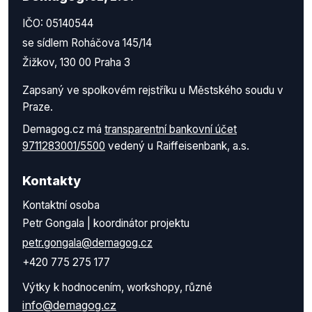
IČO: 05140544
se sídlem Roháčova 145/14
Žižkov, 130 00 Praha 3
Zapsaný ve spolkovém rejstříku u Městského soudu v
Praze.
Demagog.cz má
transparentní bankovní účet
9711283001/5500
vedený u Raiffeisenbank, a.s.
Kontakty
Kontaktní osoba
Petr Gongala | koordinátor projektu
petr.gongala@demagog.cz
+420 775 275 177
Výtky k hodnocením, workshopy, různé
info@demagog.cz