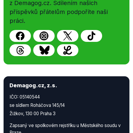
z Demagog.cz. Sdílením našich
příspěvků přátelům podpoříte naši
práci.
Demagog.cz, z.s.
IČO: 05140544
se sídlem Roháčova 145/14
Žižkov, 130 00 Praha 3
Zapsaný ve spolkovém rejstříku u Městského soudu v
Praze.