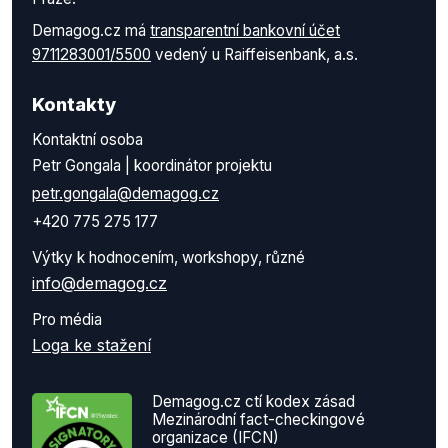
Demagog.cz má
transparentní bankovní účet
9711283001/5500
vedený u Raiffeisenbank, a.s.
Kontakty
Kontaktní osoba
Petr Gongala | koordinátor projektu
petr.gongala@demagog.cz
+420 775 275 177
Výtky k hodnocením, workshopy, různé
info@demagog.cz
Pro média
Loga ke stažení
Demagog.cz ctí kodex zásad
Mezinárodní fact-checkingové
organizace (IFCN)