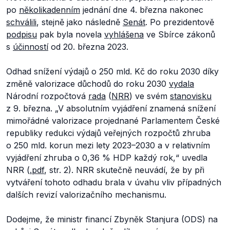
po
několikadenním
jednání dne 4. března nakonec
schválili
, stejně jako následně
Senát
. Po prezidentově
podpisu
pak byla novela
vyhlášena
ve Sbírce zákonů
s
účinností
od 20. března 2023.
Odhad snížení výdajů o 250 mld. Kč do roku 2030 díky
změně valorizace důchodů do roku 2030
vydala
Národní rozpočtová
rada
(
NRR
) ve svém
stanovisku
z 9. března.
„V absolutním vyjádření znamená snížení
mimořádné valorizace projednané Parlamentem České
republiky redukci výdajů veřejných rozpočtů zhruba
o 250 mld. korun mezi lety 2023–2030 a v relativním
vyjádření zhruba o 0,36 % HDP každý rok,“
uvedla
NRR (
.pdf
, str. 2). NRR skutečně neuvádí, že by při
vytváření tohoto odhadu brala v úvahu vliv případných
dalších revizí valorizačního mechanismu.
Dodejme, že ministr financí Zbyněk Stanjura (ODS) na