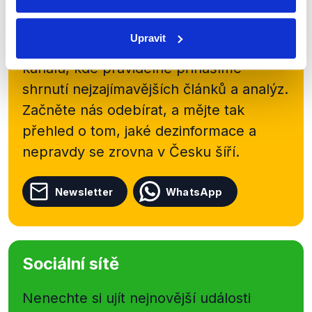
Přihlaste se k odběru našeho
Upravit
newsletteru nebo
whatsappového
kanálu, kde pravidelně přinášíme
shrnutí nejzajímavějších článků a analýz.
Začněte nás odebírat, a mějte tak
přehled o tom, jaké dezinformace a
nepravdy se zrovna v Česku šíří.
Newsletter
WhatsApp
Sociální sítě
Nenechte si ujít nejnovější události