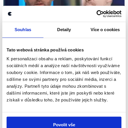
Souhlas
Detaily
Více o cookies
OVĚŘENO
Od snížení růstu důchodů k reformě
Tato webová stránka používá cookies
27. března 2023
K personalizaci obsahu a reklam, poskytování funkcí
sociálních médií a analýze naší návštěvnosti využíváme
Poslanci Michael Kohajda (za KDU-ČSL) a Patrik
Nacher (za ANO) na CNN Prima NEWS diskutovali
soubory cookie. Informace o tom, jak náš web používáte,
o valorizaci důchodů, jejíž snížení nedávno vláda
sdílíme se svými partnery pro sociální média, inzerci a
prosadila ve Sněmovně. V naší analýze tak...
analýzy. Partneři tyto údaje mohou zkombinovat s
dalšími informacemi, které jste jim poskytli nebo které
Číst dál
získali v důsledku toho, že používáte jejich služby.
Zůstaňme v kontaktu
Povolit vše