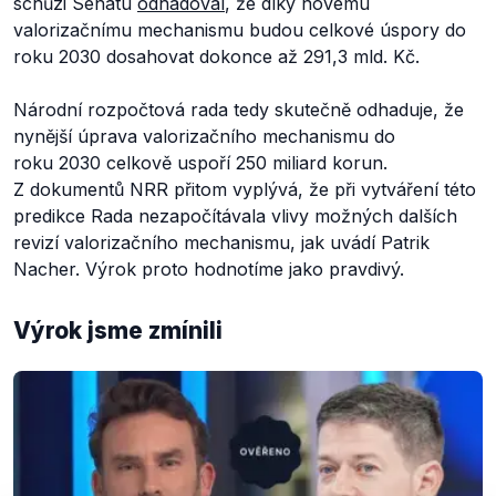
schůzi Senátu
odhadoval
, že díky novému
valorizačnímu mechanismu budou celkové úspory do
roku 2030 dosahovat dokonce až 291,3 mld. Kč.
Národní rozpočtová rada tedy skutečně odhaduje, že
nynější úprava valorizačního mechanismu do
roku 2030 celkově uspoří 250 miliard korun.
Z dokumentů NRR přitom vyplývá, že při vytváření této
predikce Rada nezapočítávala vlivy možných dalších
revizí valorizačního mechanismu, jak uvádí Patrik
Nacher. Výrok proto hodnotíme jako pravdivý.
Výrok jsme zmínili