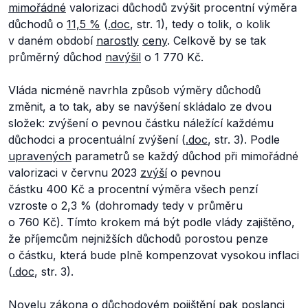
mimořádné
valorizaci důchodů zvýšit procentní výměra
důchodů o
11,5 %
(
.doc
, str. 1), tedy o tolik, o kolik
v daném období
narostly
ceny
. Celkově by se tak
průměrný důchod
navýšil
o 1 770 Kč.
Vláda nicméně navrhla způsob výměry důchodů
změnit, a to tak, aby se navýšení skládalo ze dvou
složek: zvýšení o pevnou částku náležící každému
důchodci a procentuální zvýšení (
.doc
, str. 3). Podle
upravených
parametrů se každý důchod při mimořádné
valorizaci v červnu 2023
zvýší
o pevnou
částku 400 Kč a procentní výměra všech penzí
vzroste o 2,3 % (dohromady tedy v průměru
o 760 Kč). Tímto krokem má být podle vlády zajištěno,
že příjemcům nejnižších důchodů porostou penze
o částku, která bude plně kompenzovat vysokou inflaci
(
.doc
, str. 3).
Novelu zákona o důchodovém pojištění pak poslanci