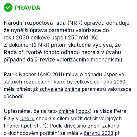
PRAVDA
Národní rozpočtová rada (NRR) opravdu odhaduje,
že nynější úprava parametrů valorizace do
roku 2030 celkově uspoří 250 mld. Kč.
Z dokumentů NRR přitom skutečně vyplývá, že
Rada při tvorbě tohoto odhadu nebrala v úvahu
případné další revize valorizačního mechanismu.
Patrik Nacher (ANO 2011) mluví o odhadu úspor ve
státních rozpočtech, které by celkově do roku 2030
měla přinést již
schválená
změna
parametrů valorizace
důchodů.
Upřesněme, že na této
změně
(
.docx
) se vláda Petra
Fialy v
únoru
shodla s cílem snížit deficit veřejných
financí (
.pdf
, str. 1). Podle dřívějšího znění zákona
o důchodovém pojištění se měla v
červnu 2023
při