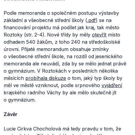
Podle memoranda o společném postupu výstavby
základní a všeobecné střední školy (
.pdf
) se na
financování projektu má podílet jak kraj, tak město
Roztoky (str. 2-4). Nové třídy by měly
otevřít
místo
odhadem 540 žákům, z toho 240 na středoškolské
úrovni. Přijaté memorandum obsahuje zmínky
o všeobecné střední škole, na rozdíl od jesenického
memoranda ale neuvádí, zda by se mělo jednat právě
o gymnázium. V Roztokách v posledních několika
měsících
probíhala
diskuze
o tom, jaký typ školy by
měl ve městě vzniknout, podle srpnového
vyjádření
krajského radního Váchy by ale mělo skutečně jít
o gymnázium.
Závěr
Lucie Cirkva Chocholová má tedy pravdu v tom, že