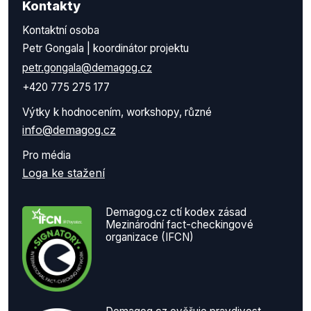
Kontakty
Kontaktní osoba
Petr Gongala | koordinátor projektu
petr.gongala@demagog.cz
+420 775 275 177
Výtky k hodnocením, workshopy, různé
info@demagog.cz
Pro média
Loga ke stažení
Demagog.cz ctí kodex zásad
Mezinárodní fact-checkingové
organizace (IFCN)