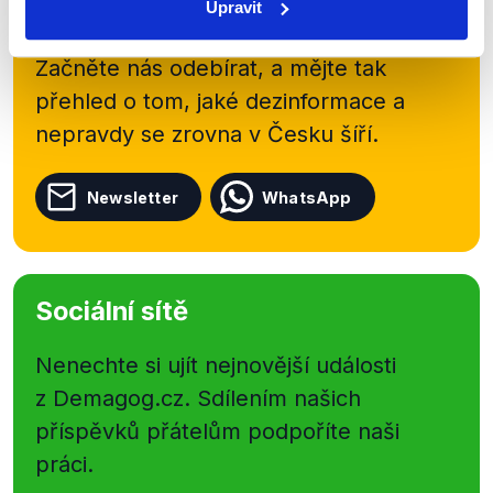
kanálu, kde pravidelně přinášíme
Upravit
shrnutí nejzajímavějších článků a analýz.
Začněte nás odebírat, a mějte tak
přehled o tom, jaké dezinformace a
nepravdy se zrovna v Česku šíří.
Newsletter
WhatsApp
Sociální sítě
Nenechte si ujít nejnovější události
z Demagog.cz. Sdílením našich
příspěvků přátelům podpoříte naši
práci.