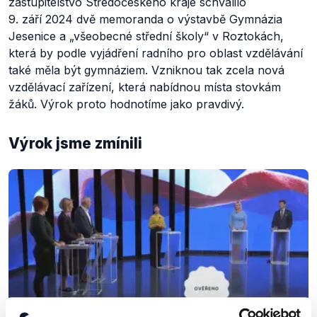
zastupitelstvo Středočeského kraje schválilo
9. září 2024 dvě memoranda o výstavbě Gymnázia
Jesenice a „všeobecné střední školy“ v Roztokách,
která by podle vyjádření radního pro oblast vzdělávání
také měla být gymnáziem. Vzniknou tak zcela nová
vzdělávací zařízení, která nabídnou místa stovkám
žáků. Výrok proto hodnotíme jako pravdivý.
Výrok jsme zmínili