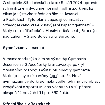
Zastupitelé Středočeského kraje 9. září 2024 opravdu
schválili
znění dvou memorand (
.pdf
a
.pdf
), jejichž
cílem je výstavba středních škol v Jesenici
a Roztokách. Tyto plány zapadají do
iniciativy
Středočeského kraje k navýšení kapacit gymnázií –
školy se rozšiřují také v Hostivici, Říčanech, Brandýse
nad Labem – Staré Boleslavi či Berouně.
Gymnázium v Jesenici
V memorandu týkajícím se výstavby Gymnázia
Jesenice se Středočeský kraj zavazuje pokrýt
z vlastního rozpočtu výstavbu budovy gymnázia,
školní jídelny a tělocvičny (
.pdf
, str. 2). Nové
gymnázium by do kraje mělo podle radního pro oblast
vzdělávání a sportu
Milana Váchy
(STAN)
přinést
alespoň 12 nových tříd pro 360 žáků.
Střední škola v Roztokách