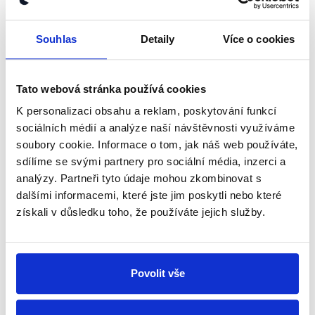
OVĚŘENO
Souhlas
Detaily
Více o cookies
Školství ve Středočeském kraji
20. září 2024
Tato webová stránka používá cookies
V rámci krajských voleb jsme se zaměřili na debatu
kandidátů na hejtmana Středočeského kraje, kterou
K personalizaci obsahu a reklam, poskytování funkcí
vysílala CNN Prima News. V ověřovaném úseku
sociálních médií a analýze naší návštěvnosti využíváme
pořadu, který se týkal školství, jsme ověřili...
soubory cookie. Informace o tom, jak náš web používáte,
sdílíme se svými partnery pro sociální média, inzerci a
Číst dál
analýzy. Partneři tyto údaje mohou zkombinovat s
dalšími informacemi, které jste jim poskytli nebo které
získali v důsledku toho, že používáte jejich služby.
Zůstaňme v kontaktu
Přihlaste se k odběru našeho
Povolit vše
newsletteru nebo
whatsappového