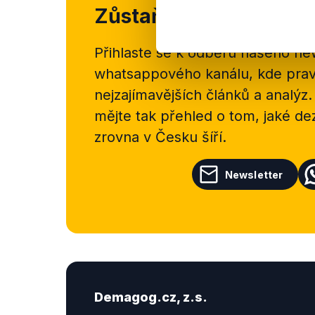
Zůstaňme v kontaktu
Přihlaste se k odběru našeho
new
whatsappového kanálu, kde pravi
nejzajímavějších článků a analýz.
mějte tak přehled o tom, jaké d
zrovna v Česku šíří.
Newsletter
Demagog.cz, z.s.