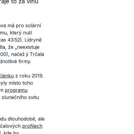
je to za vinu
va má pro solární
mu, který nutí
čas 43:52). Lídryně
dla, že
„neexistuje
:00), načež ji Trčala
notlivé firmy.
článku
z roku 2019.
yly místo toho
ém
programu
 slunečního svitu
ůdu dlouhodobě, ale
Trčalových
profilech
í, kde by