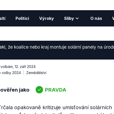
ítí
Politici
Výroky
Sliby
O nás
ekl, že koalice nebo kraj montuje solární panely na úr
 volbám
,
12. září 2024
é volby 2024
Zemědělství
 ověřen jako
PRAVDA
rčala opakovaně kritizuje umisťování solárních