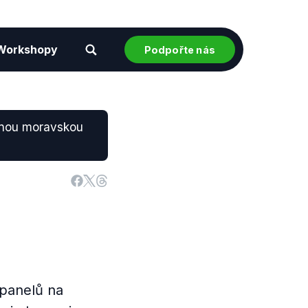
Workshopy
Podpořte nás
odnou moravskou
 panelů na