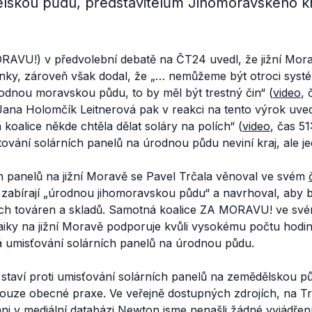
skou půdu, představitelům Jihomoravského kra
RAVU!) v předvolební debatě na ČT24 uvedl, že jižní Mora
ínky, zároveň však dodal, že
„… nemůžeme být otroci systé
rodnou moravskou půdu, to by měl být trestný čin“
(
video
, 
 Jana Holomčík Leitnerová pak v reakci na tento výrok uve
á koalice někde chtěla dělat soláry na polích“
(
video
, čas 51
ování solárních panelů na úrodnou půdu neviní kraj, ale jed
h panelů na jižní Moravě se Pavel Trčala věnoval ve svém
 zabírají
„úrodnou jihomoravskou půdu“
a navrhoval, aby b
ách továren a skladů. Samotná koalice ZA MORAVU! ve sv
taiky na jižní Moravě podporuje kvůli vysokému počtu hodin
tá umisťování solárních panelů na úrodnou půdu.
 staví proti umisťování solárních panelů na zemědělskou p
á pouze obecné praxe. Ve veřejně dostupných zdrojích, na 
ni v mediální databázi Newton jsme nenašli žádné vyjádřen