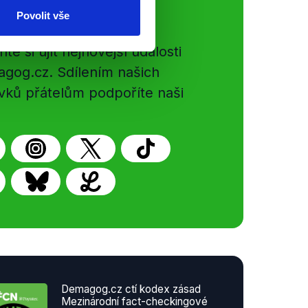
ální sítě
Povolit vše
e si ujít nejnovější události
gog.cz. Sdílením našich
vků přátelům podpoříte naši
Demagog.cz ctí kodex zásad
Mezinárodní fact-checkingové