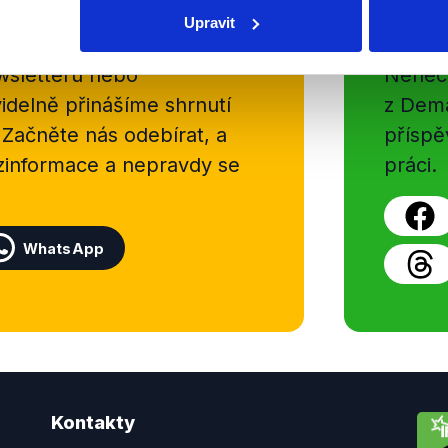
Soci
Upravit
sletteru nebo
Nenecht
delně přinášíme shrnutí
z Dema
 Začněte nás odebírat, a
příspě
ezinformace a nepravdy se
práci.
WhatsApp
Kontakty