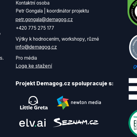
Kontaktní osoba
Petr Gongala | koordinátor projektu
petr.gongala@demagog.cz
+420 775 275 177
o
Výtky k hodnocením, workshopy, různé
info@demagog.cz
s.
Pro média
Loga ke stažení
Projekt Demagog.cz spolupracuje s: