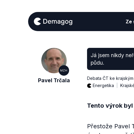
Ze s
Já jsem nikdy neř
půdu.
MZH
Debata ČT ke krajským
Pavel Trčala
Energetika
Krajsk
Tento výrok byl
Přestože Pavel T