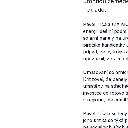
úrodnou zeměděl
neklade.
Pavel Trčala (ZA MO
energii ideální podm
solární panely na ú
pirátské kandidátky
případ, že by krajsk
upozornil, že z mont
Umisťování solárníc
Kritizoval, že panely
umístěny na střech
investice do fotovol
v regionu, ale odmí
Pavel Trčala se tedy
jeho kritika se týk
na sociálních
sítích
a