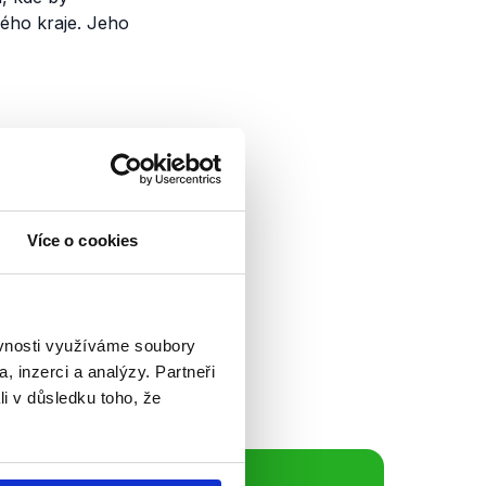
kého kraje. Jeho
homoravský
Více o cookies
ejvětším městem
h jeskynních
k by se dal
. My jsme se na...
ěvnosti využíváme soubory
, inzerci a analýzy. Partneři
li v důsledku toho, že