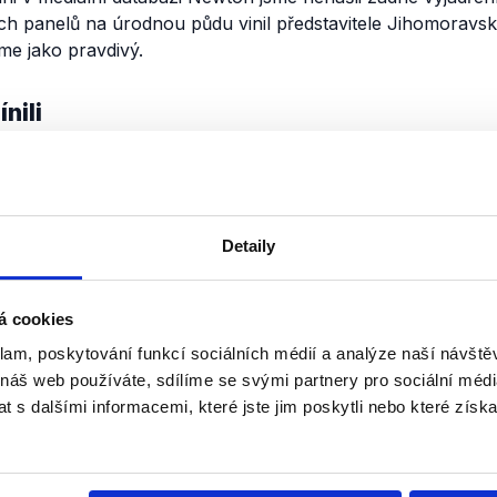
ích panelů na úrodnou půdu vinil představitele Jihomoravs
me jako pravdivý.
nili
Klimatická změna a Ji
kraj
20. září 2024
Detaily
Druhý nejbohatší kraj s druhým n
Česka, oblast vinařství, rozsáhlýc
komplexů a křižovatka Evropy. I ta
á cookies
charakterizovat Jihomoravský kraj
klam, poskytování funkcí sociálních médií a analýze naší návšt
 náš web používáte, sdílíme se svými partnery pro sociální média
Číst dál
 s dalšími informacemi, které jste jim poskytli nebo které získa