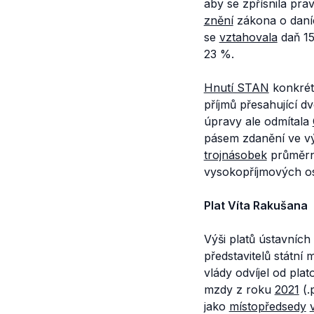
aby se zpřísnila pra
znění
zákona o daníc
se
vztahovala
daň 15
23 %.
Hnutí STAN
konkrét
příjmů přesahující 
úpravy ale odmítala
pásem zdanění ve vý
trojnásobek
průměrn
vysokopříjmových os
Plat Víta Rakušana
Výši platů ústavních 
představitelů státní 
vlády odvíjel od pla
mzdy z roku
2021
(.p
jako
místopředsedy