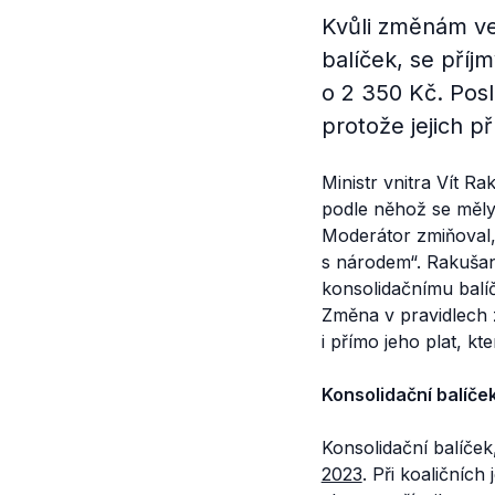
Kvůli změnám ve
balíček, se příj
o 2 350 Kč. Posla
protože jejich př
Ministr vnitra Vít R
podle něhož se měly 
Moderátor zmiňoval,
s národem“. Rakušan 
konsolidačnímu balíč
Změna v pravidlech 
i přímo jeho plat, k
Konsolidační balíče
Konsolidační balíček
2023
. Při koaličníc