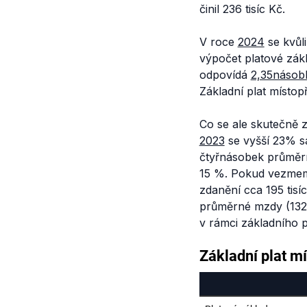
činil 236 tisíc Kč.
V roce
2024
se kvůl
výpočet platové zákl
odpovídá
2,35násob
Základní plat místop
Co se ale skutečně z
2023
se vyšší 23% 
čtyřnásobek průměrné
15 %. Pokud vezmeme
zdanění cca 195 tisí
průměrné mzdy (132 t
v rámci základního p