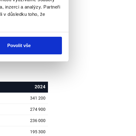
, inzerci a analýzy. Partneři
li v důsledku toho, že
 za měsíc.
Jak již bylo
isíc Kč. Pokud bychom
identa, členů vlády,
Povolit vše
h výborů, komisí