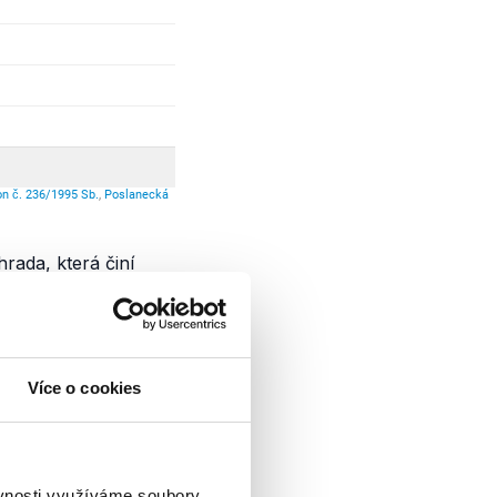
rada, která činí
vu
. I tyto paušální
kterými jsou
 služebního auta,
Více o cookies
částku 267 300 Kč.
rady pobíral
o
2 350 Kč
.
ěvnosti využíváme soubory