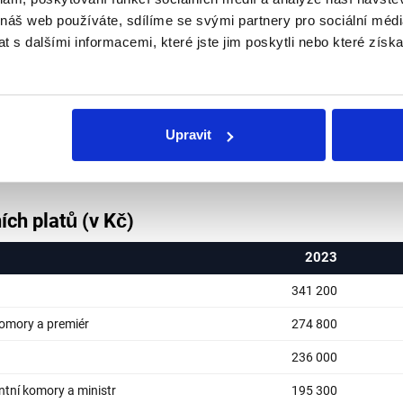
 náš web používáte, sdílíme se svými partnery pro sociální média
 s dalšími informacemi, které jste jim poskytli nebo které získa
vých
poslanců
v letech 2023 a 2024 dosahovaly 102 400 Kč
ranici, nad kterou se příjmy daní vyšší, 23% sazbou daně. 
ý rok byl tento
limit
161 tisíc Kč za měsíc, letos je to 131 t
ladní platy, měly by změny ve zdanění vliv jen na plat prez
Upravit
dsedy Sněmovny a Senátu a na plat předsedů parlamentníc