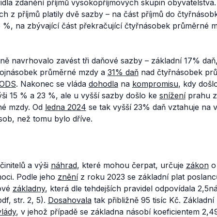
vidla zdanění příjmů vysokopříjmových skupin obyvatelstva
h z příjmů platily dvě sazby – na část příjmů do čtyřnás
 %, na zbývající část překračující čtyřnásobek průměrné 
ně navrhovalo zavést tři daňové sazby – základní 17% daň
dvojnásobek průměrné mzdy a
31% daň
nad čtyřnásobek pr
ODS
. Nakonec se vláda
dohodla
na
kompromisu
, kdy došl
ši 15 % a 23 %, ale u vyšší sazby došlo ke
snížení
prahu z
é mzdy. Od
ledna 2024
se tak vyšší 23% daň vztahuje na vě
ob, než tomu bylo dříve.
činitelů a výši
náhrad
, které mohou čerpat, určuje
zákon
o 
moci. Podle jeho
znění
z roku 2023 se základní plat poslanc
tové
základny
, která dle tehdejších pravidel odpovídala 2,
df, str. 2, 5).
Dosahovala
tak přibližně 95 tisíc Kč. Základní
vlády
, v jehož případě se základna násobí koeficientem 2,4