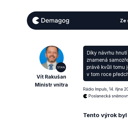
Ze s
Díky návrhu hnutí
znamená samozřejmě
právě kvůli tomu j
STAN
v tom roce předc
Vít Rakušan
Ministr vnitra
Rádio Impuls
,
14. října 
Poslanecká sněmov
Tento výrok byl