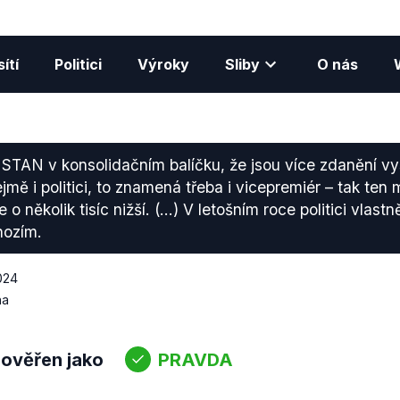
ítí
Politici
Výroky
Sliby
O nás
 STAN v konsolidačním balíčku, že jsou více zdanění vy
 i politici, to znamená třeba i vicepremiér – tak ten m
e o několik tisíc nižší. (…) V letošním roce politici vlast
hozím.
2024
na
 ověřen jako
PRAVDA