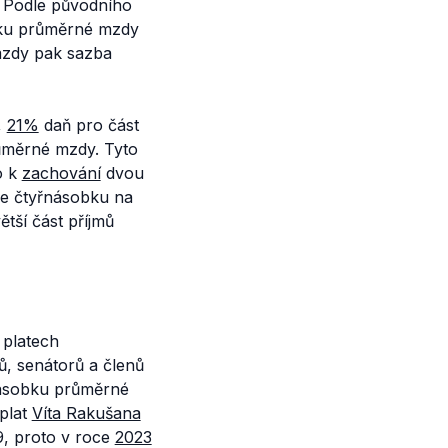
. Podle původního
obku průměrné mzdy
mzdy pak sazba
,
21%
daň pro část
ůměrné mzdy. Tyto
o k
zachování
dvou
e čtyřnásobku na
tší část příjmů
platech
ů, senátorů a členů
5násobku průměrné
 plat
Víta Rakušana
9, proto v roce
2023