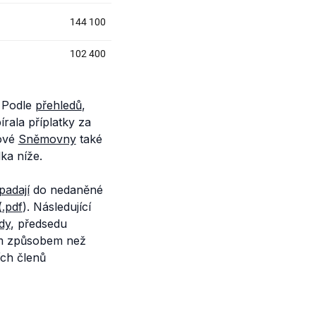
. Podle
přehledů
,
rala příplatky za
nové
Sněmovny
také
lka níže.
padají
do nedaněné
(
.pdf
). Následující
dy
, předsedu
m způsobem než
ích členů