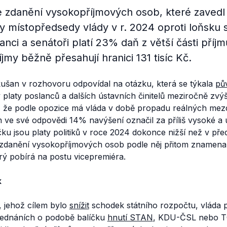
 zdanění vysokopříjmových osob, které zavedl 
my místopředsedy vlády v r. 2024 oproti loňsku s
nci a senátoři platí 23% daň z větší části příjm
íjmy běžně přesahují hranici 131 tisíc Kč.
akušan v rozhovoru odpovídal na otázku, která se týkala
pů
platy poslanců a dalších ústavních činitelů meziročně zvý
 že podle opozice má vláda v době propadu reálných mez
ve své odpovědi 14% navýšení označil za příliš vysoké a u
ku jsou platy politiků v roce 2024 dokonce nižší než v př
zdanění vysokopříjmových osob podle něj přitom znamenala
terý pobírá na postu vicepremiéra.
k
, jehož cílem bylo
snížit
schodek státního rozpočtu, vláda p
h jednáních o podobě balíčku
hnutí STAN
, KDU-ČSL nebo 