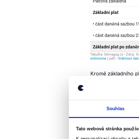
Kromě základního p
33 % z platové zákl
náhrady přitom podl
náhrady za konkrétn
telefonu atp.).
Souhlas
Základní plat Víta 
Po zdanění z této su
Tato webová stránka použív
i v letošním roce, i
K personalizaci obsahu a re