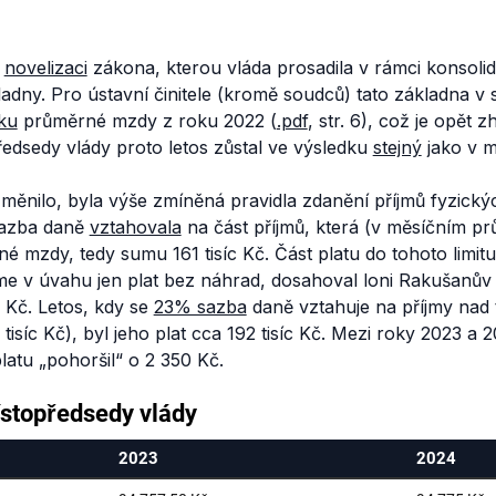
i
novelizaci
zákona, kterou vláda prosadila v rámci konsolid
adny. Pro ústavní činitele (kromě soudců) tato základna v 
ku
průměrné mzdy z roku 2022 (
.pdf
, str. 6), což je opět 
ředsedy vlády proto letos zůstal ve výsledku
stejný
jako v m
měnilo, byla výše zmíněná pravidla zdanění příjmů fyzický
sazba daně
vztahovala
na část příjmů, která (v měsíčním p
 mzdy, tedy sumu 161 tisíc Kč. Část platu do tohoto limitu
 v úvahu jen plat bez náhrad, dosahoval loni Rakušanův 
c Kč. Letos, kdy se
23% sazba
daně vztahuje na příjmy nad
isíc Kč), byl jeho plat cca 192 tisíc Kč. Mezi roky 2023 a 
latu „pohoršil“ o 2 350 Kč.