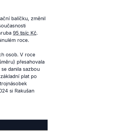
ační balíčku, změnil
současnosti
zhruba
95 tisíc Kč
.
inulém roce.
ch osob. V roce
růměru) přesahovala
 se danila sazbou
základní plat po
 trojnásobek
2024 si Rakušan