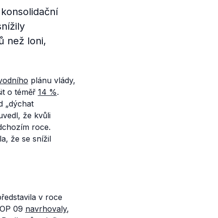
konsolidační
nížily
ů než loni,
vodního
plánu vlády,
šit o téměř
14 %
.
d „dýchat
vedl, že kvůli
edchozím roce.
, že se snížil
ředstavila v roce
TOP 09
navrhovaly
,