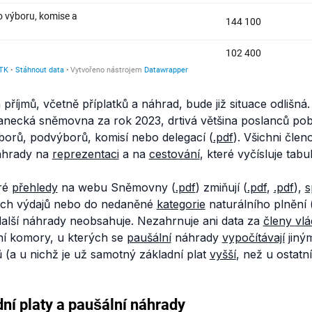
 příjmů, včetně příplatků a náhrad, bude již situace odlišná
lanecká sněmovna za rok 2023, drtivá většina poslanců pobí
borů, podvýborů, komisí nebo delegací (
.pdf
). Všichni čle
áhrady na
reprezentaci
a na
cestování
, které vyčísluje tabu
eré
přehledy
na webu Sněmovny (
.pdf
) zmiňují (
.pdf
,
.pdf
),
s
ch výdajů nebo do nedaněné
kategorie
naturálního plnění 
o další náhrady neobsahuje. Nezahrnuje ani data za
členy
vlá
í komory, u kterých se
paušální
náhrady
vypočítávají
jiný
(a u nichž je už samotný základní plat
vyšší
, než u ostatn