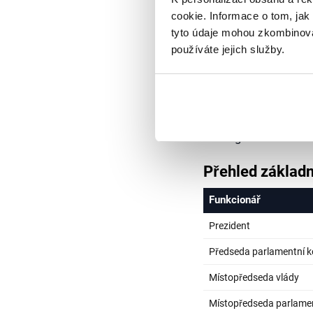
cookie. Informace o tom, jak
Platy poslanců
tyto údaje mohou zkombinovat
používáte jejich služby.
Základní platy řado
Nepřesahovaly tedy h
zmíněno výše, minul
posuzovali pouze zák
předsedy a místopře
a delegací.