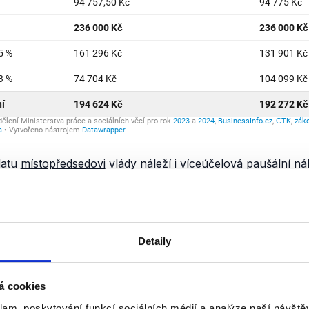
latu
místopředsedovi
vlády náleží i víceúčelová paušální náh
adny a je určena na výdaje na
reprezentaci
,
dopravu
a
stra
éhají
dani
z
příjmů
– na rozdíl od
nedaněných
typů
náhrad, 
í prokázané výdaje a tzv.
naturální
plnění
(např. využívání
Detaily
Rakušana a
paušální náhrady
v roce 2023 dávaly dohromady 
my tedy zůstalo necelých 219 tisíc Kč. Pokud by stejné náh
á cookies
 celkově by mu kvůli novým pravidlům zdanění příjem klesl 
klam, poskytování funkcí sociálních médií a analýze naší návšt