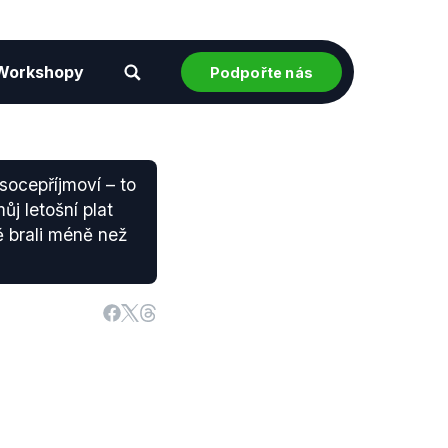
Workshopy
Podpořte nás
socepříjmoví – to
ůj letošní plat
ně brali méně než