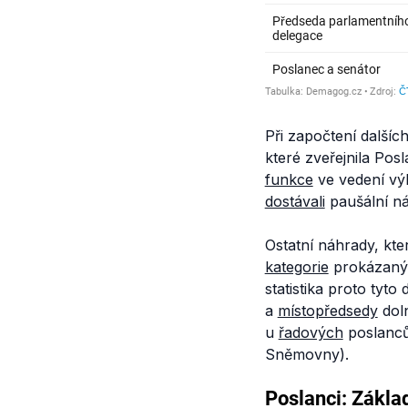
Při započtení dalších
které zveřejnila Pos
funkce
ve vedení vý
dostávali
paušální n
Ostatní náhrady, kt
kategorie
prokázaný
statistika proto tyt
a
místopředsedy
doln
u
řadových
poslanců 
Sněmovny).