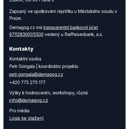
Zapsaný ve spolkovém rejstříku u Městského soudu v
Praze.
Demagog.cz má
transparentní bankovní účet
9711283001/5500
vedený u Raiffeisenbank, a.s.
Kontakty
Kontaktní osoba
Petr Gongala | koordinátor projektu
petr.gongala@demagog.cz
+420 775 275 177
Výtky k hodnocením, workshopy, různé
info@demagog.cz
Pro média
Loga ke stažení