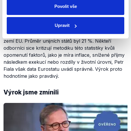
Závěr
Povolit vše
Podle posledních dostupných dat Eurostatu z roku
Upravit
2023 byl v Česku podíl osob ohrožených chudobou
a sociálním vyloučením 12 %, což bylo nejméně ze
zemí EU. Průměr unijních států byl 21 %. Někteří
odborníci sice kritizují metodiku této statistiky kvůli
opomenutí faktorů, jako je míra inflace, snížené příjmy
následkem exekucí nebo rozdíly v životní úrovni, Petr
Fiala však data Eurostatu uvádí správně. Výrok proto
hodnotíme jako pravdivý.
Výrok jsme zmínili