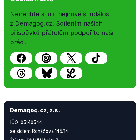
Nenechte si ujít nejnovější události
z Demagog.cz. Sdílením našich
příspěvků přátelům podpoříte naši
práci.
Demagog.cz, z.s.
IČO: 05140544
se sídlem Roháčova 145/14
Žižkov, 130 00 Praha 3