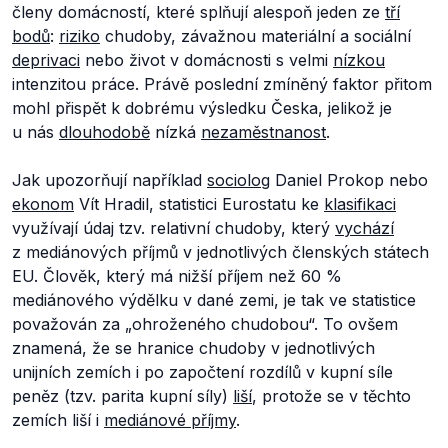
členy domácností, které splňují alespoň jeden ze
tří
bodů
:
riziko
chudoby, závažnou materiální a sociální
deprivaci
nebo život v domácnosti s velmi
nízkou
intenzitou práce. Právě poslední zmíněný faktor přitom
mohl přispět k dobrému výsledku Česka, jelikož je
u nás
dlouhodobě
nízká
nezaměstnanost
.
Jak upozorňují například
sociolog
Daniel Prokop nebo
ekonom
Vít Hradil, statistici Eurostatu ke
klasifikaci
využívají údaj tzv. relativní chudoby, který
vychází
z mediánových příjmů v jednotlivých členských státech
EU. Člověk, který má nižší příjem než 60 %
mediánového výdělku v dané zemi, je tak ve statistice
považován za „ohroženého chudobou“. To ovšem
znamená, že se hranice chudoby v jednotlivých
unijních zemích i po započtení rozdílů v kupní síle
peněz (tzv. parita kupní síly)
liší
, protože se v těchto
zemích liší i
mediánové příjmy
.