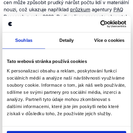
cen může způsobit prudký nárůst počtu lidí v materiální
nouzi, což ukazuje například
průzkum
agentury
PAQ
Research
z roku 2022. Podle něj se procento obyvatel
Česka v příjmové chudobě téměř
zdvojnásobilo
za
období od konce roku 2021 do začátku roku 2022.
Důvodem měla být právě prudce rostoucí inflace.
Souhlas
Detaily
Více o cookies
V průzkumech Eurostatu se ale podíl obyvatel ČR, kteří
jsou ohroženi chudobou nebo sociálním vyloučením,
mezi lety
2021
a
2022
výrazně nezměnil.
Tato webová stránka používá cookies
K personalizaci obsahu a reklam, poskytování funkcí
Výpočet také
nezahrnuje
exekuce
, které zatěžují
sociálních médií a analýze naší návštěvnosti využíváme
relativně vysoký podíl českých občanů, ačkoli
soubory cookie. Informace o tom, jak náš web používáte,
v posledních letech jich
ubývá
. V minulosti se vůči
sdílíme se svými partnery pro sociální média, inzerci a
metodice
Eurostatu vymezili například i autoři zprávy
analýzy. Partneři tyto údaje mohou zkombinovat s
Poverty Watch (
.pdf
, str. 2), kteří
navrhli
porovnávat
dalšími informacemi, které jste jim poskytli nebo které
příjmy českých domácností s mediánem příjmů v celé
získali v důsledku toho, že používáte jejich služby.
Evropě, neboť mediánový příjem v ČR je podle nich
zpravidla nízký.