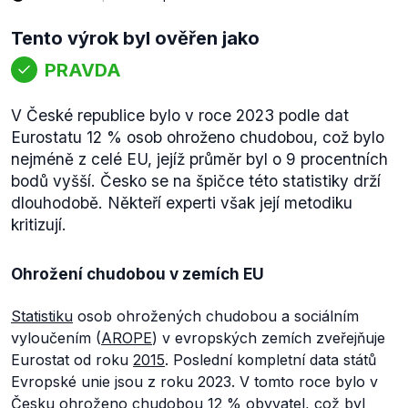
Tento výrok byl ověřen jako
PRAVDA
V České republice bylo v roce 2023 podle dat
Eurostatu 12 % osob ohroženo chudobou, což bylo
nejméně z celé EU, jejíž průměr byl o 9 procentních
bodů vyšší. Česko se na špičce této statistiky drží
dlouhodobě. Někteří experti však její metodiku
kritizují.
Ohrožení chudobou v zemích EU
Statistiku
osob ohrožených chudobou a sociálním
vyloučením (
AROPE
) v evropských zemích zveřejňuje
Eurostat od roku
2015
. Poslední kompletní data států
Evropské unie jsou z roku 2023. V tomto roce bylo v
Česku
ohroženo
chudobou 12 % obyvatel, což byl