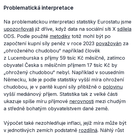
Problematická interpretace
Na problematickou interpretaci statistiky Eurostatu jsme
upozorňovali
již dříve, když data na sociální síti X
sdílela
ODS. Podle použité
metodiky
totiž mohl být po
započtení kupní síly peněz v roce 2023
považován
za
„ohroženého chudobou“ například člověk
z Lucemburska s příjmy 59 tisíc Kč měsíčně, zatímco
obyvatel Česka s měsíčním příjmem 17 tisíc Kč by
„ohrožený chudobou“ nebyl. Například v sousedním
Německu, kde je podle statistiky vyšší míra ohrožení
chudobou, je v paritě kupní síly přibližně o
polovinu
vyšší mediánový příjem. Statistika tak z velké části
ukazuje spíše míru příjmové
nerovnosti
mezi chudým
a středně bohatým obyvatelstvem dané země.
Výpočet také nezohledňuje inflaci, jejíž míra může být
v jednotlivých zemích podstatně
rozdílná
. Náhlý růst