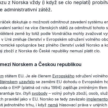
zu z Norska vždy (i když se clo neplatí) probíhat
e administrativní zátěž.
ráček diskutuje o možnosti odmítnout zavedení systému e
valení sankcí na více členských států za odmítnutí tohoto
 Některé země by totiž podle Vondráčka mohly zvažovat vy
ví v Unii zmiňuje členství v Evropském sdružení volného ob
onomické spolupráce bez plného členství uvádí Norsko a ko
eji zboží z Norska do České republiky nemusí platit clo.
 mezi Norskem a Českou republikou
ým
státem EU. Je ale členem
Evropského
sdružení volného
štejnskem
uzavřelo
se zeměmi EU dohodu o Evropském h
hoda o EHP (platná od roku 1994) zajišťuje zmíněným třem
arantuje tzv. čtyři
svobody
– volný pohyb zboží, osob, služe
ch pravidel jako v EU. Norsko se tedy zavázalo
implemento
sti jednotného trhu, i když
nemá
hlasovací práva v unijních