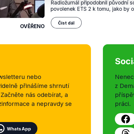
Radiožurnál připodobnil původní s
povolenek ETS 2 k tomu, jako by ob
Číst dál
OVĚŘENO
Soci
sletteru nebo
Nenecht
delně přinášíme shrnutí
z Dema
 Začněte nás odebírat, a
příspě
ezinformace a nepravdy se
práci.
WhatsApp