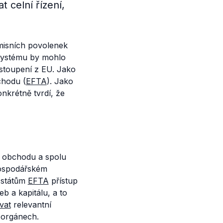
 celní řízení,
misních povolenek
 systému by mohlo
stoupení z EU. Jako
chodu (
EFTA
). Jako
nkrétně tvrdí, že
 obchodu a spolu
ospodářském
 státům
EFTA
přístup
b a kapitálu, a to
vat
relevantní
 orgánech.