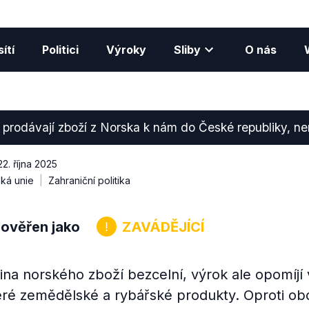
ítí
Politici
Výroky
Sliby
O nás
 prodávají zboží z Norska k nám do České republiky, nem
22. října 2025
ká unie
Zahraniční politika
 ověřen jako
ZAVÁDĚJÍCÍ
ina norského zboží bezcelní, výrok ale opomíjí 
teré zemědělské a rybářské produkty. Oproti ob