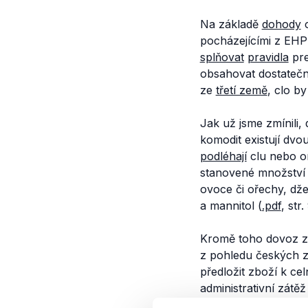
Na základě
dohody
o
pocházejícími z EHP
splňovat
pravidla
pre
obsahovat dostatečn
ze
třetí země
, clo by
Jak už jsme zmínili
komodit existují dv
podléhají
clu nebo om
stanovené množství 
ovoce či ořechy, dže
a mannitol (
.pdf
, str.
Kromě toho dovoz z 
z pohledu českých z
předložit zboží k ce
administrativní zátě