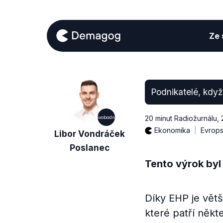
Ze s
Podnikatelé, když
20 minut Radiožurnálu
,
Svobodní
Ekonomika
Evrops
Libor Vondráček
Poslanec
Tento výrok byl
Díky EHP je větš
které patří něk