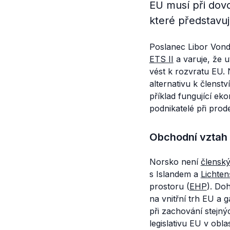
EU musí při dovo
které představuj
Poslanec Libor Vond
ETS II
a varuje, že u
vést k rozvratu EU.
alternativu k členst
příklad fungující ek
podnikatelé při prod
Obchodní vztah
Norsko není
člensk
s Islandem a
Lichten
prostoru (
EHP
). Do
na vnitřní trh EU a g
při zachování stejný
legislativu EU v obla