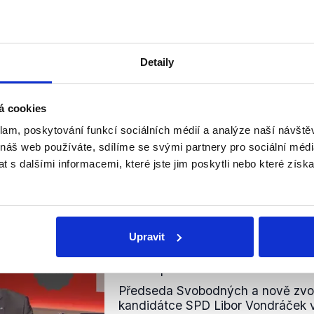
ství v Evropském hospodářském prostoru (EHP) partnerem
Detaily
olného pohybu zboží. Podnikatelé proto skutečně při dovoz
publiky clo neplatí. Vondráček však tento fakt uvádí jako 
mické spolupráce mimo plné členství v EU, čímž vytváří 
á cookies
U je podobně snadný jako obchod uvnitř Unie. Bezcelní rež
klam, poskytování funkcí sociálních médií a analýze naší návšt
ny komodity – některé zemědělské a rybářské produkty clu
 náš web používáte, sdílíme se svými partnery pro sociální média
elní formality, což představuje administrativní zátěž oprot
 s dalšími informacemi, které jste jim poskytli nebo které získa
čka proto hodnotíme jako zavádějící.
nili
Upravit
Pěstí mezi oči pro česk
14. listopadu 2025
Předseda Svobodných a nově zvo
kandidátce SPD Libor Vondráček v