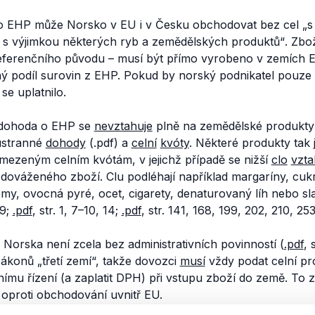
 EHP může Norsko v EU i v Česku obchodovat bez cel
„s
 s výjimkou některých ryb a zemědělských produktů“
. Zbo
ferenčního původu – musí být přímo vyrobeno v zemích 
ý podíl surovin z EHP. Pokud by norský podnikatel pouze 
 se uplatnilo.
, dohoda o EHP se
nevztahuje
plně na zemědělské produkt
oustranné
dohody
(.pdf) a
celní
kvóty
. Některé produkty tak j
ezeným celním kvótám, v jejichž případě se nižší
clo
vzta
dováženého zboží. Clu podléhají například margaríny, c
my, ovocná pyré, ocet, cigarety, denaturovaný líh nebo slad
 9;
.pdf
, str. 1, 7–10, 14;
.pdf
, str. 141, 168, 199, 202, 210, 253
Norska není zcela bez administrativních povinností (
.pdf
, 
ákonů „třetí zemí“, takže dovozci
musí
vždy podat celní pr
lnímu řízení (a zaplatit DPH) při vstupu zboží do země. T
ž oproti obchodování uvnitř EU.