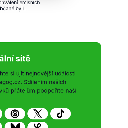
chválení emisních
čané byli...
ální sítě
e si ujít nejnovější události
gog.cz. Sdílením našich
vků přátelům podpoříte naši