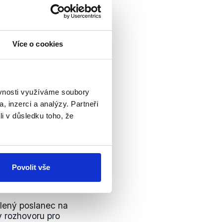
 EU s přístupem na
Více o cookies
u většiny zboží
příklad
dojem, že export
im se ale
ěvnosti využíváme soubory
 podléhají. Navíc
, inzerci a analýzy. Partneři
i obchodu uvnitř EU.
li v důsledku toho, že
Povolit vše
é občany
lený poslanec na
 rozhovoru pro