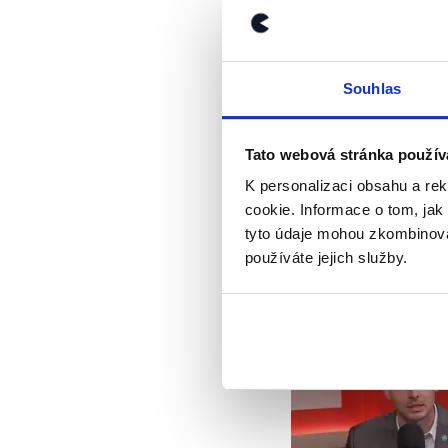
Závěr
Norsko je díky člen
Souhlas
vnitřní trh včetně v
z Norska do České re
bezproblémové ekono
Tato webová stránka použív
zboží z Norska do E
K personalizaci obsahu a re
nevztahuje na všech
cookie. Informace o tom, jak
dovozci musí splnit c
tyto údaje mohou zkombinovat
Výrok Libora Vondrá
používáte jejich služby.
Výrok jsme zmí