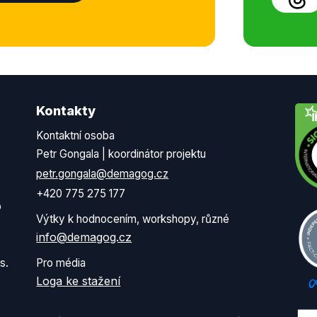
Kontakty
Kontaktní osoba
Petr Gongala | koordinátor projektu
petr.gongala@demagog.cz
+420 775 275 177
o
Výtky k hodnocením, workshopy, různé
info@demagog.cz
s.
Pro média
Loga ke stažení