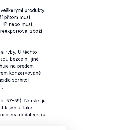
 veškerými produkty
ží přitom musí
EHP nebo musí
reexportoval zboží
y a
ryby
. U těchto
sou bezcelní, jiné
huje
na předem
ukrem konzervované
idla sorbitol
).
str. 57–59). Norsko je
ohlášení a také
o znamená dodatečnou