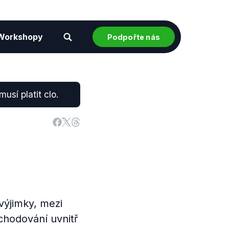
Workshopy
Podpořte nás
usí platit clo.
výjimky, mezi
chodování uvnitř