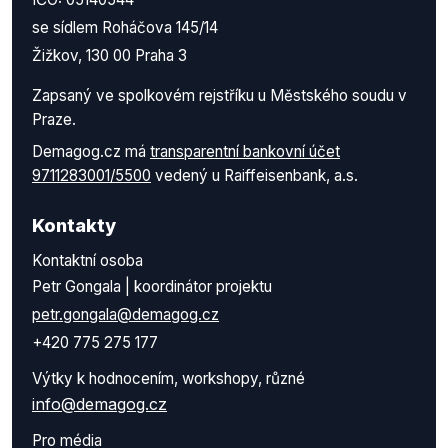
se sídlem Roháčova 145/14
Žižkov, 130 00 Praha 3
Zapsaný ve spolkovém rejstříku u Městského soudu v
Praze.
Demagog.cz má
transparentní bankovní účet
9711283001/5500
vedený u Raiffeisenbank, a.s.
Kontakty
Kontaktní osoba
Petr Gongala | koordinátor projektu
petr.gongala@demagog.cz
+420 775 275 177
Výtky k hodnocením, workshopy, různé
info@demagog.cz
Pro média