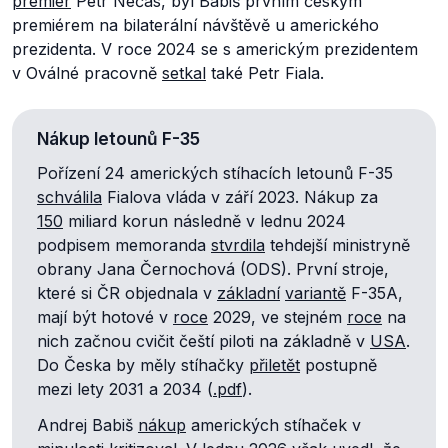
premiér
Petr Nečas, byl Babiš prvním českým
premiérem na bilaterální návštěvě u amerického
prezidenta. V roce 2024 se s americkým prezidentem
v Oválné pracovně
setkal
také Petr Fiala.
Nákup letounů F-35
Pořízení 24 amerických stíhacích letounů F-35
schválila
Fialova vláda v září 2023. Nákup za
150
miliard korun následně v lednu 2024
podpisem memoranda
stvrdila
tehdejší ministryně
obrany Jana Černochová (ODS). První stroje,
které si ČR objednala v
základní
variantě
F-35A,
mají být hotové v
roce
2029, ve stejném
roce
na
nich začnou cvičit čeští piloti na základně v
USA
.
Do Česka by měly stíhačky
přiletět
postupně
mezi lety 2031 a 2034 (
.pdf
).
Andrej Babiš
nákup
amerických stíhaček v