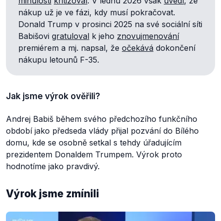
minulosti
kritizoval
. V lednu 2026 však
uvedl
, že
nákup už je ve fázi, kdy musí pokračovat.
Donald Trump v prosinci 2025 na své sociální síti
Babišovi
gratuloval
k jeho
znovujmenování
premiérem a mj. napsal, že
očekává
dokončení
nákupu letounů F-35.
Jak jsme výrok ověřili?
Andrej Babiš během svého předchozího funkčního
období jako předseda vlády přijal pozvání do Bílého
domu, kde se osobně setkal s tehdy úřadujícím
prezidentem Donaldem Trumpem. Výrok proto
hodnotíme jako pravdivý.
Výrok jsme zmínili