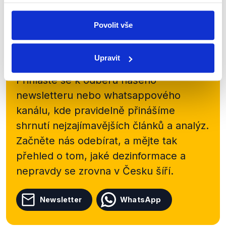
Číst dál
Povolit vše
Zůstaňme v kontaktu
Upravit
Přihlaste se k odběru našeho
newsletteru nebo
whatsappového
kanálu, kde pravidelně přinášíme
shrnutí nejzajímavějších článků a analýz.
Začněte nás odebírat, a mějte tak
přehled o tom, jaké dezinformace a
nepravdy se zrovna v Česku šíří.
Newsletter
WhatsApp