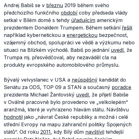
Andrej Babiš se v
březnu
2019 během svého
předchozího funkčního
období
coby předseda vlády
setkal v Bílém domě s tehdy
úřadujícím
americkým
prezidentem Donaldem Trumpem. Během setkání
řešili
například kybernetickou a
energetickou
bezpečnost,
vzájemný obchod, spolupráci ve vědě a výzkumu nebo
situaci na Blízkém východě. Babiš po jednání
uvedl
, že
Trumpa mj. přesvědčoval, aby nezaváděl cla na
produkty evropského automobilového průmyslu.
Bývalý velvyslanec v USA a
neúspěšný
kandidát do
Senátu za ODS, TOP 09 a STAN a současný
poradce
prezidenta Michael Žantovský
uvedl
, že přijetí Babiše
v Oválné pracovně bylo provedeno ve „
velkolepém
“
aranžmá, které je vyhrazeno hlavám státu. Návštěvu
hodnotil
jako
„návrat České republiky a možná i celé
střední Evropy na mapu zahraniční politiky Spojených
států“.
Od roku
2011
, kdy Bílý dům
navštívil
tehdejší