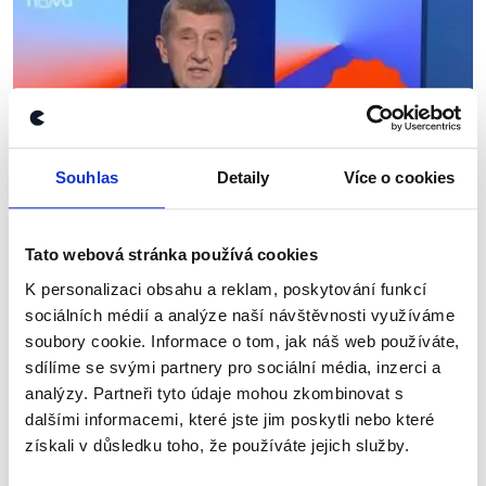
Souhlas
Detaily
Více o cookies
Tato webová stránka používá cookies
OVĚŘENO
K personalizaci obsahu a reklam, poskytování funkcí
Předseda vlády poprvé v televizi
sociálních médií a analýze naší návštěvnosti využíváme
soubory cookie. Informace o tom, jak náš web používáte,
3. března 2026
sdílíme se svými partnery pro sociální média, inzerci a
Premiér Andrej Babiš (ANO) si ze svých sociálních
analýzy. Partneři tyto údaje mohou zkombinovat s
sítí odskočil na televizní obrazovky, kde se podle
dalšími informacemi, které jste jim poskytli nebo které
svých slov objevil poprvé v letošním roce, a to
získali v důsledku toho, že používáte jejich služby.
v pořadu Za pět minut dvanáct v televizi...