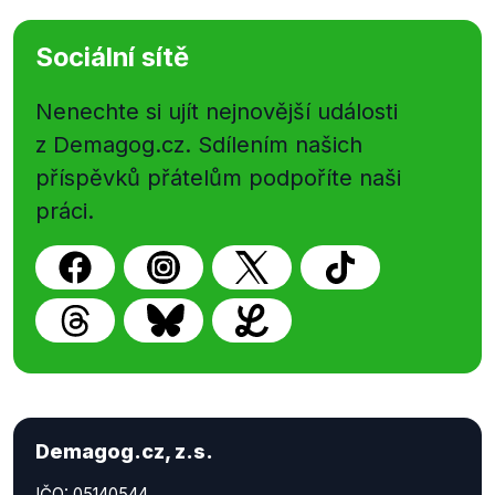
Sociální sítě
Nenechte si ujít nejnovější události
z Demagog.cz. Sdílením našich
příspěvků přátelům podpoříte naši
práci.
Demagog.cz, z.s.
IČO: 05140544