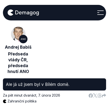
ANO
Andrej Babiš
Předseda
vlády ČR,
předseda
hnutí ANO
Ale já už jsem byl v Bílém domě.
Za pět minut dvanáct
,
7. února 2026
Zahraniční politika