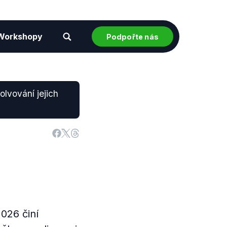
Workshopy
Podpořte nás
solvování jejich
026 činí