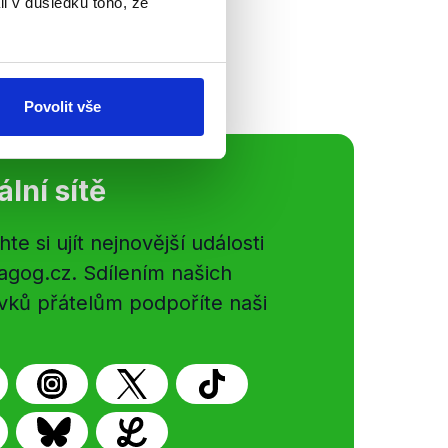
li v důsledku toho, že
..
Povolit vše
ální sítě
e si ujít nejnovější události
gog.cz. Sdílením našich
vků přátelům podpoříte naši