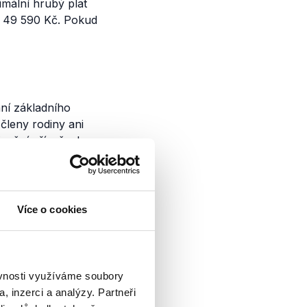
mální hrubý plat
e 49 590 Kč. Pokud
ní základního
členy rodiny ani
izační příspěvek
Více o cookies
 PR resort
S.cz řekl, že resort
ěvnosti využíváme soubory
 vybudování PR,
, inzerci a analýzy. Partneři
o zlepšení