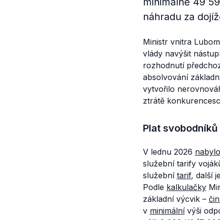
minimálně 49 590
náhradu za dojíž
Ministr vnitra Lubo
vlády navýšit nástupn
rozhodnutí předcho
absolvování základní
vytvořilo nerovnová
ztrátě konkurencesc
Plat svobodníků
V lednu 2026
nabyl
služební tarify vojá
služební
tarif
, další 
Podle
kalkulačky
Min
základní výcvik –
čin
v
minimální
výši odpo