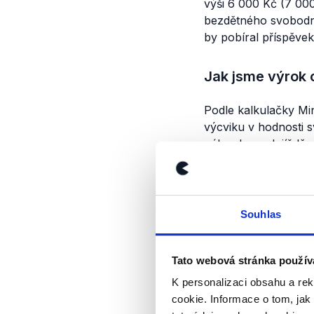
výši 6 000 Kč (7 00
bezdětného svobodní
by pobíral příspěvek 
Jak jsme výrok o
Podle kalkulačky Mi
výcviku v hodnosti 
náhradu za dojíždění
a příspěvek na bydl
Výrok jsme zmí
Souhlas
Tato webová stránka použív
K personalizaci obsahu a re
cookie. Informace o tom, jak