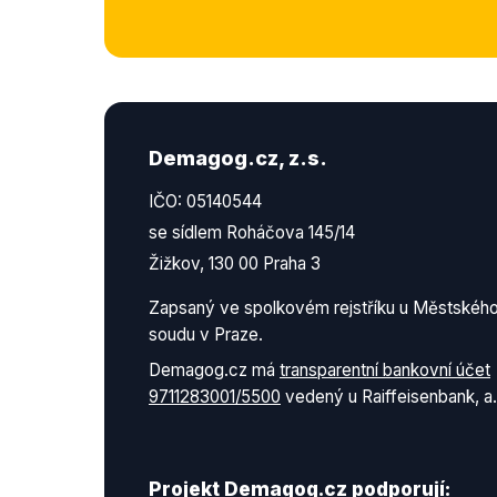
Demagog.cz, z.s.
IČO: 05140544
se sídlem Roháčova 145/14
Žižkov, 130 00 Praha 3
Zapsaný ve spolkovém rejstříku u Městskéh
soudu v Praze.
Demagog.cz má
transparentní bankovní účet
9711283001/5500
vedený u Raiffeisenbank, a.
Projekt Demagog.cz podporují: