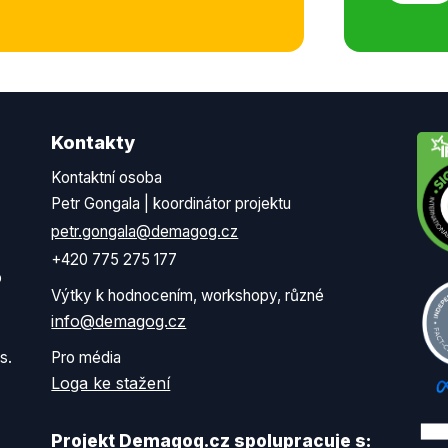
Kontakty
Kontaktní osoba
Petr Gongala | koordinátor projektu
petr.gongala@demagog.cz
+420 775 275 177
o
Výtky k hodnocením, workshopy, různé
info@demagog.cz
s.
Pro média
Loga ke stažení
Projekt Demagog.cz spolupracuje s: