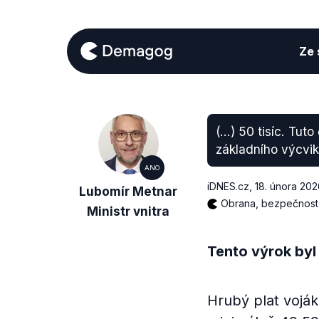
Ze s
(...) 50 tisíc. Tut
základního výcvik
ANO
iDNES.cz
,
18. února 202
Lubomír Metnar
Obrana, bezpečnost,
Ministr vnitra
Tento výrok byl
Hrubý plat voják