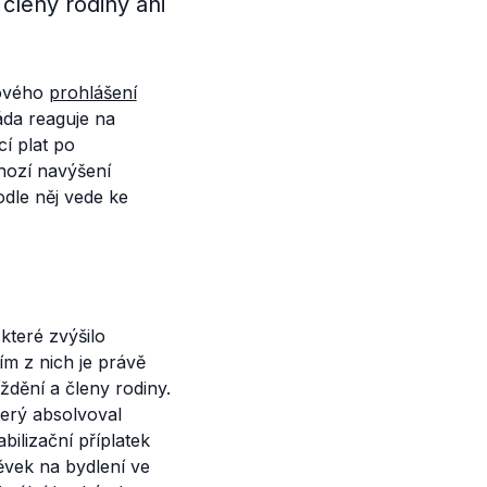
členy rodiny ani
mového
prohlášení
láda reaguje na
cí plat po
chozí navýšení
dle něj vede ke
 které zvýšilo
ím z nich je právě
ždění a členy rodiny.
terý absolvoval
bilizační příplatek
ěvek na bydlení ve