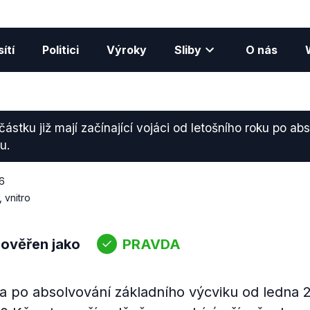
ítí
Politici
Výroky
Sliby
O nás
o částku již mají začínající vojáci od letošního roku po ab
u.
6
 vnitro
 ověřen jako
PRAVDA
a po absolvování základního výcviku od ledna 2