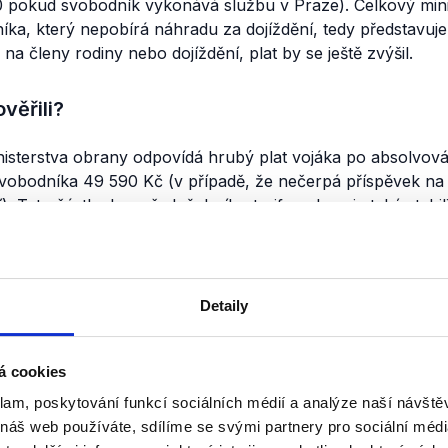
0 pokud svobodník vykonává službu v Praze). Celkový mini
ka, který nepobírá náhradu za dojíždění, tedy představuj
na členy rodiny nebo dojíždění, plat by se ještě zvýšil.
věřili?
nisterstva obrany odpovídá hrubý plat vojáka po absolvová
svobodníka 49 590 Kč (v případě, že nečerpá příspěvek na 
). Tato částka kromě služebního tarifu zahrnuje také stabil
ení. Výrok Lubomíra Metnara tak hodnotíme jako pravdivý.
nili
Detaily
Ministerstvo vnitra jako
17. března 2026
á cookies
Ministr vnitra v rozhovoru pro iDNE
klam, poskytování funkcí sociálních médií a analýze naší návšt
za minulé vlády sloužil pouze pro
 náš web používáte, sdílíme se svými partnery pro sociální média
jelikož se nedělaly žádné kroky pr