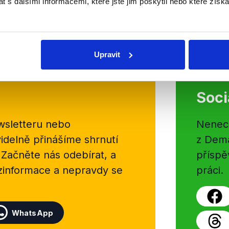
 s dalšími informacemi, které jste jim poskytli nebo které získa
bezpečnosti. My jsme se ale raději.
Číst dál
OVĚŘENO
Upravit
Soci
sletteru nebo
Nenecht
delně přinášíme shrnutí
z Dema
 Začněte nás odebírat, a
příspě
ezinformace a nepravdy se
práci.
WhatsApp