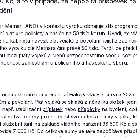
 Kč, a to v případě, že nepobírá příspěvek na 
dění.
mír Metnar (ANO) v kontextu výroku obhajuje slib progra
í plat pro policisty a hasiče na 50 tisíc korun. Uvádí, že v
zího
kabinetu
navýšit plat vojáků z povolání, jejichž začínají
ho výcviku dle Metnara činí právě 50 tisíc. Tvrdí, že před
hu mezi platy vojáků a členů bezpečnostního sboru, což po
hopnosti zaměstnání u policejního a hasičského sboru.
o
účinnosti
nařízení
předchozí Fialovy vlády z
června 2025
,
kům z povolání. Plat vojáků se
skládá
z několika složek: jedn
je např. stabilizační
příplatek
nebo
příspěvky
na bydlení, dojí
isterstva obrany pro hodnost svobodníka – tedy vojáka, k
í
služební tarif na základě vládního
nařízení
36 590 Kč a sta
vídá 7 000 Kč. Do celkové sumy se také započítává přísp