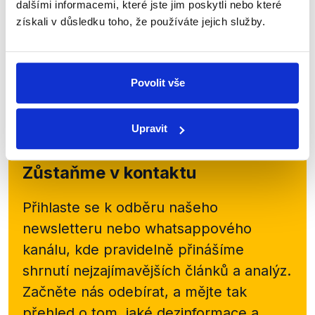
dalšími informacemi, které jste jim poskytli nebo které
14. července 2026
získali v důsledku toho, že používáte jejich služby.
Ministr práce a sociálních věcí Aleš Juchelka a
opoziční poslankyně Barbora Urbanová (STAN) v
pořadu Události, komentáře na ČT24 debatovali o
přesunu agend z Úřadu vlády pod jednotlivá...
Povolit vše
Číst dál
Upravit
Zůstaňme v kontaktu
Přihlaste se k odběru našeho
newsletteru nebo
whatsappového
kanálu, kde pravidelně přinášíme
shrnutí nejzajímavějších článků a analýz.
Začněte nás odebírat, a mějte tak
přehled o tom, jaké dezinformace a