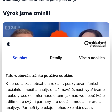
Výrok jsme zmínili
Souhlas
Detaily
Více o cookies
Tato webová stránka používá cookies
K personalizaci obsahu a reklam, poskytování funkcí
OVĚŘENO
sociálních médií a analýze naší návštěvnosti využíváme
soubory cookie. Informace o tom, jak náš web používáte,
Přesun agend z Úřadu vlády očima
sdílíme se svými partnery pro sociální média, inzerci a
vlády a opozice
analýzy. Partneři tyto údaje mohou zkombinovat s