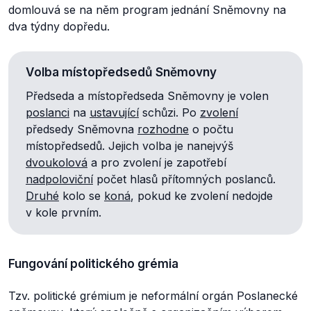
domlouvá se na něm program jednání Sněmovny na
dva týdny dopředu.
Volba místopředsedů Sněmovny
Předseda a místopředseda Sněmovny je volen
poslanci
na
ustavující
schůzi. Po
zvolení
předsedy Sněmovna
rozhodne
o počtu
místopředsedů. Jejich volba je nanejvýš
dvoukolová
a pro zvolení je zapotřebí
nadpoloviční
počet hlasů přítomných poslanců.
Druhé
kolo se
koná
, pokud ke zvolení nedojde
v kole prvním.
Fungování politického grémia
Tzv. politické grémium je neformální orgán Poslanecké