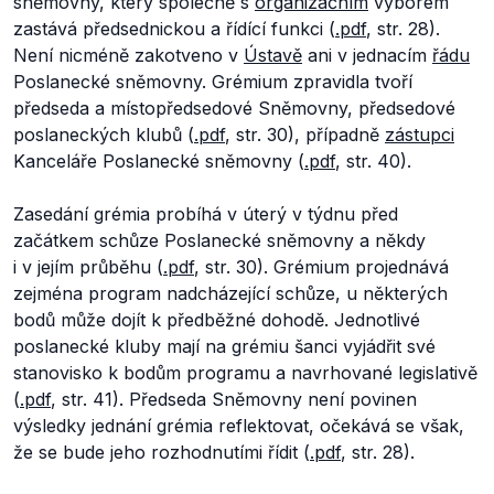
sněmovny, který společně s
organizačním
výborem
zastává předsednickou a řídící funkci (
.pdf
, str. 28).
Není nicméně zakotveno v
Ústavě
ani v jednacím
řádu
Poslanecké sněmovny. Grémium zpravidla tvoří
předseda a místopředsedové Sněmovny, předsedové
poslaneckých klubů (
.pdf
, str. 30), případně
zástupci
Kanceláře Poslanecké sněmovny (
.pdf
, str. 40).
Zasedání grémia probíhá v úterý v týdnu před
začátkem schůze Poslanecké sněmovny a někdy
i v jejím průběhu (
.pdf
, str. 30). Grémium projednává
zejména program nadcházející schůze, u některých
bodů může dojít k předběžné dohodě. Jednotlivé
poslanecké kluby mají na grémiu šanci vyjádřit své
stanovisko k bodům programu a navrhované legislativě
(
.pdf
, str. 41).
Předseda Sněmovny není povinen
výsledky jednání grémia reflektovat, očekává se však,
že se bude jeho rozhodnutími řídit (
.pdf
, str. 28).