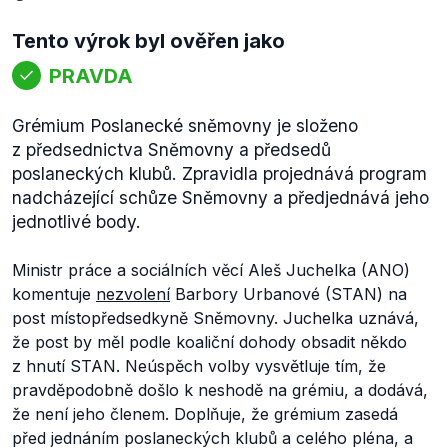
Tento výrok byl ověřen jako
PRAVDA
Grémium Poslanecké sněmovny je složeno
z předsednictva Sněmovny a předsedů
poslaneckých klubů. Zpravidla projednává program
nadcházející schůze Sněmovny a předjednává jeho
jednotlivé body.
Ministr práce a sociálních věcí Aleš Juchelka (ANO)
komentuje
nezvolení
Barbory Urbanové (STAN) na
post místopředsedkyně Sněmovny. Juchelka uznává,
že post by měl podle koaliční dohody obsadit někdo
z hnutí STAN. Neúspěch volby vysvětluje tím, že
pravděpodobně došlo k neshodě na grémiu, a dodává,
že není jeho členem. Doplňuje, že grémium zasedá
před jednáním poslaneckých klubů a celého pléna, a