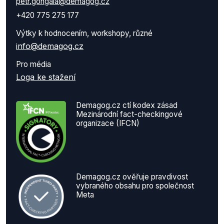
petr.gongala@demagog.cz
+420 775 275 177
Výtky k hodnocením, workshopy, různé
info@demagog.cz
Pro média
Loga ke stažení
Demagog.cz ctí kodex zásad
Mezinárodní fact-checkingové
organizace (IFCN)
Demagog.cz ověřuje pravdivost
vybraného obsahu pro společnost
Meta