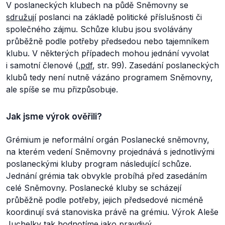
V poslaneckých klubech na půdě Sněmovny se
sdružují
poslanci na základě politické příslušnosti či
společného zájmu. Schůze klubu jsou svolávány
průběžně podle potřeby předsedou nebo tajemníkem
klubu. V některých případech mohou jednání vyvolat
i samotní členové (
.pdf
, str. 99). Zasedání poslaneckých
klubů tedy není nutně vázáno programem Sněmovny,
ale spíše se mu přizpůsobuje.
Jak jsme výrok ověřili?
Grémium je neformální orgán Poslanecké sněmovny,
na kterém vedení Sněmovny projednává s jednotlivými
poslaneckými kluby program následující schůze.
Jednání grémia tak obvykle probíhá před zasedáním
celé Sněmovny. Poslanecké kluby se scházejí
průběžně podle potřeby, jejich předsedové nicméně
koordinují svá stanoviska právě na grémiu. Výrok Aleše
Juchelky tak hodnotíme jako pravdivý.