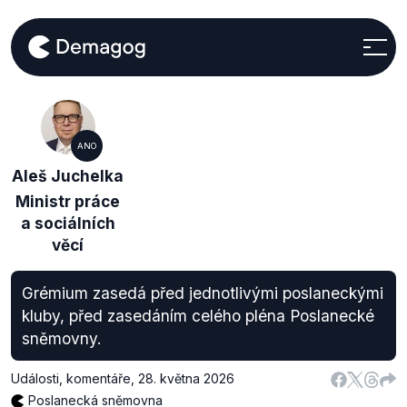
ANO
Aleš Juchelka
Ministr práce
a sociálních
věcí
Grémium zasedá před jednotlivými poslaneckými
kluby, před zasedáním celého pléna Poslanecké
sněmovny.
Události, komentáře
,
28. května 2026
Poslanecká sněmovna