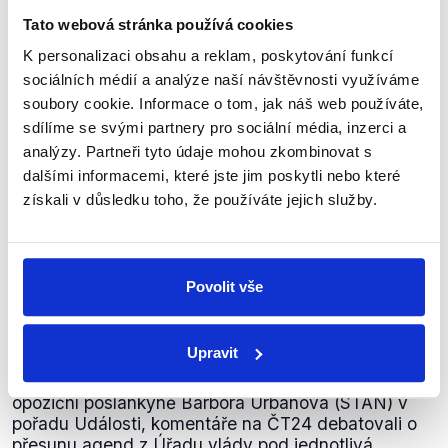
Tato webová stránka používá cookies
K personalizaci obsahu a reklam, poskytování funkcí
sociálních médií a analýze naší návštěvnosti využíváme
soubory cookie. Informace o tom, jak náš web používáte,
sdílíme se svými partnery pro sociální média, inzerci a
analýzy. Partneři tyto údaje mohou zkombinovat s
dalšími informacemi, které jste jim poskytli nebo které
získali v důsledku toho, že používáte jejich služby.
OVĚŘENO
Přesun agend z Úřadu vlády očima
Povolit vše
vlády a opozice
14. července 2026
Upravit
Ministr práce a sociálních věcí Aleš Juchelka a
opoziční poslankyně Barbora Urbanová (STAN) v
pořadu Události, komentáře na ČT24 debatovali o
přesunu agend z Úřadu vlády pod jednotlivá...