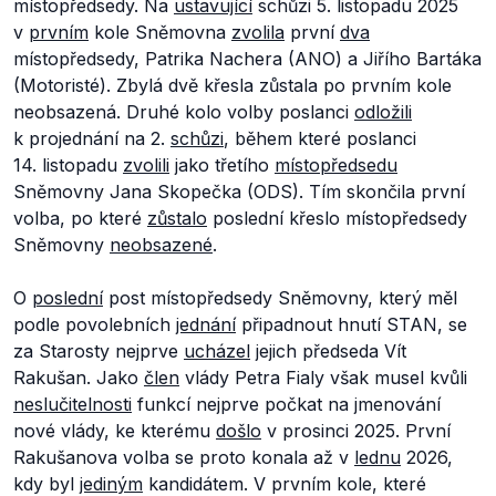
místopředsedy. Na
ustavující
schůzi 5. listopadu 2025
v
prvním
kole Sněmovna
zvolila
první
dva
místopředsedy, Patrika Nachera (ANO) a Jiřího Bartáka
(Motoristé). Zbylá dvě křesla zůstala po prvním kole
neobsazená. Druhé kolo volby poslanci
odložili
k projednání na 2.
schůzi
, během které poslanci
14. listopadu
zvolili
jako třetího
místopředsedu
Sněmovny Jana Skopečka (ODS). Tím skončila první
volba, po které
zůstalo
poslední křeslo místopředsedy
Sněmovny
neobsazené
.
O
poslední
post místopředsedy Sněmovny, který měl
podle povolebních
jednání
připadnout hnutí STAN, se
za Starosty nejprve
ucházel
jejich předseda Vít
Rakušan. Jako
člen
vlády Petra Fialy však musel kvůli
neslučitelnosti
funkcí nejprve počkat na jmenování
nové vlády, ke kterému
došlo
v prosinci 2025. První
Rakušanova volba se proto konala až v
lednu
2026,
kdy byl
jediným
kandidátem. V prvním kole, které