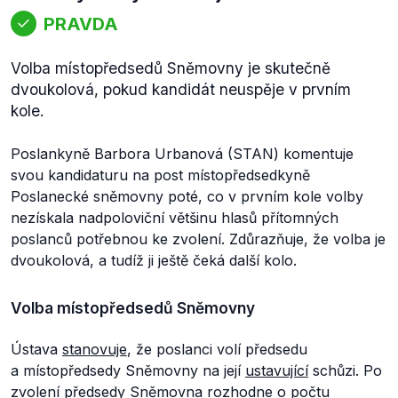
PRAVDA
Volba místopředsedů Sněmovny je skutečně
dvoukolová, pokud kandidát neuspěje v prvním
kole.
Poslankyně Barbora Urbanová (STAN) komentuje
svou kandidaturu na post místopředsedkyně
Poslanecké sněmovny poté, co v prvním kole volby
nezískala nadpoloviční většinu hlasů přítomných
poslanců potřebnou ke zvolení. Zdůrazňuje, že volba je
dvoukolová, a tudíž ji ještě čeká další kolo.
Volba místopředsedů Sněmovny
Ústava
stanovuje
, že poslanci volí předsedu
a místopředsedy Sněmovny na její
ustavující
schůzi. Po
zvolení
předsedy Sněmovna
rozhodne
o počtu