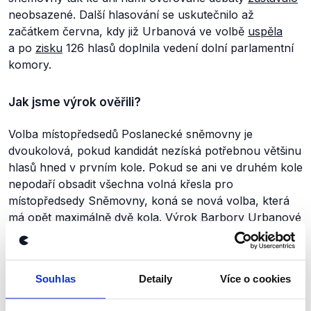
neobsazené. Další hlasování se uskutečnilo až
začátkem června, kdy již Urbanová ve volbě
uspěla
a po
zisku
126 hlasů doplnila vedení dolní parlamentní
komory.
Jak jsme výrok ověřili?
Volba místopředsedů Poslanecké sněmovny je
dvoukolová, pokud kandidát nezíská potřebnou většinu
hlasů hned v prvním kole. Pokud se ani ve druhém kole
nepodaří obsadit všechna volná křesla pro
místopředsedy Sněmovny, koná se nová volba, která
má opět maximálně dvě kola. Výrok Barbory Urbanové
tak hodnotíme jako pravdivý.
Výrok jsme zmínili
Souhlas
Detaily
Více o cookies