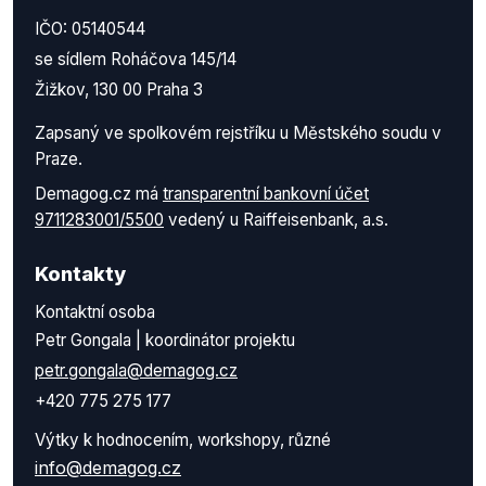
IČO: 05140544
se sídlem Roháčova 145/14
Žižkov, 130 00 Praha 3
Zapsaný ve spolkovém rejstříku u Městského soudu v
Praze.
Demagog.cz má
transparentní bankovní účet
9711283001/5500
vedený u Raiffeisenbank, a.s.
Kontakty
Kontaktní osoba
Petr Gongala | koordinátor projektu
petr.gongala@demagog.cz
+420 775 275 177
Výtky k hodnocením, workshopy, různé
info@demagog.cz