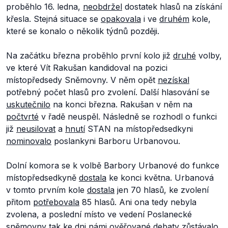
proběhlo 16. ledna,
neobdržel
dostatek hlasů na získání
křesla. Stejná situace se
opakovala
i ve
druhém
kole,
které se konalo o několik týdnů později.
Na začátku března proběhlo první kolo již
druhé
volby,
ve které Vít Rakušan kandidoval na pozici
místopředsedy Sněmovny. V něm opět
nezískal
potřebný počet hlasů pro zvolení. Další hlasování se
uskutečnilo
na konci března. Rakušan v něm na
počtvrté
v řadě neuspěl. Následně se rozhodl o funkci
již
neusilovat
a
hnutí
STAN na místopředsedkyni
nominovalo
poslankyni Barboru Urbanovou.
Dolní komora se k volbě Barbory Urbanové do funkce
místopředsedkyně
dostala
ke konci května. Urbanová
v tomto prvním kole
dostala
jen 70 hlasů, ke zvolení
přitom
potřebovala
85 hlasů. Ani ona tedy nebyla
zvolena, a poslední místo ve vedení Poslanecké
sněmovny tak ke dni námi ověřované debaty
zůstávalo