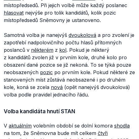
místopředsedů. Při jejich volbě může každý poslanec
hlasovat
nejvýše pro tolik kandidátů, kolik pozic
místopředsedů Sněmovny je ustanoveno.
Samotná volba je nanejvýš
dvoukolová
a pro zvolení je
zapotřebí nadpolovičního počtu hlasů přítomných
poslanců v
některém
z
kol
. Pokud je některý
z kandidátů zvolen již v prvním kole, druhé kolo pro
obsazení dané pozice se již nekoná. To se týká pouze
neobsazených
pozic
po prvním kole. Pokud některé ze
stanovených míst zůstává neobsazené i po druhém
kole, koná se zcela
nová
(opět nanejvýš dvoukolová)
volba podle pravidel jednacího řádu.
Volba kandidáta hnutí STAN
V
aktuálním
volebním období se dolní komora
shodla
na tom, že Sněmovna bude mít celkem
čtyři