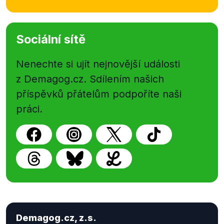
Sociální sítě
Nenechte si ujít nejnovější události
z Demagog.cz. Sdílením našich
příspěvků přátelům podpoříte naši
práci.
Demagog.cz, z.s.