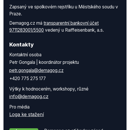
Zapsaný ve spolkovém rejstříku u Městského soudu v
Praze.
Demagog.cz má
transparentní bankovní účet
9711283001/5500
vedený u Raiffeisenbank, a.s.
Kontakty
Kontaktní osoba
Petr Gongala | koordinátor projektu
petr.gongala@demagog.cz
+420 775 275 177
Výtky k hodnocením, workshopy, různé
info@demagog.cz
Pro média
Loga ke stažení