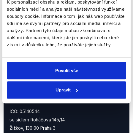
K personalizaci obsahu a reklam, poskytování funkcí
Nenechte si ujít nejnovější události
sociálních médií a analýze naší návštěvnosti využíváme
soubory cookie. Informace o tom, jak náš web používáte,
z Demagog.cz. Sdílením našich
sdílíme se svými partnery pro sociální média, inzerci a
příspěvků přátelům podpoříte naši
analýzy. Partneři tyto údaje mohou zkombinovat s
práci.
dalšími informacemi, které jste jim poskytli nebo které
získali v důsledku toho, že používáte jejich služby.
Povolit vše
Upravit
Demagog.cz, z.s.
IČO: 05140544
se sídlem Roháčova 145/14
Žižkov, 130 00 Praha 3