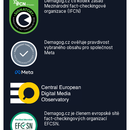
Demagog.cz ctí kodex zásad
Mezinárodní fact-checkingové
organizace (IFCN)
Demagog.cz ověřuje pravdivost
vybraného obsahu pro společnost
Meta
Demagog.cz je členem evropské sítě
fact-checkingových organizací
EFCSN.