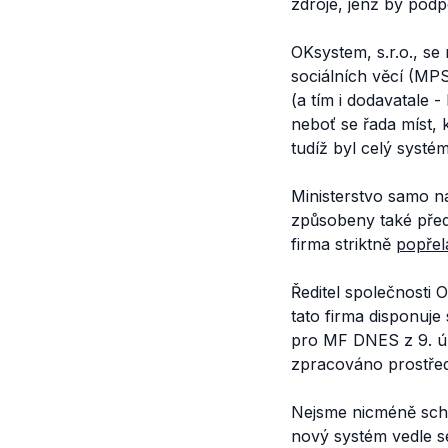
zdroje, jenž by podpo
OKsystem, s.r.o., s
sociálních věcí (MP
(a tím i dodavatale 
neboť se řada míst, 
tudíž byl celý syst
Ministerstvo samo na
způsobeny také pře
firma striktně
popřel
Ředitel společnosti
tato firma disponuje
pro MF DNES z 9. 
zpracováno prostřed
Nejsme nicméně schop
nový systém vedle s