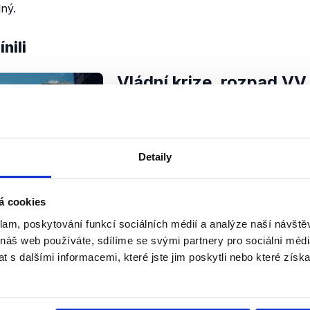
ný.
nili
Vládní krize, rozpad VV 
Peake, Protesty proti vl
reformy - Jaromír Dráb
22. dubna 2012
Detaily
V nedělní diskuzi znovu nedošlo k
politiků. V první části vystoupila 
nedávna členka strany Věci veřejné
á cookies
její snaze utvořit nový poslanecký.
klam, poskytování funkcí sociálních médií a analýze naší návšt
 náš web používáte, sdílíme se svými partnery pro sociální média
Číst dál
OVĚŘENO
 s dalšími informacemi, které jste jim poskytli nebo které získa