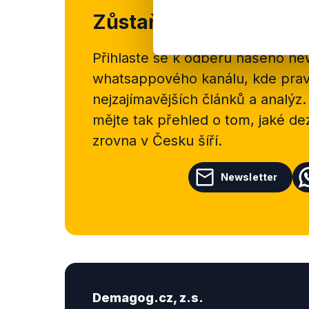
Zůstaňme v kontaktu
Přihlaste se k odběru našeho
new
whatsappového kanálu, kde pravi
nejzajímavějších článků a analýz.
mějte tak přehled o tom, jaké d
zrovna v Česku šíří.
Newsletter
Demagog.cz, z.s.