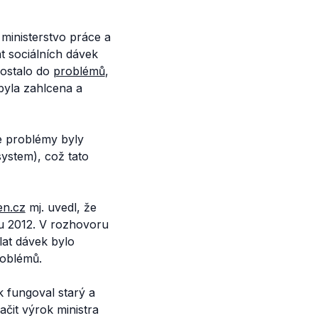
ministerstvo práce a
t sociálních dávek
dostalo do
problémů
,
 byla zahlcena a
že problémy byly
ystem), což tato
en.cz
mj. uvedl, že
dnu 2012. V rozhovoru
lat dávek bylo
roblémů.
k fungoval starý a
čit výrok ministra