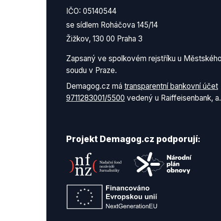
IČO: 05140544
se sídlem Roháčova 145/14
Žižkov, 130 00 Praha 3
Zapsaný ve spolkovém rejstříku u Městskéh
soudu v Praze.
Demagog.cz má
transparentní bankovní účet
9711283001/5500
vedený u Raiffeisenbank, a.
Projekt Demagog.cz podporují: