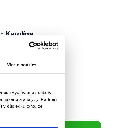
- Karolína
ádě, sociální
ek (TOP 09)
Více o cookies
 přímému střetu
Karolína Peake (do
), která mluvila o
..
ěvnosti využíváme soubory
, inzerci a analýzy. Partneři
li v důsledku toho, že