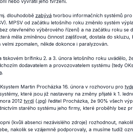
řil nebo vyvrátil jeho tvrzení.
e mj. dlouhodobě
zabývá
tvorbou informačních systémů pro 
SV). MPSV od začátku letošního roku změnilo systém výpla
- bez otevřeného výběrového řízení) a na začátku roku se 
která měla zmíněnou činnost zajišťovat, dostala do skluzu,
ém velmi zpomalen, někde dokonce i paralyzován.
 tiskovém brífinku 2. a 3. února letošního roku uvádělo, 
dchozím dodavatelem a provozovatelem systému (tedy OKs
a
.
 OKsystem Martin Procházka 16. února v rozhovoru pro
tyd
 systémy, které jsou již nastaveny na změny přijaté k 1. le
února 2012
tvrdí
(.jpg) ředitel Procházka, že 90% všech výp
nictvím starého systému jeho firmy, které proběhly bez p
ni (kvůli absenci nezávislého zdroje) rozhodnout, nakoli
ebe, nakolik se vzájemně podporovaly, a musíme tudíž ozna