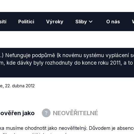
ítí
Politici
Výroky
Sliby
O nás
.) Nefunguje podpůrně (k novému systému vyplácení so
am, kde dávky byly rozhodnuty do konce roku 2011, a to 
ce
,
22. dubna 2012
 ověřen jako
NEOVĚŘITELNÉ
ka musíme ohodnotit jako neověřitelný. Důvodem je absenc