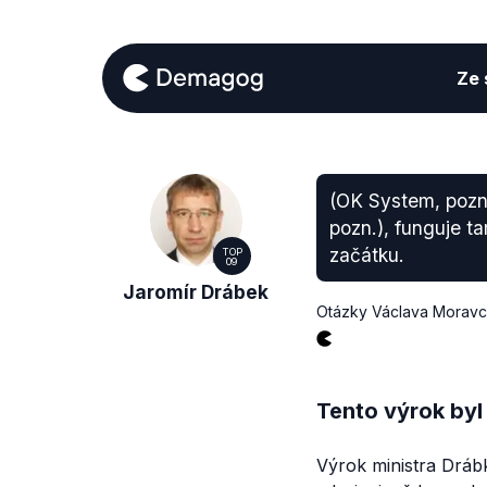
Ze s
(OK System, pozn
pozn.), funguje t
začátku.
TOP
09
Jaromír Drábek
Otázky Václava Morav
Tento výrok byl
Výrok ministra Dráb