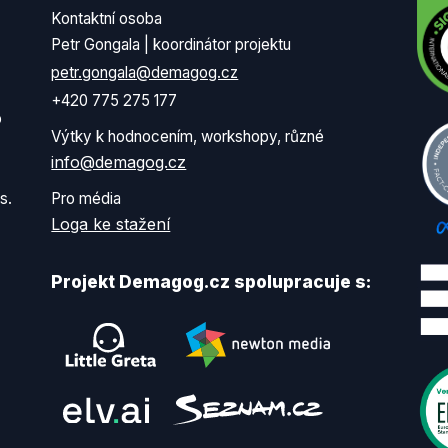
Kontaktní osoba
Petr Gongala | koordinátor projektu
petr.gongala@demagog.cz
+420 775 275 177
o
Výtky k hodnocením, workshopy, různé
info@demagog.cz
s.
Pro média
Loga ke stažení
Projekt Demagog.cz spolupracuje s: