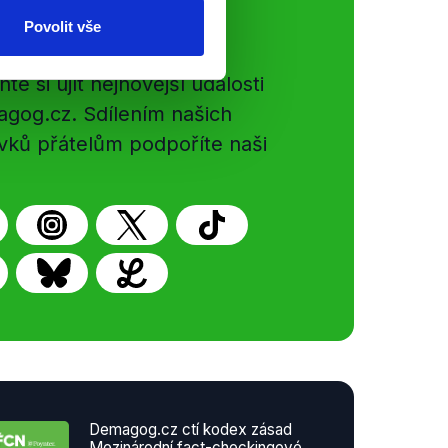
ální sítě
Povolit vše
e si ujít nejnovější události
gog.cz. Sdílením našich
vků přátelům podpoříte naši
Demagog.cz ctí kodex zásad
Mezinárodní fact-checkingové