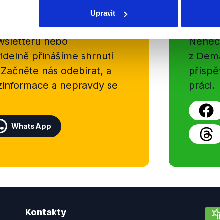
Soci
Upravit
sletteru nebo
Nenecht
delně přinášíme shrnutí
z Dema
 Začněte nás odebírat, a
příspě
ezinformace a nepravdy se
práci.
WhatsApp
Kontakty