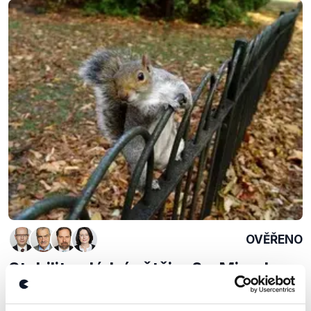
OVĚŘENO
Stabilita vládní většiny? - Miroslava
Němcová, Karel Schwarzenberg vs.
Radek John, Bohuslav Sobotka