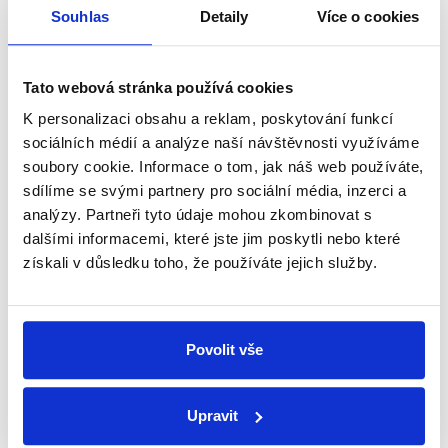
Souhlas
Detaily
Více o cookies
29. dubna 2012
V nedělních Otázkách se potkali hned čtyři politici,
tři zástupci donedávná vládních stran (Miroslava
Tato webová stránka používá cookies
Němcová (ODS), Radek John (VV) a Karel
K personalizaci obsahu a reklam, poskytování funkcí
Schwarzenberg (TOP09)) a jeden za nejsilnější...
sociálních médií a analýze naší návštěvnosti využíváme
soubory cookie. Informace o tom, jak náš web používáte,
Číst dál
sdílíme se svými partnery pro sociální média, inzerci a
analýzy. Partneři tyto údaje mohou zkombinovat s
dalšími informacemi, které jste jim poskytli nebo které
Zůstaňme v kontaktu
získali v důsledku toho, že používáte jejich služby.
Přihlaste se k odběru našeho
newsletteru nebo
whatsappového
Povolit vše
kanálu, kde pravidelně přinášíme
shrnutí nejzajímavějších článků a analýz.
Upravit
Začněte nás odebírat, a mějte tak