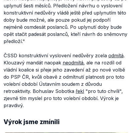
uplynutí šesti měsíců. Předložení návrhu o vyslovení
konstruktivní nedůvěry vládě ještě před uplynutím této
doby bude možné, ale pouze pokud jej podpoří
nejméně osmdesát poslanců. Po uplynutí doby bude
opět stačit padesát poslanců, kteří návrh do sněmovny
předloží."
ČSSD konstruktivní vyslovení nedůvěry zcela
odmítá
.
Klouzavý mandát naopak
neodmítá
, ale na rozdíl od
vládní koalice si přeje jeho zavedení až po nové volbě
do PSP ČR, kvůli obavě z odmítnutí platnosti pro toto
volební období Ústavním soudem z důvodu
retroaktivity. Bohuslav Sobotka
řekl
"pro tuto chvíli",
zjevně tím myslel pro toto volební období. Výrok je
pravdivý.
Výrok jsme zmínili