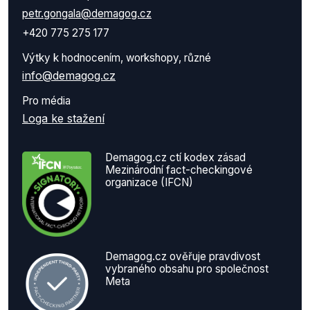
petr.gongala@demagog.cz
+420 775 275 177
Výtky k hodnocením, workshopy, různé
info@demagog.cz
Pro média
Loga ke stažení
Demagog.cz ctí kodex zásad
Mezinárodní fact-checkingové
organizace (IFCN)
Demagog.cz ověřuje pravdivost
vybraného obsahu pro společnost
Meta