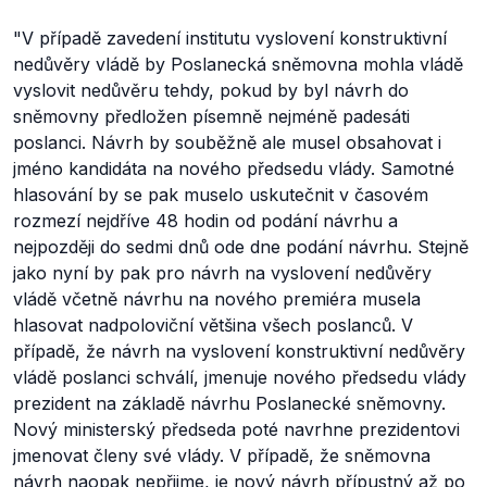
"V případě zavedení institutu vyslovení konstruktivní
nedůvěry vládě by Poslanecká sněmovna mohla vládě
vyslovit nedůvěru tehdy, pokud by byl návrh do
sněmovny předložen písemně nejméně padesáti
poslanci. Návrh by souběžně ale musel obsahovat i
jméno kandidáta na nového předsedu vlády. Samotné
hlasování by se pak muselo uskutečnit v časovém
rozmezí nejdříve 48 hodin od podání návrhu a
nejpozději do sedmi dnů ode dne podání návrhu. Stejně
jako nyní by pak pro návrh na vyslovení nedůvěry
vládě včetně návrhu na nového premiéra musela
hlasovat nadpoloviční většina všech poslanců. V
případě, že návrh na vyslovení konstruktivní nedůvěry
vládě poslanci schválí, jmenuje nového předsedu vlády
prezident na základě návrhu Poslanecké sněmovny.
Nový ministerský předseda poté navrhne prezidentovi
jmenovat členy své vlády. V případě, že sněmovna
návrh naopak nepřijme, je nový návrh přípustný až po