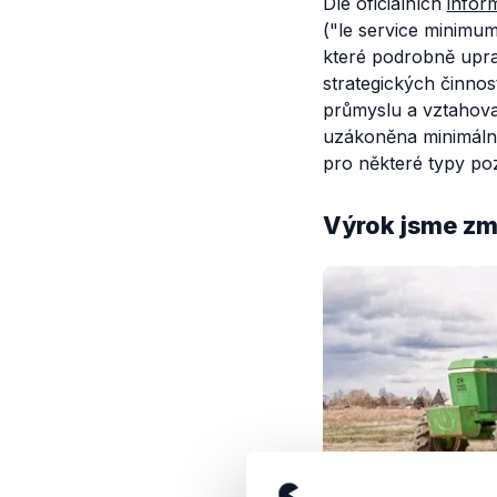
Dle oficiálních
infor
("le service minimum
které podrobně uprav
strategických činnos
průmyslu a vztahoval
uzákoněna minimální
pro některé typy po
Výrok jsme zmí