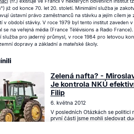
mací
(fr.) existuje ve Francii v některých odvětvích institut t
")
již od konce 70. let 20. století. Minimální služba je zak
ují ústavní právo zaměstnanců na stávku a jejím cílem je z
tí v období stávky. V roce 1979 byl tento institut zaveden 
 se na veřejná média (France Télévisions a Radio France).
 služba pro jaderný průmysl, v roce 1984 pro letovou kon
zemní dopravy a základní a mateřské školy.
nili
Zelená nafta? - Mirosla
Je kontrola NKÚ efektiv
Filip
6. května 2012
V posledních Otázkách se politici n
první části jsme mohli sledovat due
Miroslava Kalouska (TOP09) a př
největší odborové organizace Bohu