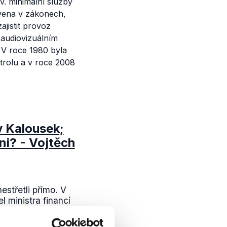
zv. minimální služby
otvena v zákonech,
ajistit provoz
v audiovizuálním
 V roce 1980 byla
trolu a v roce 2008
v Kalousek;
ni? - Vojtěch
estřetli přímo. V
l ministra financí
edsedy druhé
míra...