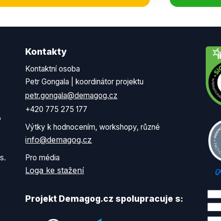
Kontakty
Kontaktní osoba
Petr Gongala | koordinátor projektu
petr.gongala@demagog.cz
+420 775 275 177
o
Výtky k hodnocením, workshopy, různé
info@demagog.cz
s.
Pro média
Loga ke stažení
Projekt Demagog.cz spolupracuje s: