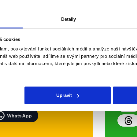
OVĚŘENO
Číst dál
Detaily
á cookies
Soci
klam, poskytování funkcí sociálních médií a analýze naší návšt
 náš web používáte, sdílíme se svými partnery pro sociální média
sletteru nebo
Nenecht
 s dalšími informacemi, které jste jim poskytli nebo které získa
delně přinášíme shrnutí
z Dema
 Začněte nás odebírat, a
příspě
ezinformace a nepravdy se
práci.
Upravit
WhatsApp