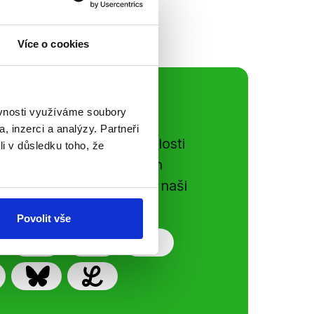
Více o cookies
ální sítě
ěvnosti využíváme soubory
, inzerci a analýzy. Partneři
e si ujít nejnovější události
li v důsledku toho, že
gog.cz. Sdílením našich
vků přátelům podpoříte naši
Povolit vše