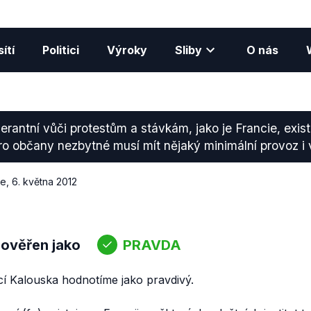
ítí
Politici
Výroky
Sliby
O nás
lerantní vůči protestům a stávkám, jako je Francie, existu
pro občany nezbytné musí mít nějaký minimální provoz i 
ce
,
6. května 2012
 ověřen jako
PRAVDA
cí Kalouska hodnotíme jako pravdivý.