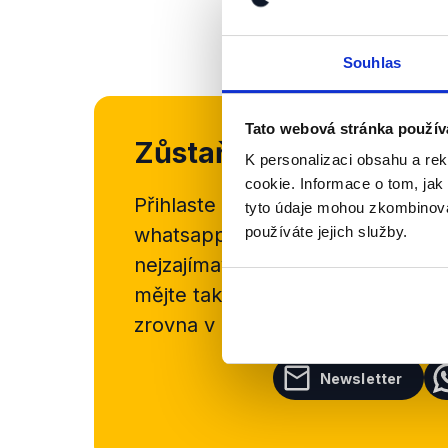
Souhlas
Tato webová stránka použív
Zůstaňme v kontaktu
K personalizaci obsahu a re
cookie. Informace o tom, jak
Přihlaste se k odběru našeho
new
tyto údaje mohou zkombinovat
whatsappového kanálu, kde pravi
používáte jejich služby.
nejzajímavějších článků a analýz.
mějte tak přehled o tom, jaké d
zrovna v Česku šíří.
Newsletter