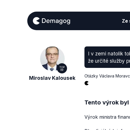
Ze s
I v zemi natolik to
že určité služby 
TOP
09
Otázky Václava Morav
Miroslav Kalousek
Tento výrok byl
Výrok ministra finan