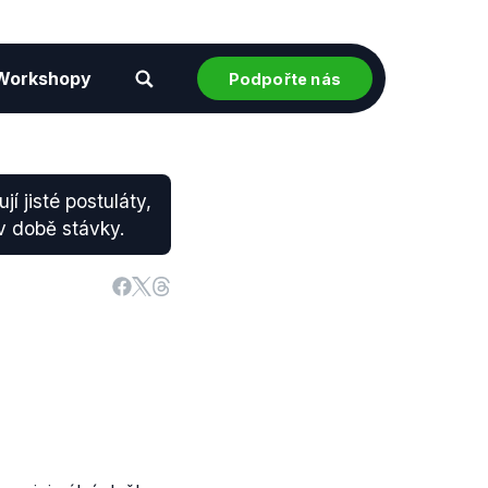
Workshopy
Podpořte nás
jí jisté postuláty,
v době stávky.