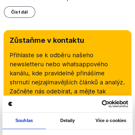
Číst dál
Zůstaňme v kontaktu
Přihlaste se k odběru našeho
newsletteru nebo
whatsappového
kanálu, kde pravidelně přinášíme
shrnutí nejzajímavějších článků a analýz.
Začněte nás odebírat, a mějte tak
přehled o tom, jaké dezinformace a
nepravdy se zrovna v Česku šíří.
Souhlas
Detaily
Více o cookies
Newsletter
WhatsApp