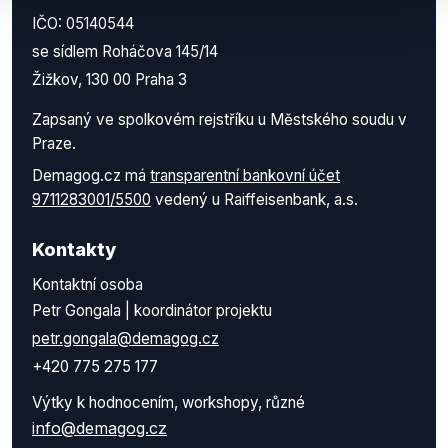
IČO: 05140544
se sídlem Roháčova 145/14
Žižkov, 130 00 Praha 3
Zapsaný ve spolkovém rejstříku u Městského soudu v
Praze.
Demagog.cz má
transparentní bankovní účet
9711283001/5500
vedený u Raiffeisenbank, a.s.
Kontakty
Kontaktní osoba
Petr Gongala | koordinátor projektu
petr.gongala@demagog.cz
+420 775 275 177
Výtky k hodnocením, workshopy, různé
info@demagog.cz