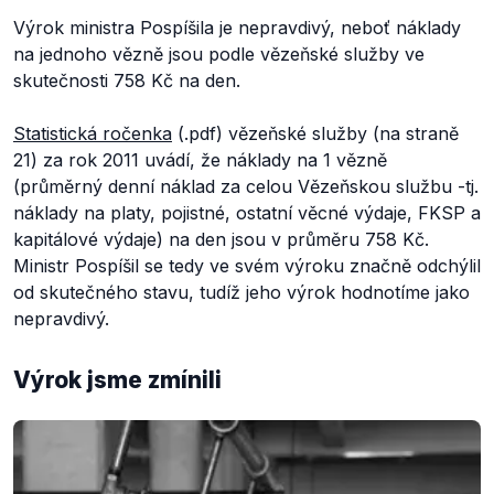
Výrok ministra Pospíšila je nepravdivý, neboť náklady
na jednoho vězně jsou podle vězeňské služby ve
skutečnosti 758 Kč na den.
Statistická ročenka
(.pdf) vězeňské služby (na straně
21) za rok 2011 uvádí, že náklady na 1 vězně
(
průměrný denní náklad za celou Vězeňskou službu -tj.
náklady na platy, pojistné, ostatní věcné výdaje, FKSP a
kapitálové výdaje)
na den jsou v průměru 758 Kč.
Ministr Pospíšil se tedy ve svém výroku značně odchýlil
od skutečného stavu, tudíž jeho výrok hodnotíme jako
nepravdivý.
Výrok jsme zmínili