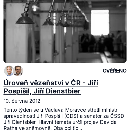
OVĚŘENO
Úroveň vězeňství v ČR - Jiří
Pospíšil, Jiří Dienstbier
10. června 2012
Tento týden se u Václava Moravce střetli ministr
spravedlnosti Jiří Pospíšil (ODS) a senátor za ČSSD
Jiří Dientsbier. Hlavní témata určil projev Davida
Ratha ve sněmovně. Oba politici...