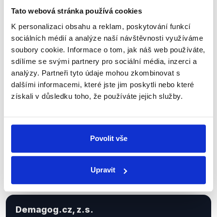
Tato webová stránka používá cookies
K personalizaci obsahu a reklam, poskytování funkcí
Sociální sítě
sociálních médií a analýze naší návštěvnosti využíváme
soubory cookie. Informace o tom, jak náš web používáte,
Nenechte si ujít nejnovější události
sdílíme se svými partnery pro sociální média, inzerci a
analýzy. Partneři tyto údaje mohou zkombinovat s
z Demagog.cz. Sdílením našich
dalšími informacemi, které jste jim poskytli nebo které
příspěvků přátelům podpoříte naši
získali v důsledku toho, že používáte jejich služby.
práci.
Povolit vše
Upravit
Demagog.cz, z.s.