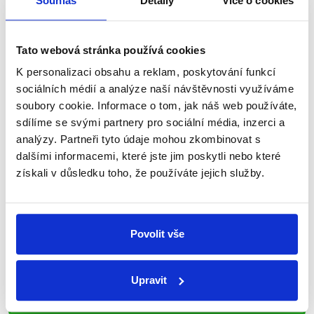
Souhlas
Detaily
Více o cookies
nepravdy se zrovna v Česku šíří.
Newsletter
WhatsApp
Tato webová stránka používá cookies
K personalizaci obsahu a reklam, poskytování funkcí
sociálních médií a analýze naší návštěvnosti využíváme
soubory cookie. Informace o tom, jak náš web používáte,
Sociální sítě
sdílíme se svými partnery pro sociální média, inzerci a
analýzy. Partneři tyto údaje mohou zkombinovat s
Nenechte si ujít nejnovější události
dalšími informacemi, které jste jim poskytli nebo které
získali v důsledku toho, že používáte jejich služby.
z Demagog.cz. Sdílením našich
příspěvků přátelům podpoříte naši
práci.
Povolit vše
Upravit