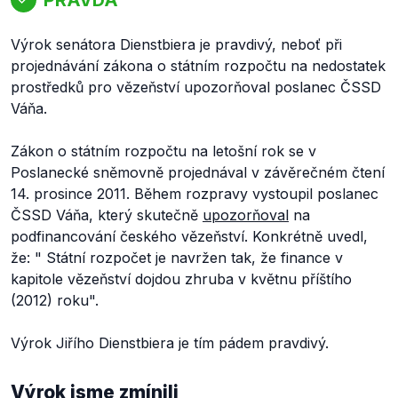
Výrok senátora Dienstbiera je pravdivý, neboť při
projednávání zákona o státním rozpočtu na nedostatek
prostředků pro vězeňství upozorňoval poslanec ČSSD
Váňa.
Zákon o státním rozpočtu na letošní rok se v
Poslanecké sněmovně projednával v závěrečném čtení
14. prosince 2011. Během rozpravy vystoupil poslanec
ČSSD Váňa, který skutečně
upozorňoval
na
podfinancování českého vězeňství. Konkrétně uvedl,
že: "
Státní rozpočet je navržen tak, že finance v
kapitole vězeňství dojdou zhruba v květnu příštího
(2012)
roku".
Výrok Jiřího Dienstbiera je tím pádem pravdivý.
Výrok jsme zmínili