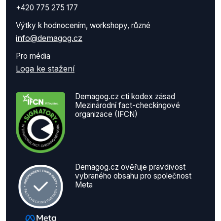
+420 775 275 177
Výtky k hodnocením, workshopy, různé
info@demagog.cz
Pro média
Loga ke stažení
Demagog.cz ctí kodex zásad
Mezinárodní fact-checkingové
organizace (IFCN)
Demagog.cz ověřuje pravdivost
vybraného obsahu pro společnost
Meta