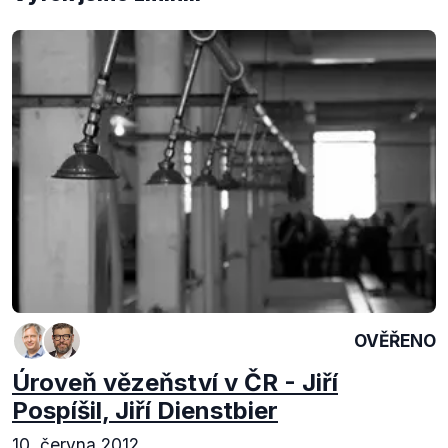
OVĚŘENO
Úroveň vězeňství v ČR - Jiří
Pospíšil, Jiří Dienstbier
10. června 2012