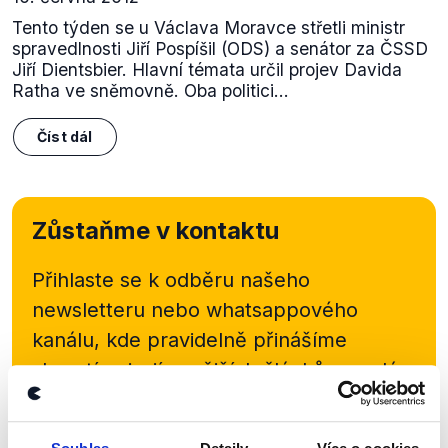
Tento týden se u Václava Moravce střetli ministr
spravedlnosti Jiří Pospíšil (ODS) a senátor za ČSSD
Jiří Dientsbier. Hlavní témata určil projev Davida
Ratha ve sněmovně. Oba politici...
Číst dál
Zůstaňme v kontaktu
Přihlaste se k odběru našeho
newsletteru nebo
whatsappového
kanálu, kde pravidelně přinášíme
shrnutí nejzajímavějších článků a analýz.
Začněte nás odebírat, a mějte tak
přehled o tom, jaké dezinformace a