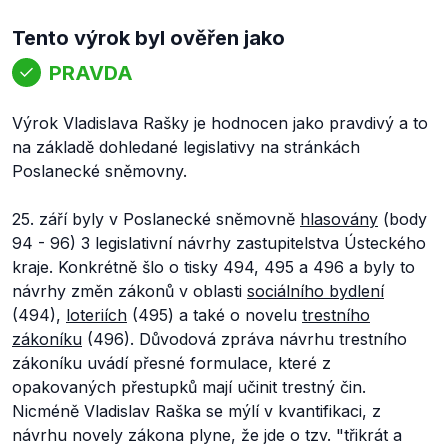
Tento výrok byl ověřen jako
PRAVDA
Výrok Vladislava Rašky je hodnocen jako pravdivý a to
na základě dohledané legislativy na stránkách
Poslanecké sněmovny.
25. září byly v Poslanecké sněmovně
hlasovány
(body
94 - 96) 3 legislativní návrhy zastupitelstva Ústeckého
kraje. Konkrétně šlo o tisky 494, 495 a 496 a byly to
návrhy změn zákonů v oblasti
sociálního bydlení
(494),
loteriích
(495) a také o novelu
trestního
zákoníku
(496). Důvodová zpráva návrhu trestního
zákoníku uvádí přesné formulace, které z
opakovaných přestupků mají učinit trestný čin.
Nicméně Vladislav Raška se mýlí v kvantifikaci, z
návrhu novely zákona plyne, že jde o tzv. "třikrát a