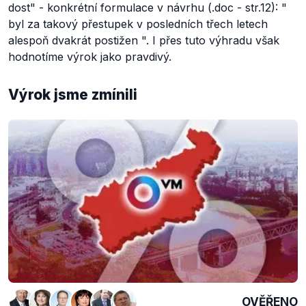
dost" - konkrétní formulace v návrhu (.doc - str.12): "
byl za takový přestupek v posledních třech letech
alespoň dvakrát postižen
". I přes tuto výhradu však
hodnotíme výrok jako pravdivý.
Výrok jsme zmínili
OVĚŘENO