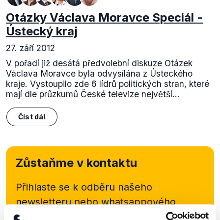
Otázky Václava Moravce Speciál -
Ústecký kraj
27. září 2012
V pořadí již desátá předvolební diskuze Otázek
Václava Moravce byla odvysílána z Ústeckého
kraje. Vystoupilo zde 6 lídrů politických stran, které
mají dle průzkumů České televize největší...
Číst dál
Zůstaňme v kontaktu
Přihlaste se k odběru našeho
newsletteru nebo
whatsappového
kanálu, kde pravidelně přinášíme