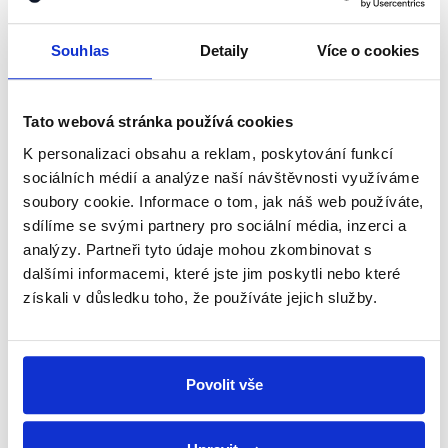
shrnutí nejzajímavějších článků a analýz.
Začněte nás odebírat, a mějte tak
Souhlas
Detaily
Více o cookies
přehled o tom, jaké dezinformace a
nepravdy se zrovna v Česku šíří.
Tato webová stránka používá cookies
K personalizaci obsahu a reklam, poskytování funkcí
Newsletter
WhatsApp
sociálních médií a analýze naší návštěvnosti využíváme
soubory cookie. Informace o tom, jak náš web používáte,
sdílíme se svými partnery pro sociální média, inzerci a
analýzy. Partneři tyto údaje mohou zkombinovat s
Sociální sítě
dalšími informacemi, které jste jim poskytli nebo které
získali v důsledku toho, že používáte jejich služby.
Nenechte si ujít nejnovější události
z Demagog.cz. Sdílením našich
příspěvků přátelům podpoříte naši
Povolit vše
práci.