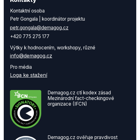
Kontaktní osoba
Petr Gongala | koordinátor projektu
petr.gongala@demagog.cz
+420 775 275 177
Výtky k hodnocením, workshopy, různé
info@demagog.cz
Pro média
Loga ke stažení
Demagog.cz ctí kodex zásad
Mezinárodní fact-checkingové
organizace (IFCN)
Demagog.cz ověřuje pravdivost