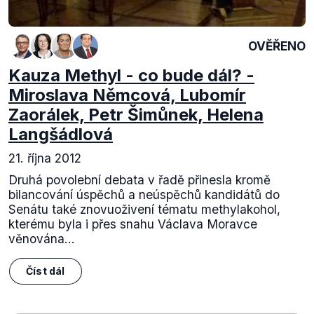
OVĚŘENO
Kauza Methyl - co bude dál? -
Miroslava Němcová, Lubomír
Zaorálek, Petr Šimůnek, Helena
Langšádlová
21. října 2012
Druhá povolební debata v řadě přinesla kromě
bilancování úspěchů a neúspěchů kandidátů do
Senátu také znovuoživení tématu methylakohol,
kterému byla i přes snahu Václava Moravce
věnována...
Číst dál