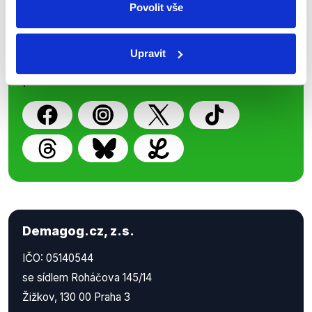
Povolit vše
Nenechte si ujít nejnovější události
z Demagog.cz. Sdílením našich
Upravit
příspěvků přátelům podpoříte naši
práci.
Demagog.cz, z.s.
IČO: 05140544
se sídlem Roháčova 145/14
Žižkov, 130 00 Praha 3