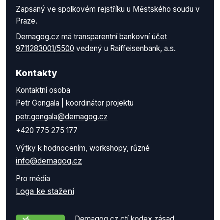
Zapsaný ve spolkovém rejstříku u Městského soudu v
Praze.
Demagog.cz má
transparentní bankovní účet
9711283001/5500
vedený u Raiffeisenbank, a.s.
Kontakty
Kontaktní osoba
Petr Gongala | koordinátor projektu
petr.gongala@demagog.cz
+420 775 275 177
Výtky k hodnocením, workshopy, různé
info@demagog.cz
Pro média
Loga ke stažení
Demagog.cz ctí kodex zásad