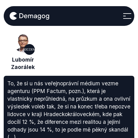
SOCDEM
Lubomír
Zaorálek
To, že si u nás veřejnoprávní médium vezme
agenturu (PPM Factum, pozn.), která je
vlastnicky neprůhledná, na průzkum a ona ovlivní
výsledek voleb tak, že si na konec třeba nepozve
lidovce v kraji Hradeckokráloveckém, kde pak
docílí 12 %, že diference mezi realitou a jejími
odhady jsou 14 %, to je podle mě pěkný skandál
(...).