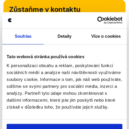
Zůstaňme v kontaktu
Přihlaste se k odběru našeho
newsletteru nebo
whatsappového
Souhlas
Detaily
Více o cookies
kanálu, kde pravidelně přinášíme
shrnutí nejzajímavějších článků a analýz.
Tato webová stránka používá cookies
Začněte nás odebírat, a mějte tak
K personalizaci obsahu a reklam, poskytování funkcí
přehled o tom, jaké dezinformace a
sociálních médií a analýze naší návštěvnosti využíváme
nepravdy se zrovna v Česku šíří.
soubory cookie. Informace o tom, jak náš web používáte,
sdílíme se svými partnery pro sociální média, inzerci a
Newsletter
WhatsApp
analýzy. Partneři tyto údaje mohou zkombinovat s
dalšími informacemi, které jste jim poskytli nebo které
získali v důsledku toho, že používáte jejich služby.
Sociální sítě