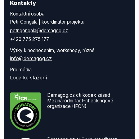
Kontakty
Kontaktní osoba
Petr Gongala | koordinátor projektu
petr.gongala@demagog.cz
+420 775 275 177
Výtky k hodnocením, workshopy, různé
info@demagog.cz
Pro média
Loga ke stažení
Demagog.cz ctí kodex zásad
Mezinárodní fact-checkingové
organizace (IFCN)