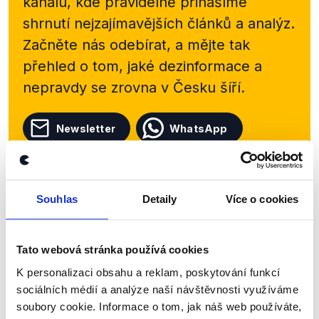
kanálu, kde pravidelně přinášíme
shrnutí nejzajímavějších článků a analýz.
Začněte nás odebírat, a mějte tak
přehled o tom, jaké dezinformace a
nepravdy se zrovna v Česku šíří.
Newsletter
WhatsApp
Sociální sítě
Souhlas
Detaily
Více o cookies
Nenechte si ujít nejnovější události
Tato webová stránka používá cookies
z Demagog.cz. Sdílením našich
K personalizaci obsahu a reklam, poskytování funkcí
příspěvků přátelům podpoříte naši
sociálních médií a analýze naší návštěvnosti využíváme
práci.
soubory cookie. Informace o tom, jak náš web používáte,