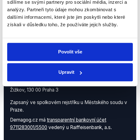
sdílíme se svými partnery pro sociální média, inzerci a
analýzy. Partneři tyto údaje mohou zkombinovat s
dalšími informacemi, které jste jim poskytli nebo které
získali v důsledku toho, že používáte jejich služby.
Povolit vše
Demagog.cz, z.s.
IČO: 05140544
Upravit
se sídlem Roháčova 145/14
Žižkov, 130 00 Praha 3
Zapsaný ve spolkovém rejstříku u Městského soudu v
Praze.
Demagog.cz má
transparentní bankovní účet
9711283001/5500
vedený u Raiffeisenbank, a.s.