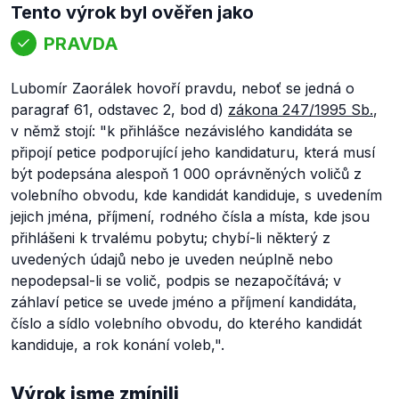
Tento výrok byl ověřen jako
PRAVDA
Lubomír Zaorálek hovoří pravdu, neboť se jedná o
paragraf 61, odstavec 2, bod d)
zákona 247/1995 Sb.
,
v němž stojí:
"k přihlášce nezávislého kandidáta se
připojí petice podporující jeho kandidaturu, která musí
být podepsána alespoň 1 000 oprávněných voličů z
volebního obvodu, kde kandidát kandiduje, s uvedením
jejich jména, příjmení, rodného čísla a místa, kde jsou
přihlášeni k trvalému pobytu; chybí-li některý z
uvedených údajů nebo je uveden neúplně nebo
nepodepsal-li se volič, podpis se nezapočítává; v
záhlaví petice se uvede jméno a příjmení kandidáta,
číslo a sídlo volebního obvodu, do kterého kandidát
kandiduje, a rok konání voleb,".
Výrok jsme zmínili