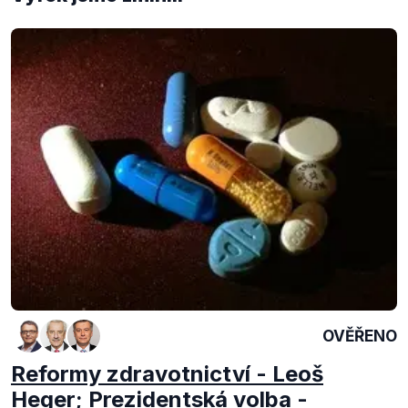
OVĚŘENO
Reformy zdravotnictví - Leoš
Heger; Prezidentská volba -