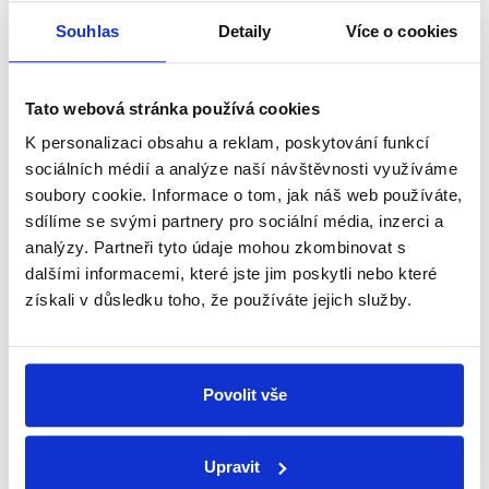
Začněte nás odebírat, a mějte tak
Souhlas
Detaily
Více o cookies
přehled o tom, jaké dezinformace a
nepravdy se zrovna v Česku šíří.
Tato webová stránka používá cookies
Newsletter
WhatsApp
K personalizaci obsahu a reklam, poskytování funkcí
sociálních médií a analýze naší návštěvnosti využíváme
soubory cookie. Informace o tom, jak náš web používáte,
sdílíme se svými partnery pro sociální média, inzerci a
Sociální sítě
analýzy. Partneři tyto údaje mohou zkombinovat s
dalšími informacemi, které jste jim poskytli nebo které
získali v důsledku toho, že používáte jejich služby.
Nenechte si ujít nejnovější události
z Demagog.cz. Sdílením našich
příspěvků přátelům podpoříte naši
Povolit vše
práci.
Upravit