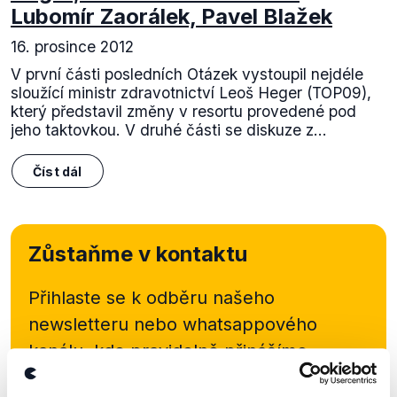
Lubomír Zaorálek, Pavel Blažek
16. prosince 2012
V první části posledních Otázek vystoupil nejdéle
sloužící ministr zdravotnictví Leoš Heger (TOP09),
který představil změny v resortu provedené pod
jeho taktovkou. V druhé části se diskuze z...
Číst dál
Zůstaňme v kontaktu
Přihlaste se k odběru našeho
newsletteru nebo
whatsappového
kanálu, kde pravidelně přinášíme
shrnutí nejzajímavějších článků a analýz.