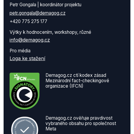
Petr Gongala | koordinátor projektu
petr.gongala@demagog.cz
+420 775 275 177
Výtky k hodnocením, workshopy, různé
info@demagog.cz
Pro média
Loga ke stažení
Demagog.cz ctí kodex zásad
Mezinárodní fact-checkingové
organizace (IFCN)
Demagog.cz ověřuje pravdivost
vybraného obsahu pro společnost
Meta