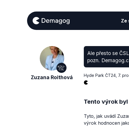
Ze s
Ale přesto se ČSL 
pozn. Demagog.c
KDU-
ČSL
Hyde Park ČT24
,
7. pr
Zuzana Roithová
Tento výrok byl
Tyto, jak uvádí Zuz
výrok hodnocen jako