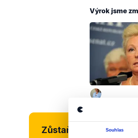
Výrok jsme zmí
Zůstaňme v kontaktu
Souhlas