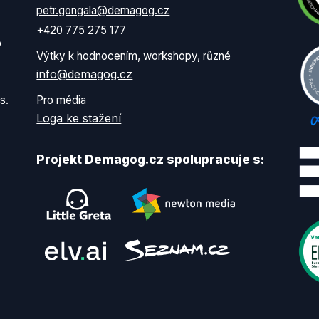
petr.gongala@demagog.cz
+420 775 275 177
o
Výtky k hodnocením, workshopy, různé
info@demagog.cz
s.
Pro média
Loga ke stažení
Projekt Demagog.cz spolupracuje s: