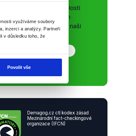
e si ujít nejnovější události
gog.cz. Sdílením našich
ěvnosti využíváme soubory
vků přátelům podpoříte naši
, inzerci a analýzy. Partneři
li v důsledku toho, že
Povolit vše
Demagog.cz ctí kodex zásad
Mezinárodní fact-checkingové
organizace (IFCN)