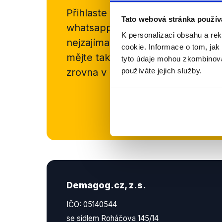
Přihlaste se k odběru našeho
new
Tato webová stránka použív
whatsappového kanálu, kde pravi
K personalizaci obsahu a re
nejzajímavějších článků a analýz.
cookie. Informace o tom, jak
mějte tak přehled o tom, jaké d
tyto údaje mohou zkombinovat
zrovna v Česku šíří.
používáte jejich služby.
Newsletter
Demagog.cz, z.s.
IČO: 05140544
se sídlem Roháčova 145/14