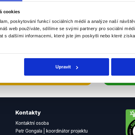
sletteru nebo
Nenecht
á cookies
delně přinášíme shrnutí
z Dema
klam, poskytování funkcí sociálních médií a analýze naší návšt
 Začněte nás odebírat, a
příspě
 náš web používáte, sdílíme se svými partnery pro sociální média
ezinformace a nepravdy se
práci.
 s dalšími informacemi, které jste jim poskytli nebo které získa
WhatsApp
Upravit
Kontakty
Kontaktní osoba
Petr Gongala | koordinátor projektu