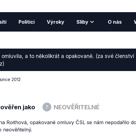
ítí
Politici
Výroky
Sliby
O nás
omluvila, a to několikrát a opakovaně. (za své členství
z)
osince 2012
 ověřen jako
NEOVĚŘITELNÉ
ana Roithová, opakované omluvy ČSL se nám nepodařilo doh
 neověřitelný.