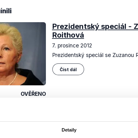
nili
Prezidentský speciál - 
Roithová
7. prosince 2012
Prezidentský speciál se Zuzanou 
Číst dál
OVĚŘENO
Soci
Detaily