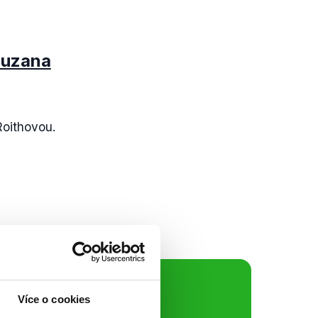
Zuzana
Roithovou.
ální sítě
Více o cookies