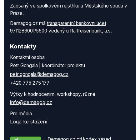
Zapsaný ve spolkovém rejstříku u Městského soudu v
Praze.
Demagog.cz má
transparentní bankovní účet
9711283001/5500
vedený u Raiffeisenbank, a.s.
Kontakty
Kontaktní osoba
Petr Gongala | koordinátor projektu
petr.gongala@demagog.cz
+420 775 275 177
Výtky k hodnocením, workshopy, různé
info@demagog.cz
Pro média
Loga ke stažení
Demagog.cz ctí kodex zásad