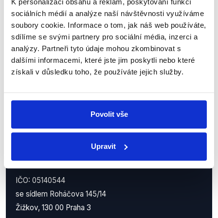
K personalizaci obsahu a reklam, poskytování funkcí
Nenechte si ujít nejnovější události
sociálních médií a analýze naší návštěvnosti využíváme
z Demagog.cz. Sdílením našich
soubory cookie. Informace o tom, jak náš web používáte,
sdílíme se svými partnery pro sociální média, inzerci a
příspěvků přátelům podpoříte naši
analýzy. Partneři tyto údaje mohou zkombinovat s
práci.
dalšími informacemi, které jste jim poskytli nebo které
získali v důsledku toho, že používáte jejich služby.
Povolit vše
Upravit
Demagog.cz, z.s.
IČO: 05140544
se sídlem Roháčova 145/14
Žižkov, 130 00 Praha 3